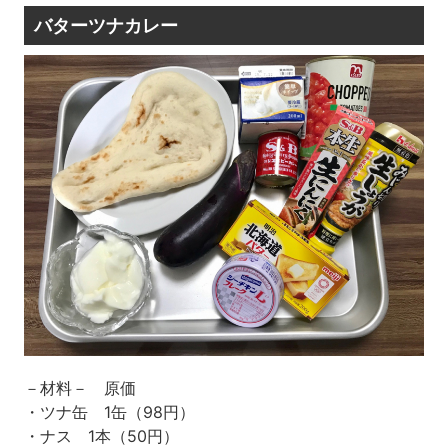
バターツナカレー
－材料－ 原価
・ツナ缶 1缶（98円）
・ナス 1本（50円）