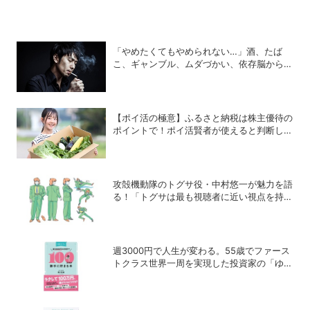
「やめたくてもやめられない…」酒、たば
こ、ギャンブル、ムダづかい、依存脳から脱
却する方法
【ポイ活の極意】ふるさと納税は株主優待の
ポイントで！ポイ活賢者が使えると判断した
6銘柄
攻殻機動隊のトグサ役・中村悠一が魅力を語
る！「トグサは最も視聴者に近い視点を持っ
たキャラクター」
週3000円で人生が変わる。55歳でファース
トクラス世界一周を実現した投資家の「ゆる
投資術」