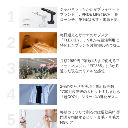
ジャパネットたかたがプライベート
ブランド「J PRIDE LIFETECH」を
ローンチ、第1弾は水道・電源不要
の充電式高圧洗浄機
毎日通えるサウナのサブスク
「FLEXKEY」、9月から銭湯利用に
特化したプランを月額1980円で提供
開始
月額2980円で家族4人まで使えるフ
ィットネスジム「FIT365」に3か月
通った現在のリアルな感想
2倍の冷たさを実現！累計販売数
1700万枚突破の大ヒット！しまむら
『超COOL』シリーズの進化がスゴ
い！【PR】
毎朝カミソリで剃るのは逆効果!? 専
門医が指摘するヒゲ・鼻毛・耳毛の
NGケア