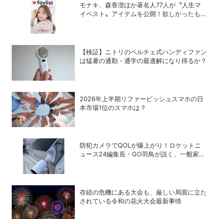
モナキ、森香澄ほか著名人77人が〝人生マ
イベスト〟アイテムを公開！欲しかったもの
が見つかる雑誌「favlist」好評発売中
【検証】ニトリのペルチェ式ハンディファン
は猛暑の通勤・通学の最適解になり得るか？
2026年上半期リファービッシュスマホの日
本市場1位のスマホは？
防犯カメラでQOLが爆上がり！ロケットニ
ュース24編集長・GO羽鳥が説く、一般家庭
こそ「防犯カメラ」をつけるべき理由
存続の危機にある大会も、厳しい局面に立た
されている令和の花火大会最新事情