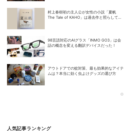
村上春樹初の主人公が女性の小説「夏帆
The Tale of KAHO」は過去作と照らして読
むと何倍も楽しめる理由
98言語対応のAIグラス「INMO GO3」は会
話の概念を変える翻訳デバイスだった！
アウトドアでの蚊対策、最も効果的なアイテ
ムは？本当に効く虫よけグッズの選び方
Rec
人気記事ランキング