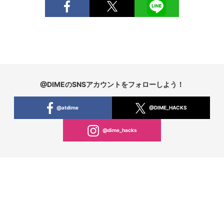
@DIMEのSNSアカウントをフォローしよう！
@atdime
@DIME_HACKS
@dime_hacks