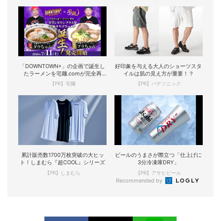
「DOWNTOWN+」の企画で誕生し
好印象を与える大人のショーツスタ
たラーメンを宅麺.comが完全再
イルは肌の見え方が重要！？
現！
【PR】宅麺
【PR】パナソニック
累計販売数1700万枚突破の大ヒッ
ビールのうまさが際立つ「仕上げに
ト！しまむら『超COOL』シリーズ
3分冷凍庫DRY」
【PR】しまむら
【PR】アサヒビール
Recommended by