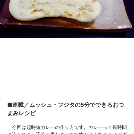
Loaded
:
5.45%
/
Unmute
■連載／ムッシュ・フジタの5分でできるおつ
まみレシピ
今回は超時短カレーの作り方です。カレーって長時間