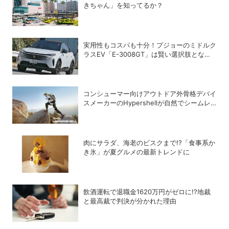
きちゃん」を知ってるか？
実用性もコスパも十分！プジョーのミドルク
ラスEV「E-3008GT」は賢い選択肢となり
得るか
コンシューマー向けアウトドア外骨格デバイ
スメーカーのHypershellが自然でシームレ
スな近未来の歩行体験を実現する新製品を発
売
肉にサラダ、海老のビスクまで!?「食事系か
き氷」が夏グルメの最新トレンドに
飲酒運転で退職金1620万円がゼロに!?地裁
と最高裁で判決が分かれた理由