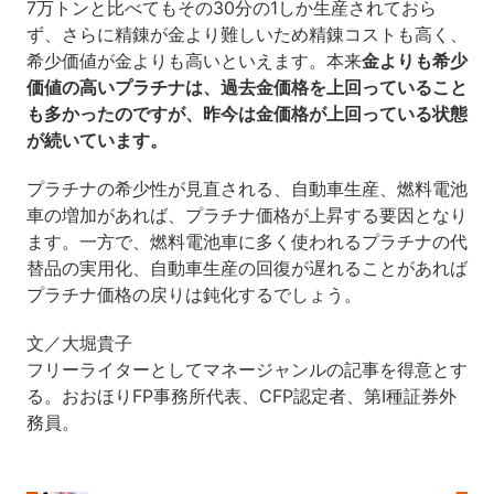
7万トンと比べてもその30分の1しか生産されておら
ず、さらに精錬が金より難しいため精錬コストも高く、
希少価値が金よりも高いといえます。本来
金よりも希少
価値の高いプラチナは、過去金価格を上回っていること
も多かったのですが、昨今は金価格が上回っている状態
が続いています。
プラチナの希少性が見直される、自動車生産、燃料電池
車の増加があれば、プラチナ価格が上昇する要因となり
ます。一方で、燃料電池車に多く使われるプラチナの代
替品の実用化、自動車生産の回復が遅れることがあれば
プラチナ価格の戻りは鈍化するでしょう。
文／大堀貴子
フリーライターとしてマネージャンルの記事を得意とす
る。おおほりFP事務所代表、CFP認定者、第Ⅰ種証券外
務員。