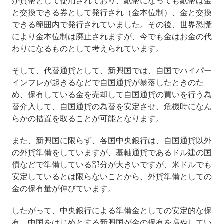
が貨幣として使用されており、紙幣になっても紙幣は金
と交換できる券として発行され（金本位制）、金と交換
できる範囲内で発行されていました。その後、世界恐慌
により金本位制は廃止されますが、今でも金はお金の代
わりになるものとして考えられています。
そして、代替通貨として、新興国では、自国でハイパー
インフレが起きるなどで自国通貨が暴落したときのた
め、保有している金を売却して自国通貨の買いを行う為
替介入して、自国通貨の為替を安定させ、危機時になん
らかの措置を取ることが可能となります。
また、新興国に限らず、各国中央銀行は、自国通貨以外
の外貨準備をしていますが、基軸通貨であるドル建の国
債などで準備している部分が大きいですが、米ドルでも
安定しているとは限らないことから、外貨準備としての
金の保有量が伸びています。
したがって、中央銀行による準備金としての安定的な保
有、中国をはじめとする新興国が金の保有を増やしてい