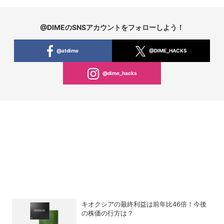
@DIMEのSNSアカウントをフォローしよう！
@atdime
@DIME_HACKS
@dime_hacks
キオクシアの最終利益は前年比46倍！今後
の株価の行方は？