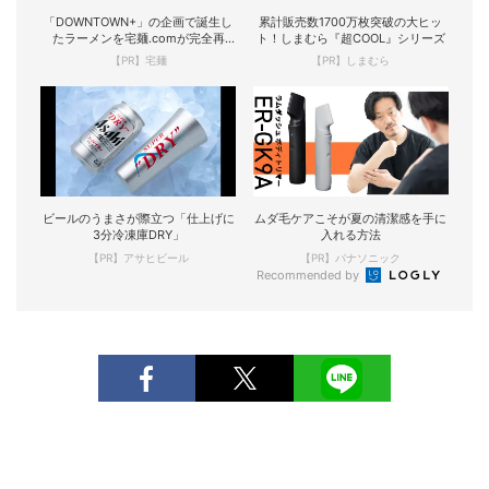
「DOWNTOWN+」の企画で誕生し
累計販売数1700万枚突破の大ヒッ
たラーメンを宅麺.comが完全再
ト！しまむら『超COOL』シリーズ
現！
【PR】宅麺
【PR】しまむら
ビールのうまさが際立つ「仕上げに
ムダ毛ケアこそが夏の清潔感を手に
3分冷凍庫DRY」
入れる方法
【PR】アサヒビール
【PR】パナソニック
Recommended by