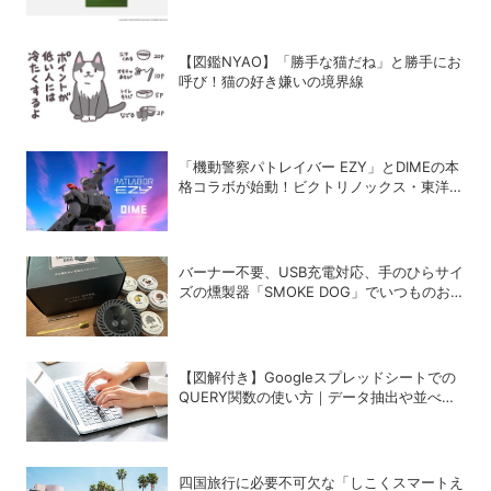
【図鑑NYAO】「勝手な猫だね」と勝手にお
呼び！猫の好き嫌いの境界線
「機動警察パトレイバー EZY」とDIMEの本
格コラボが始動！ビクトリノックス・東洋ス
チール・WILDTHINGS・空調服®との限定ア
イテムついに公開
バーナー不要、USB充電対応、手のひらサイ
ズの燻製器「SMOKE DOG」でいつものお
つまみが劇的に美味しくなった！
【図解付き】Googleスプレッドシートでの
QUERY関数の使い方｜データ抽出や並べ替
えの方法
四国旅行に必要不可欠な「しこくスマートえ