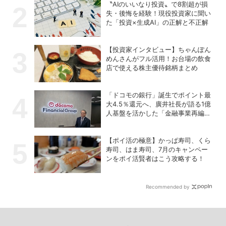
〝AIのいいなり投資〟で8割超が損
失・後悔を経験！現役投資家に聞い
た「投資×生成AI」の正解と不正解
【投資家インタビュー】ちゃんぽん
めんさんがフル活用！お台場の飲食
店で使える株主優待銘柄まとめ
「ドコモの銀行」誕生でポイント最
大4.5％還元へ、廣井社長が語る1億
人基盤を活かした「金融事業再編」
の真価
【ポイ活の極意】かっぱ寿司、くら
寿司、はま寿司、7月のキャンペー
ンをポイ活賢者はこう攻略する！
Recommended by