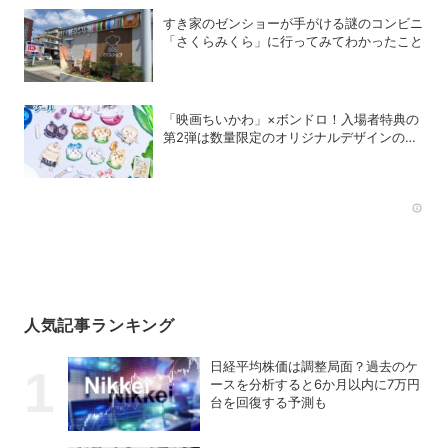
すき家のゼンショーが手がける謎のコンビニ
「さくらみくら」に行ってみてわかったこと
「映画ちいかわ」×ボンドロ！入場者特典の
第2弾は数量限定のオリジナルデザインのボ
ンドロに
Rec
人気記事ランキング
日経平均株価は調整局面？過去のケ
ースを分析すると6か月以内に7万円
台を回復する予測も