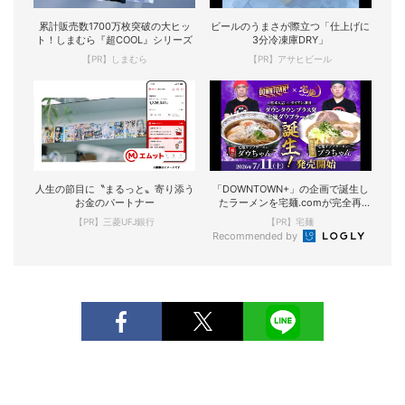
累計販売数1700万枚突破の大ヒッ
ビールのうまさが際立つ「仕上げに
ト！しまむら『超COOL』シリーズ
3分冷凍庫DRY」
【PR】しまむら
【PR】アサヒビール
人生の節目に〝まるっと〟寄り添う
「DOWNTOWN+」の企画で誕生し
お金のパートナー
たラーメンを宅麺.comが完全再
現！
【PR】三菱UFJ銀行
【PR】宅麺
Recommended by