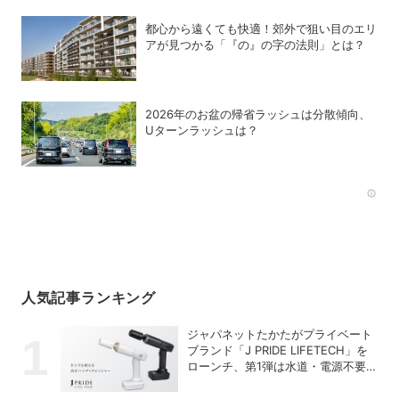
都心から遠くても快適！郊外で狙い目のエリ
アが見つかる「『の』の字の法則」とは？
2026年のお盆の帰省ラッシュは分散傾向、
Uターンラッシュは？
Rec
人気記事ランキング
ジャパネットたかたがプライベート
ブランド「J PRIDE LIFETECH」を
ローンチ、第1弾は水道・電源不要
の充電式高圧洗浄機