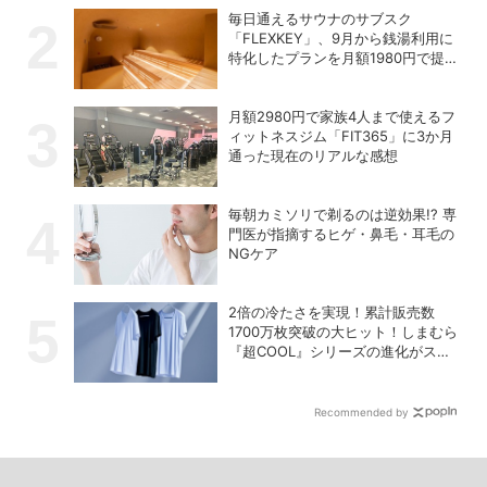
毎日通えるサウナのサブスク
「FLEXKEY」、9月から銭湯利用に
特化したプランを月額1980円で提供
開始
月額2980円で家族4人まで使えるフ
ィットネスジム「FIT365」に3か月
通った現在のリアルな感想
毎朝カミソリで剃るのは逆効果!? 専
門医が指摘するヒゲ・鼻毛・耳毛の
NGケア
2倍の冷たさを実現！累計販売数
1700万枚突破の大ヒット！しまむら
『超COOL』シリーズの進化がスゴ
い！【PR】
Recommended by