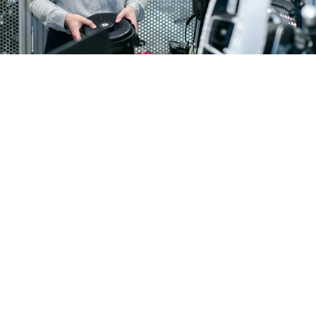
Loaded
:
9.02%
/
Unmute