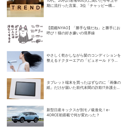
10代、20代の若者600人に聞いた今年上半
期に流行った言葉、3位「チャッピー構
文」、2位「メロい」、1位は？
【図鑑NYAO】「勝手な猫だね」と勝手にお
呼び！猫の好き嫌いの境界線
やさしく乾かしながら髪のコンディションを
整えるドクターエアの「ビュオール ドライ
ヤー」
タブレット端末を買ったはずなのに「画像の
紙」だけが届いた前代未聞の詐欺!?弁護士が
解説する法的な問題点
新型日産キックスが別モノ級進化！e-
4ORCE初搭載で何が変わった？