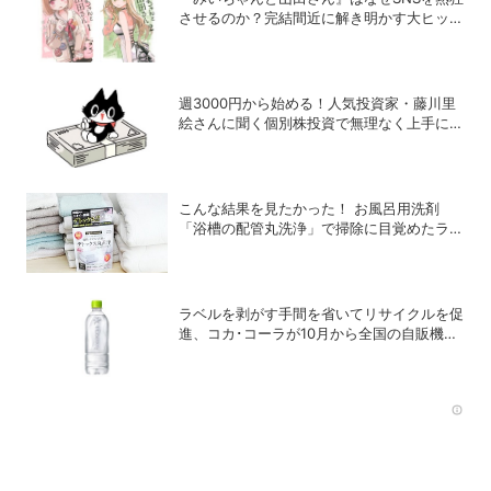
させるのか？完結間近に解き明かす大ヒット
の背景
週3000円から始める！人気投資家・藤川里
絵さんに聞く個別株投資で無理なく上手に稼
ぐヒント
こんな結果を見たかった！ お風呂用洗剤
「浴槽の配管丸洗浄」で掃除に目覚めたライ
ターが「寝具、タオル、衣類のデトックス丸
洗浄」で再び驚愕！
ラベルを剥がす手間を省いてリサイクルを促
進、コカ･コーラが10月から全国の自販機で
「い･ろ･は･す 天然水 ラベルレス」を発売
Rec