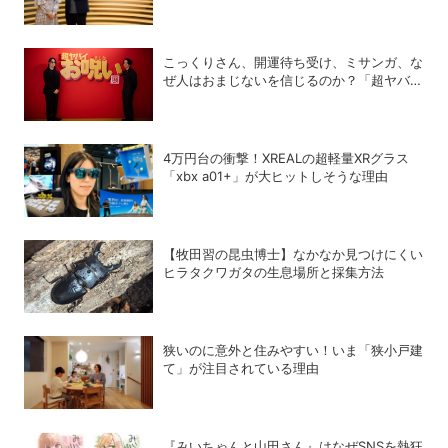
昭と女流棋士・香川愛生の特別対談が実現！
こっくりさん、開運待ち受け、ミサンガ、な
ぜ人はおまじないを信じるのか？「超ヤバイ
お呪い展」の監修者が語る心理の深層
4万円台の衝撃！XREALの超軽量XRグラス
「xbx a01+」が大ヒットしそうな理由
【牧田習の昆虫博士】なかなか見つけにくい
ヒラタクワガタの生息場所と採集方法
狭いのに意外と住みやすい！いま「狭小戸建
て」が注目されている理由
『みいちゃんと山田さん』はなぜSNSを熱狂