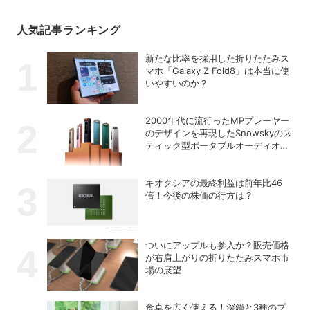
人気記事ランキング
新たな比率を採用した折りたたみス
マホ「Galaxy Z Fold8」は本当に使
いやすいのか？
2000年代に流行ったMPプレーヤー
のデザインを再現したSnowskyのス
ティック型ポータブルオーディオプ
レーヤー「ECHO NANO」
キオクシアの最終利益は前年比46
倍！今後の株価の行方は？
ついにアップルも参入か？販売価格
が右肩上がりの折りたたみスマホ市
場の展望
食卓を広く使える！深鍋と3種のプ