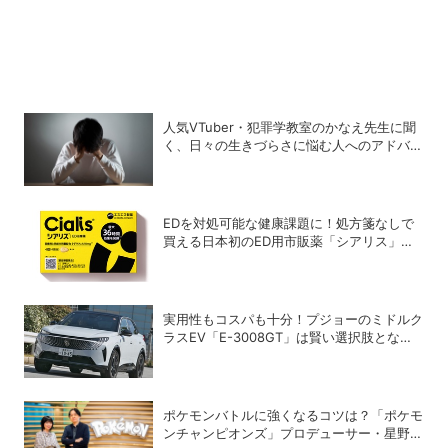
人気VTuber・犯罪学教室のかなえ先生に聞
く、日々の生きづらさに悩む人へのアドバイ
ス
EDを対処可能な健康課題に！処方箋なしで
買える日本初のED用市販薬「シアリス」が
登場
実用性もコスパも十分！プジョーのミドルク
ラスEV「E-3008GT」は賢い選択肢となり
得るか
ポケモンバトルに強くなるコツは？「ポケモ
ンチャンピオンズ」プロデューサー・星野正