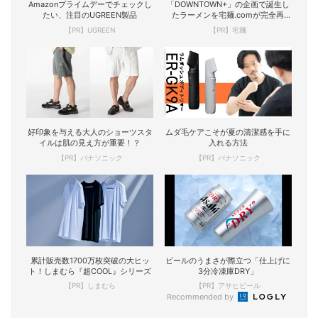
Amazonプライムデーでチェックし
「DOWNTOWN+」の企画で誕生し
たい、注目のUGREEN製品
たラーメンを宅麺.comが完全再
現！
【PR】UGREEN
【PR】宅麺
好印象を与える大人のショーツスタ
ムダ毛ケアこそが夏の清潔感を手に
イルは肌の見え方が重要！？
入れる方法
【PR】パナソニック
【PR】パナソニック
累計販売数1700万枚突破の大ヒッ
ビールのうまさが際立つ「仕上げに
ト！しまむら『超COOL』シリーズ
3分冷凍庫DRY」
【PR】しまむら
【PR】アサヒビール
Recommended by