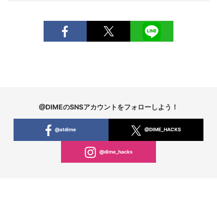
@DIMEのSNSアカウントをフォローしよう！
@atdime
@DIME_HACKS
@dime_hacks