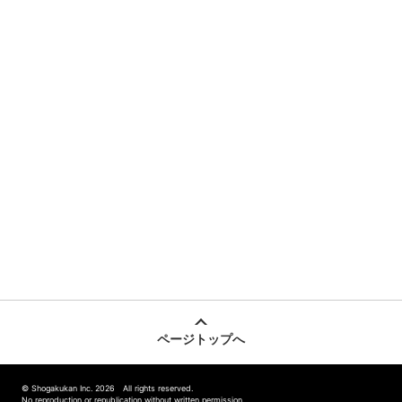
ページトップへ
© Shogakukan Inc. 2026 All rights reserved.
No reproduction or republication without written permission.