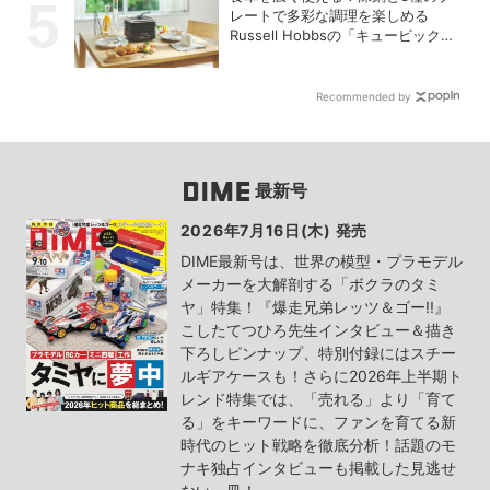
レートで多彩な調理を楽しめる
Russell Hobbsの「キュービックホ
ットプレート」
Recommended by
最新号
2026年7月16日(木) 発売
DIME最新号は、世界の模型・プラモデル
メーカーを大解剖する「ボクラのタミ
ヤ」特集！『爆走兄弟レッツ＆ゴー!!』
こしたてつひろ先生インタビュー＆描き
下ろしピンナップ、特別付録にはスチー
ルギアケースも！さらに2026年上半期ト
レンド特集では、「売れる」より「育て
る」をキーワードに、ファンを育てる新
時代のヒット戦略を徹底分析！話題のモ
ナキ独占インタビューも掲載した見逃せ