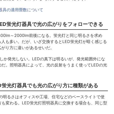
明器具の適用畳数について
LED蛍光灯器具で光の広がりをフォローできる
00lm～2000lm前後になる。蛍光灯と同じ明るさを求め
る人も多い。だが、いざ交換するとLED蛍光灯が暗く感じる
広がり方に違いがあるせいだ。
度にしか発光しない。LEDの真下は明るいが、発光範囲外にな
だ。照明器具によって、光の反射をうまく使ってLEDの光
ED蛍光灯器具でも光の広がり方に種類がある
m。この明るさはオフィスや工場、住宅などのベースライトで使
も変わる。LED蛍光灯照明器具に交換する場合も、同じ型