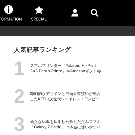
FORMATION
SPECIAL
人気記事ランキング
スマホプリンター『Polaroid Hi-Print
3×3 Photo Printe』やAmazonギフト券
が当たる！プレゼントキャンペーンがス
タート【8月26日締切】
彫刻的なデザインと最新音響技術が融合
したKEFの次世代ワイヤレスHiFiスピーカ
ー「LS LUXE」
新たな比率を採用した折りたたみスマホ
「Galaxy Z Fold8」は本当に使いやすい
のか？