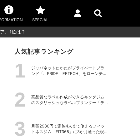
FORMATION
SPECIAL
ア、1位は？
人気記事ランキング
ジャパネットたかたがプライベートブラ
ンド「J PRIDE LIFETECH」をローンチ、
第1弾は水道・電源不要の充電式高圧洗浄
機
高品質なラベル作成ができるキングジム
のスタリッシュなラベルプリンター「テ
プラPRO “MARK” SR-MK2」
月額2980円で家族4人まで使えるフィッ
トネスジム「FIT365」に3か月通った現在
のリアルな感想