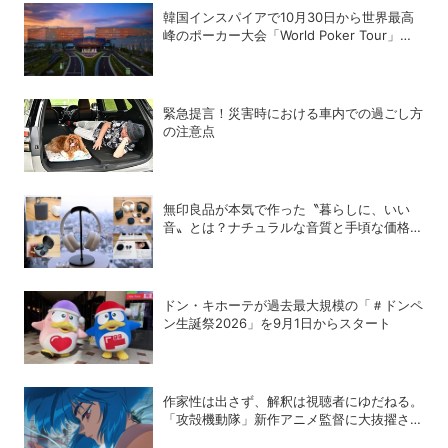
韓国インスパイアで10月30日から世界最高
峰のポーカー大会「World Poker Tour」を
開催
緊急提言！災害時における車内での過ごし方
の注意点
無印良品が本気で作った〝暮らしに、いい
音〟とは？ナチュラルな音質と手頃な価格を
追求したオーディオデバイス5選
ドン・キホーテが過去最大規模の「＃ドンペ
ン生誕祭2026」を9月1日からスタート
作家性は出さず、解釈は視聴者にゆだねる。
「攻殻機動隊」新作アニメ監督に大抜擢され
たモコちゃん氏にインタビュー