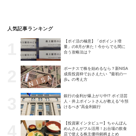
人気記事ランキング
【ポイ活の極意】「dポイント増
量」の8月が来た！今からでも間に
合う攻略法は？
ボーナスで株を始めるなら？新NISA
成長投資枠でおさえたい〝最初の一
歩〟の考え方
銀行の金利が爆上がり中!? ポイ活芸
人・井上ポイントさんが教える“今預
けるべき”高金利銀行
【投資家インタビュー】ちゃんぽん
めんさんがフル活用！お台場の飲食
店で使える株主優待銘柄まとめ