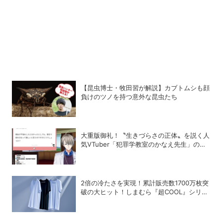
【昆虫博士・牧田習が解説】カブトムシも顔
負けのツノを持つ意外な昆虫たち
大重版御礼！〝生きづらさの正体〟を説く人
気VTuber「犯罪学教室のかなえ先生」の正
体
2倍の冷たさを実現！累計販売数1700万枚突
破の大ヒット！しまむら『超COOL』シリー
ズの進化がスゴい！【PR】