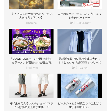
【1ヶ月以内に大金持ちになりたい
人生の節目に〝まるっと〟寄り添う
人だけ見て下さい】
お金のパートナー
Il Sereno
【PR】三菱UFJ銀行
「DOWNTOWN+」の企画で誕生し
累計販売数1700万枚突破の大ヒッ
たラーメンを宅麺.comが完全再
ト！しまむら『超COOL』シリーズ
現！
【PR】宅麺
【PR】しまむら
好印象を与える大人のショーツスタ
ビールのうまさが際立つ「仕上げに
イルは肌の見え方が重要！？
3分冷凍庫DRY」