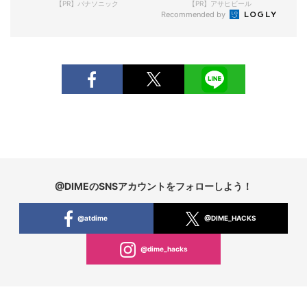
【PR】パナソニック
【PR】アサヒビール
Recommended by
@DIMEのSNSアカウントをフォローしよう！
@atdime
@DIME_HACKS
@dime_hacks