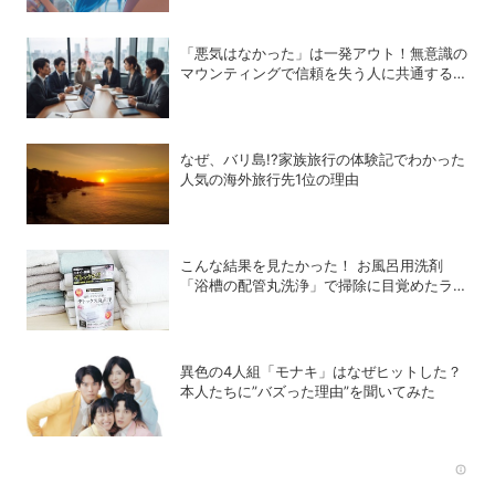
「悪気はなかった」は一発アウト！無意識の
マウンティングで信頼を失う人に共通する
〝残念な口癖〟
なぜ、バリ島!?家族旅行の体験記でわかった
人気の海外旅行先1位の理由
こんな結果を見たかった！ お風呂用洗剤
「浴槽の配管丸洗浄」で掃除に目覚めたライ
ターが「寝具、タオル、衣類のデトックス丸
洗浄」で再び驚愕！
異色の4人組「モナキ」はなぜヒットした？
本人たちに”バズった理由”を聞いてみた
Rec