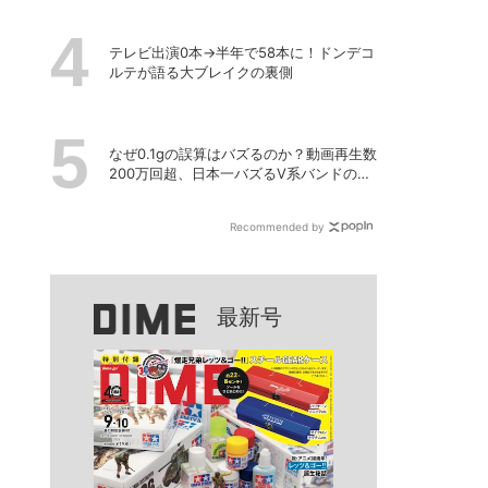
テレビ出演0本→半年で58本に！ドンデコ
ルテが語る大ブレイクの裏側
なぜ0.1gの誤算はバズるのか？動画再生数
200万回超、日本一バズるV系バンドの打
算的戦略
Recommended by
最新号