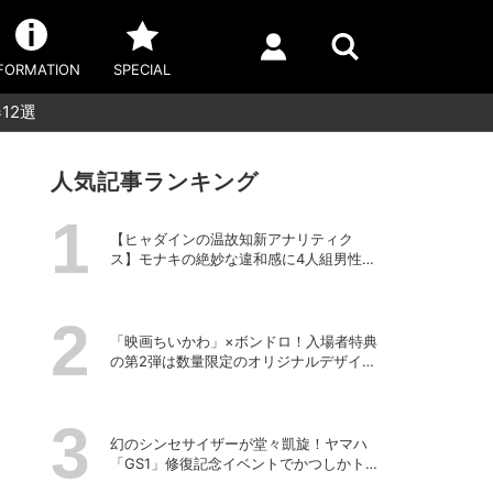
FORMATION
SPECIAL
12選
人気記事ランキング
【ヒャダインの温故知新アナリティク
ス】モナキの絶妙な違和感に4人組男性グ
ループの歴史を振り返る
「映画ちいかわ」×ボンドロ！入場者特典
の第2弾は数量限定のオリジナルデザイン
のボンドロに
幻のシンセサイザーが堂々凱旋！ヤマハ
「GS1」修復記念イベントでかつしかトリ
オの向谷実さんが胸熱トーク