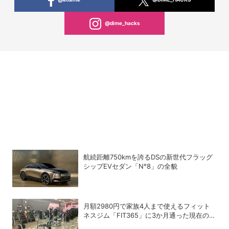
@dime_hacks
航続距離750kmを誇るDSの新世代フラッグ
シップEVセダン「N°8」の全貌
月額2980円で家族4人まで使えるフィット
ネスジム「FIT365」に3か月通った現在のリ
アルな感想