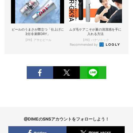
ビールのうまさが際立つ「仕上げに
ムダ毛ケアこそが夏の清潔感を手に
3分冷凍庫DRY」
入れる方法
【PR】アサヒビール
【PR】パナソニック
Recommended by
@DIMEのSNSアカウントをフォローしよう！
@atdime
@DIME_HACKS