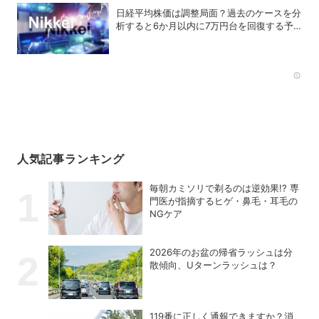
日経平均株価は調整局面？過去のケースを分
析すると6か月以内に7万円台を回復する予
測も
Rec
人気記事ランキング
毎朝カミソリで剃るのは逆効果!? 専
門医が指摘するヒゲ・鼻毛・耳毛の
NGケア
2026年のお盆の帰省ラッシュは分
散傾向、Uターンラッシュは？
119番に正しく通報できますか？消