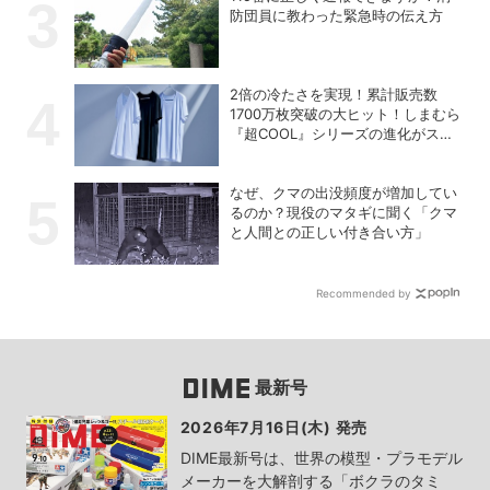
防団員に教わった緊急時の伝え方
2倍の冷たさを実現！累計販売数
1700万枚突破の大ヒット！しまむら
『超COOL』シリーズの進化がスゴ
い！【PR】
なぜ、クマの出没頻度が増加してい
るのか？現役のマタギに聞く「クマ
と人間との正しい付き合い方」
Recommended by
最新号
2026年7月16日(木) 発売
DIME最新号は、世界の模型・プラモデル
メーカーを大解剖する「ボクラのタミ