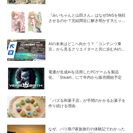
『みいちゃんと山田さん』はなぜSNSを熱狂
させるのか？完結間近に解き明かす大ヒット
の背景
AIの未来はどこへ向かう？「コンテンツ東
京」から見るクリエイターと共に歩むAIの可
能性
電通が生成AIを活用したPCゲームを製品
化、「Steam」にて年内から販売開始予定
「バズる和菓子店」が手間のかかるお菓子を
作り続ける理由
なぜ、バリ島!?家族旅行の体験記でわかった