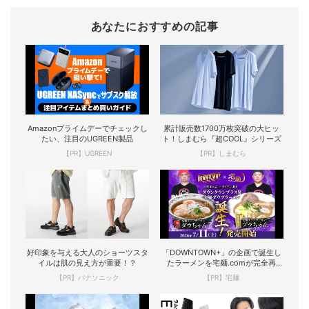
あなたにおすすめの記事
Amazonプライムデーでチェックし
累計販売数1700万枚突破の大ヒッ
たい、注目のUGREEN製品
ト！しまむら『超COOL』シリーズ
【PR】UGREEN
【PR】しまむら
好印象を与える大人のショーツスタ
「DOWNTOWN+」の企画で誕生し
イルは肌の見え方が重要！？
たラーメンを宅麺.comが完全再
現！
【PR】パナソニック
【PR】宅麺