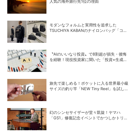
人気の海外旅行先1位の理由
モダンなフォルムと実用性を追求した
TSUCHIYA KABANのナイロンバッグ「コー
ソル」
〝AIのいいなり投資〟で8割超が損失・後悔
を経験！現役投資家に聞いた「投資×生成
AI」の正解と不正解
旅先で楽しめる！ポケットに入る世界最小級
サイズの釣り竿「NEW Tiny Reel」を試して
みた
幻のシンセサイザーが堂々凱旋！ヤマハ
「GS1」修復記念イベントでかつしかトリオ
の向谷実さんが胸熱トーク