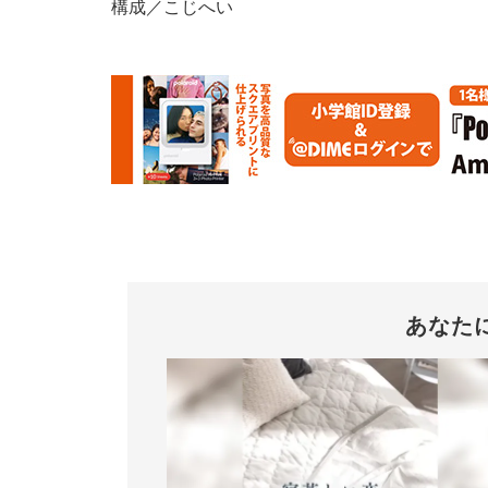
構成／こじへい
あなた