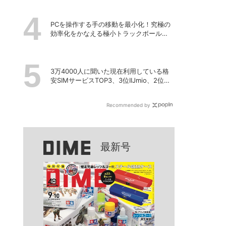
PCを操作する手の移動を最小化！究極の
効率化をかなえる極小トラックボール
「Nape Pro」をレビュー
3万4000人に聞いた現在利用している格
安SIMサービスTOP3、3位IIJmio、2位
povo、1位は？
Recommended by
最新号