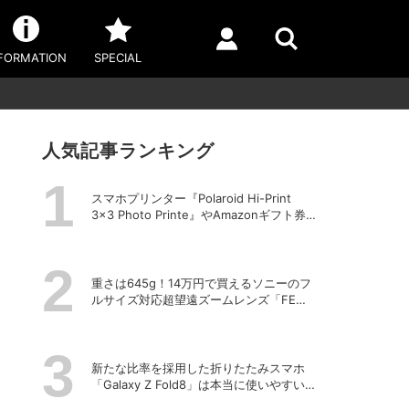
FORMATION
SPECIAL
人気記事ランキング
スマホプリンター『Polaroid Hi-Print
3×3 Photo Printe』やAmazonギフト券
が当たる！プレゼントキャンペーンがス
タート【8月26日締切】
重さは645g！14万円で買えるソニーのフ
ルサイズ対応超望遠ズームレンズ「FE
100-400mm F5.6-8 OSS」
新たな比率を採用した折りたたみスマホ
「Galaxy Z Fold8」は本当に使いやすい
のか？