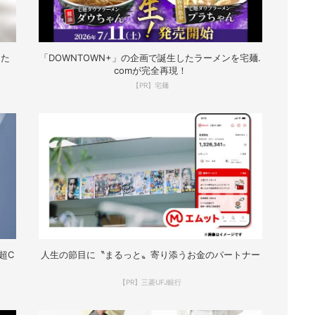
なた
「DOWNTOWN+」の企画で誕生したラーメンを宅麺.
comが完全再現！
【PR】宅麺
超C
人生の節目に〝まるっと〟寄り添うお金のパートナー
【PR】三菱UFJ銀行