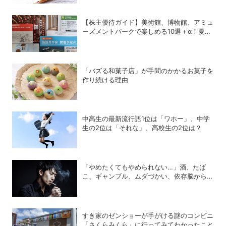
【株主優待ガイド】美術館、博物館、アミュ
ーズメントパークで楽しめる10選＋α！夏休
みの旅行にも使える銘柄は？
「バズる和菓子店」が手間のかかるお菓子を
作り続ける理由
中高生の最新流行語1位は「ワホー」、中学
生の2位は「それな」、高校生の2位は？
「やめたくてもやめられない…」酒、たば
こ、ギャンブル、ムダづかい、依存脳から脱
却する方法
すき家のゼンショーが手がける謎のコンビニ
「さくらみくら」に行ってみてわかったこと