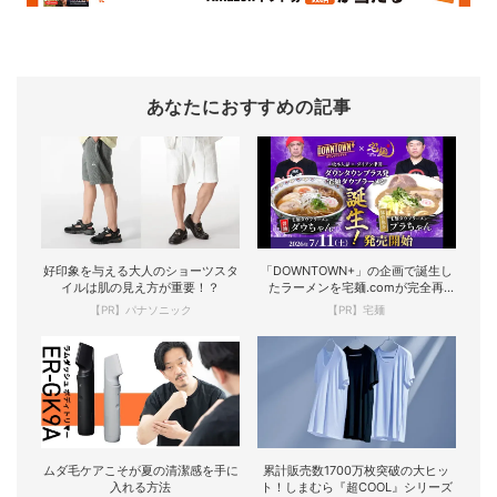
あなたにおすすめの記事
好印象を与える大人のショーツスタ
「DOWNTOWN+」の企画で誕生し
イルは肌の見え方が重要！？
たラーメンを宅麺.comが完全再
現！
【PR】パナソニック
【PR】宅麺
ムダ毛ケアこそが夏の清潔感を手に
累計販売数1700万枚突破の大ヒッ
入れる方法
ト！しまむら『超COOL』シリーズ