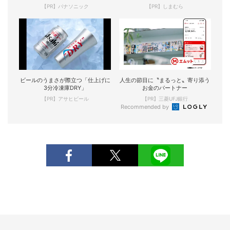
【PR】パナソニック
【PR】しまむら
ビールのうまさが際立つ「仕上げに
人生の節目に〝まるっと〟寄り添う
3分冷凍庫DRY」
お金のパートナー
【PR】アサヒビール
【PR】三菱UFJ銀行
Recommended by