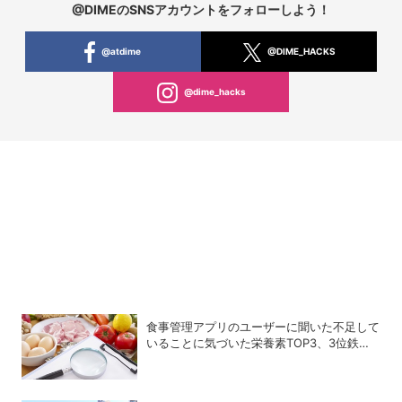
@DIMEのSNSアカウントをフォローしよう！
@atdime
@DIME_HACKS
@dime_hacks
食事管理アプリのユーザーに聞いた不足して
いることに気づいた栄養素TOP3、3位鉄、2
位カルシウム、1位は？