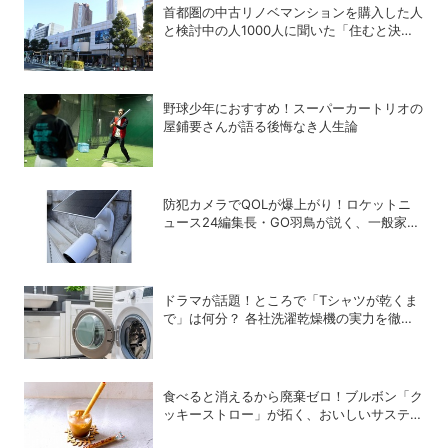
首都圏の中古リノベマンションを購入した人
と検討中の人1000人に聞いた「住むと決め
た街」、3位横浜、2位武蔵小杉、1位は？
野球少年におすすめ！スーパーカートリオの
屋鋪要さんが語る後悔なき人生論
防犯カメラでQOLが爆上がり！ロケットニ
ュース24編集長・GO羽鳥が説く、一般家庭
こそ「防犯カメラ」をつけるべき理由
ドラマが話題！ところで「Tシャツが乾くま
で」は何分？ 各社洗濯乾燥機の実力を徹底
比較してみた
食べると消えるから廃棄ゼロ！ブルボン「ク
ッキーストロー」が拓く、おいしいサステナ
ビリティ