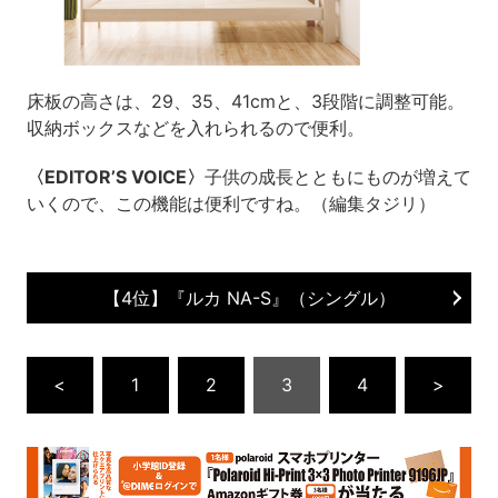
床板の高さは、29、35、41cmと、3段階に調整可能。
収納ボックスなどを入れられるので便利。
〈EDITOR’S VOICE〉
子供の成長とともにものが増えて
いくので、この機能は便利ですね。（編集タジリ）
【4位】『ルカ NA-S』（シングル）
<
1
2
3
4
>