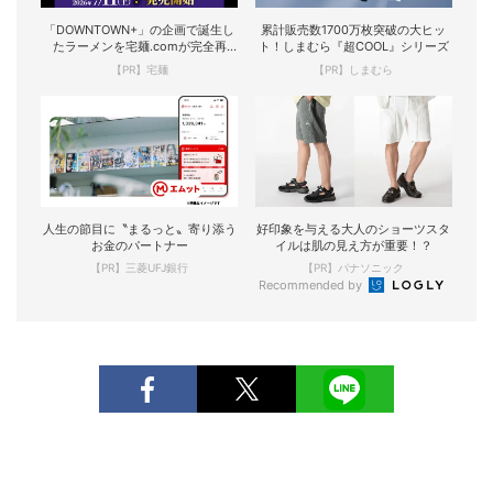
「DOWNTOWN+」の企画で誕生し
累計販売数1700万枚突破の大ヒッ
たラーメンを宅麺.comが完全再
ト！しまむら『超COOL』シリーズ
現！
【PR】宅麺
【PR】しまむら
人生の節目に〝まるっと〟寄り添う
好印象を与える大人のショーツスタ
お金のパートナー
イルは肌の見え方が重要！？
【PR】三菱UFJ銀行
【PR】パナソニック
Recommended by