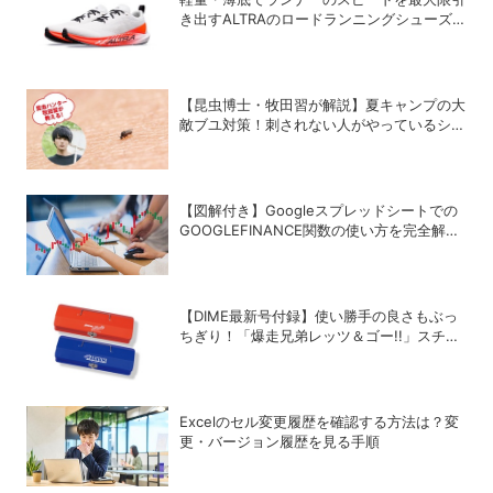
き出すALTRAのロードランニングシューズ
「VANISH PULSE」
【昆虫博士・牧田習が解説】夏キャンプの大
敵ブユ対策！刺されない人がやっているシン
プル習慣
【図解付き】Googleスプレッドシートでの
GOOGLEFINANCE関数の使い方を完全解
説！株価や為替レートを自動取得する方法
【DIME最新号付録】使い勝手の良さもぶっ
ちぎり！「爆走兄弟レッツ＆ゴー!!」スチー
ルGEARケースを徹底解剖
Excelのセル変更履歴を確認する方法は？変
更・バージョン履歴を見る手順