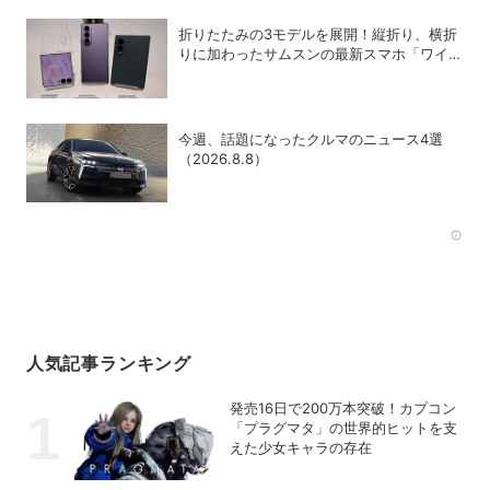
折りたたみの3モデルを展開！縦折り、横折
りに加わったサムスンの最新スマホ「ワイド
モデル」の特徴
今週、話題になったクルマのニュース4選
（2026.8.8）
Rec
人気記事ランキング
発売16日で200万本突破！カプコン
「プラグマタ」の世界的ヒットを支
えた少女キャラの存在