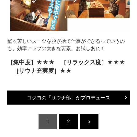
堅ッ苦しいスーツを脱ぎ捨て仕事ができるっていうの
も、効率アップの大きな要素。お試しあれ！
［集中度］★★★ ［リラックス度］★★★
［サウナ充実度］★★
コクヨの「サウナ部」がプロデュース
1
2
>