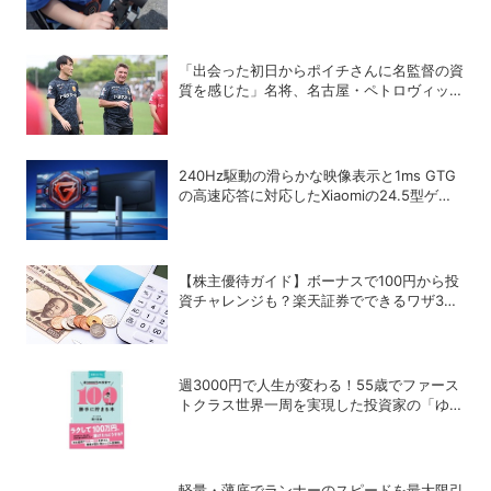
ァン」で酷暑対策
「出会った初日からポイチさんに名監督の資
質を感じた」名将、名古屋・ペトロヴィッチ
監督が考える日本の進化と課題
240Hz駆動の滑らかな映像表示と1ms GTG
の高速応答に対応したXiaomiの24.5型ゲー
ミングモニター「G25i 2026」
【株主優待ガイド】ボーナスで100円から投
資チャレンジも？楽天証券でできるワザ3選
＋α
週3000円で人生が変わる！55歳でファース
トクラス世界一周を実現した投資家の「ゆる
投資術」
軽量・薄底でランナーのスピードを最大限引