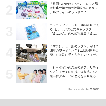
「映画ちいかわ」×ボンドロ！入場
者特典の第2弾は数量限定のオリジ
ナルデザインのボンドロに
エスコンフィールドHOKKAIDOがあ
るFビレッジの公式キャラクター
〝えふたん〟の公式写真集「えふた
んBOOK」が人気
「マチ針」と「服のボタン」がミニ
四駆の姿を変えた!?ミニ四駆開発の
歴史には常に子どもたちのアイデア
があった！
【ヒャダインの温故知新アナリティ
クス】モナキの絶妙な違和感に4人
組男性グループの歴史を振り返る
Recommended by