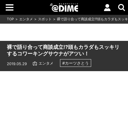
TOP
エンタメ
スポット
裸で語り合って商談成立!?頭もカラダもスッ
裸で語り合って商談成立!?頭もカラダもスッキリ
するコワーキングサウナがアツい！
#カーツさとう
エンタメ
2019.05.29
Loaded
:
9.64%
/
Unmute