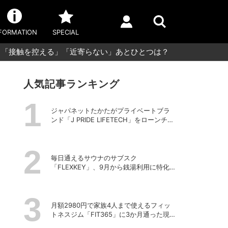
FORMATION
SPECIAL
3、「接触を控える」「近寄らない」あとひとつは？
人気記事ランキング
ジャパネットたかたがプライベートブラ
ンド「J PRIDE LIFETECH」をローンチ、
第1弾は水道・電源不要の充電式高圧洗浄
機
毎日通えるサウナのサブスク
「FLEXKEY」、9月から銭湯利用に特化し
たプランを月額1980円で提供開始
月額2980円で家族4人まで使えるフィッ
トネスジム「FIT365」に3か月通った現在
のリアルな感想