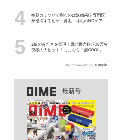
毎朝カミソリで剃るのは逆効果!? 専門医
が指摘するヒゲ・鼻毛・耳毛のNGケア
2倍の冷たさを実現！累計販売数1700万枚
突破の大ヒット！しまむら『超COOL』シ
リーズの進化がスゴい！【PR】
Recommended by
最新号