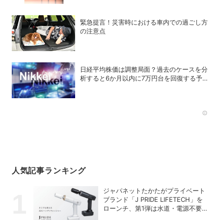
NANO」
緊急提言！災害時における車内での過ごし方
の注意点
日経平均株価は調整局面？過去のケースを分
析すると6か月以内に7万円台を回復する予
測も
Rec
人気記事ランキング
ジャパネットたかたがプライベート
ブランド「J PRIDE LIFETECH」を
ローンチ、第1弾は水道・電源不要
の充電式高圧洗浄機