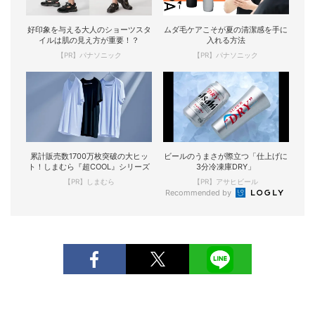
好印象を与える大人のショーツスタ
ムダ毛ケアこそが夏の清潔感を手に
イルは肌の見え方が重要！？
入れる方法
【PR】パナソニック
【PR】パナソニック
累計販売数1700万枚突破の大ヒッ
ビールのうまさが際立つ「仕上げに
ト！しまむら『超COOL』シリーズ
3分冷凍庫DRY」
【PR】しまむら
【PR】アサヒビール
Recommended by