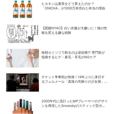
ヒカキンは麦茶をどう変えたのか？
「ONICHA」が1000万本売れた本当の理由
【図鑑NYAO】白い衣服が大嫌いに！猫の性
格を変える嫌な経験
毎朝カミソリで剃るのは逆効果!? 専門医が
指摘するヒゲ・鼻毛・耳毛のNGケア
チケット争奪戦が勃発！14年ぶりに来日す
るフェルメール「真珠の耳飾りの少女展」の
魔力
2000年代に流行ったMPプレーヤーのデザイ
ンを再現したSnowskyのスティック型ポー
タブルオーディオプレーヤー「ECHO