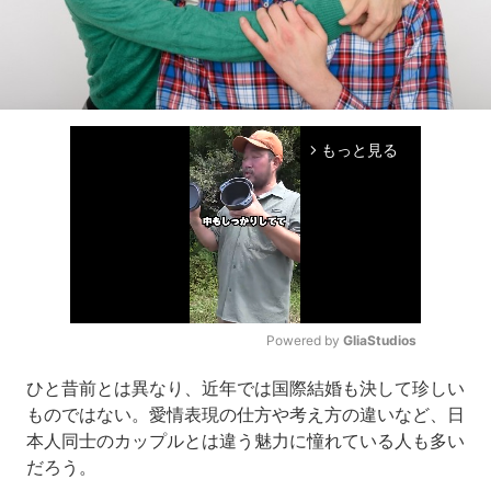
もっと見る
arrow_forward_ios
Powered by 
GliaStudios
Mute
ひと昔前とは異なり、近年では国際結婚も決して珍しい
ものではない。愛情表現の仕方や考え方の違いなど、日
本人同士のカップルとは違う魅力に憧れている人も多い
だろう。