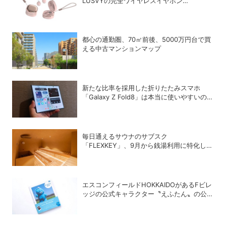
LUSVYの完全ワイヤレスイヤホン
「LSC01」
都心の通勤圏、70㎡前後、5000万円台で買
える中古マンションマップ
新たな比率を採用した折りたたみスマホ
「Galaxy Z Fold8」は本当に使いやすいの
か？
毎日通えるサウナのサブスク
「FLEXKEY」、9月から銭湯利用に特化した
プランを月額1980円で提供開始
エスコンフィールドHOKKAIDOがあるFビレ
ッジの公式キャラクター〝えふたん〟の公式
写真集「えふたんBOOK」が人気