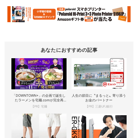
あなたにおすすめの記事
「DOWNTOWN+」の企画で誕生し
人生の節目に〝まるっと〟寄り添う
たラーメンを宅麺.comが完全再
お金のパートナー
現！
【PR】宅麺
【PR】三菱UFJ銀行