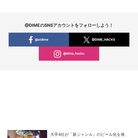
@DIMEのSNSアカウントをフォローしよう！
@atdime
@DIME_HACKS
@dime_hacks
大手4社が「新ジャンル」のビール化を発