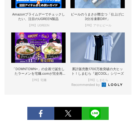
Amazonプライムデーでチェックし
ビールのうまさが際立つ「仕上げに
たい、注目のUGREEN製品
3分冷凍庫DRY」
【PR】UGREEN
【PR】アサヒビール
「DOWNTOWN+」の企画で誕生し
累計販売数1700万枚突破の大ヒッ
たラーメンを宅麺.comが完全再
ト！しまむら『超COOL』シリーズ
現！
【PR】宅麺
【PR】しまむら
Recommended by