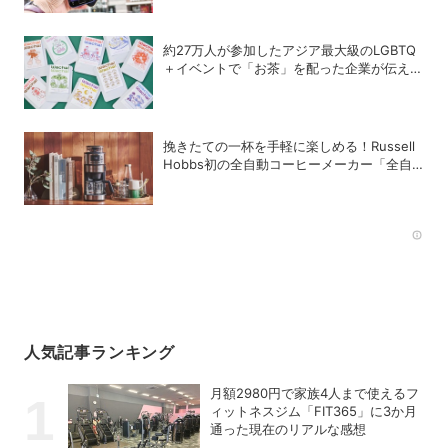
約27万人が参加したアジア最大級のLGBTQ
＋イベントで「お茶」を配った企業が伝えた
かったこととは
挽きたての一杯を手軽に楽しめる！Russell
Hobbs初の全自動コーヒーメーカー「全自
動カフェドリップ」が登場
Rec
人気記事ランキング
月額2980円で家族4人まで使えるフ
ィットネスジム「FIT365」に3か月
通った現在のリアルな感想