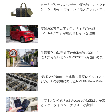
カーキグリーンのレザーで夜の装いにアクセ
ントを！ルイ・ヴィトン「モノグラム・エク
リプス」の新作メンズバッグ
実質200万円以下で手に入るBYDの軽
EV「RACCO」が爆売れしそうな理由
生活道路の法定速度が60km/h→30km/h
に！知らないとヤバい2026年9月施行の改
正内容を弁護士が解説
NVIDIAがNoetraと連携し国家レベルのフィ
ジカルAIの実現に向けたNVIDIA Vera Rubin
AIファクトリーを構築へ、経済産業省や国内
主要企業が支援
ソフトバンクのFast Accessの効果はいかほ
ど？ケータイジャーナリストが実測！