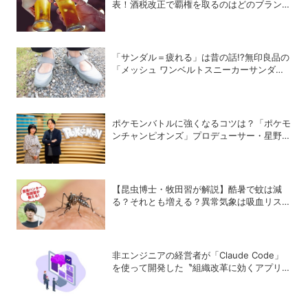
表！酒税改正で覇権を取るのはどのブランド
か？
「サンダル＝疲れる」は昔の話!?無印良品の
「メッシュ ワンベルトスニーカーサンダ
ル」が快適すぎて手放せない！
ポケモンバトルに強くなるコツは？「ポケモ
ンチャンピオンズ」プロデューサー・星野正
昭と女流棋士・香川愛生の特別対談が実現！
【昆虫博士・牧田習が解説】酷暑で蚊は減
る？それとも増える？異常気象は吸血リスク
をどう変えるのか
非エンジニアの経営者が「Claude Code」
を使って開発した〝組織改革に効くアプリ〟
とは？