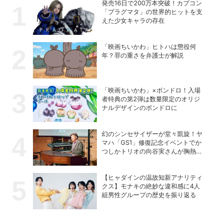
発売16日で200万本突破！カプコン
「プラグマタ」の世界的ヒットを支
えた少女キャラの存在
「映画ちいかわ」ヒトハは懲役何
年？罪の重さを弁護士が解説
「映画ちいかわ」×ボンドロ！入場
者特典の第2弾は数量限定のオリジ
ナルデザインのボンドロに
幻のシンセサイザーが堂々凱旋！ヤ
マハ「GS1」修復記念イベントでか
つしかトリオの向谷実さんが胸熱ト
ーク
【ヒャダインの温故知新アナリティ
クス】モナキの絶妙な違和感に4人
組男性グループの歴史を振り返る