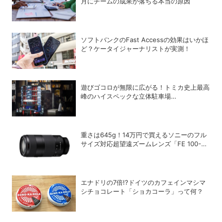
月にチームの成果が落ちる本当の原因
ソフトバンクのFast Accessの効果はいかほ
ど？ケータイジャーナリストが実測！
遊びゴコロが無限に広がる！トミカ史上最高
峰のハイスペックな立体駐車場
「Automated Tomica PARKING with
showroom」が爆誕
重さは645g！14万円で買えるソニーのフル
サイズ対応超望遠ズームレンズ「FE 100-
400mm F5.6-8 OSS」
エナドリの7倍!?ドイツのカフェインマシマ
シチョコレート「ショカコーラ」って何？