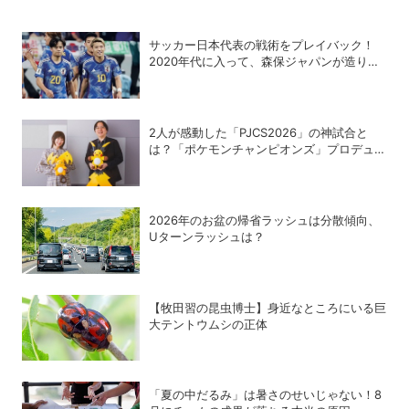
サッカー日本代表の戦術をプレイバック！
2020年代に入って、森保ジャパンが造り上
げた歴代チームの〝集大成〟
2人が感動した「PJCS2026」の神試合と
は？「ポケモンチャンピオンズ」プロデュー
サー・星野正昭と女流棋士・香川愛生の特別
対談が実現！
2026年のお盆の帰省ラッシュは分散傾向、
Uターンラッシュは？
【牧田習の昆虫博士】身近なところにいる巨
大テントウムシの正体
「夏の中だるみ」は暑さのせいじゃない！8