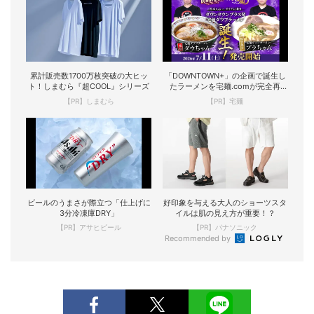
累計販売数1700万枚突破の大ヒッ
「DOWNTOWN+」の企画で誕生し
ト！しまむら『超COOL』シリーズ
たラーメンを宅麺.comが完全再
現！
【PR】しまむら
【PR】宅麺
ビールのうまさが際立つ「仕上げに
好印象を与える大人のショーツスタ
3分冷凍庫DRY」
イルは肌の見え方が重要！？
【PR】アサヒビール
【PR】パナソニック
Recommended by