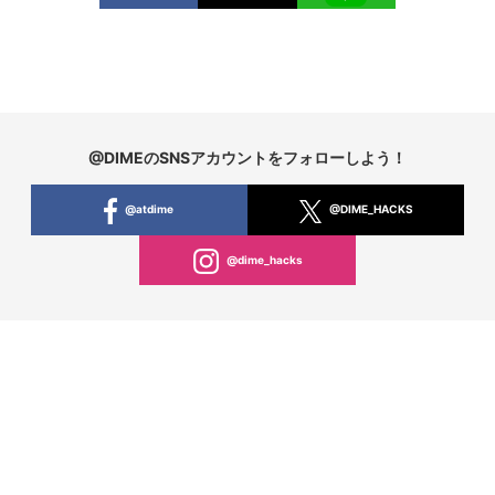
@DIMEのSNSアカウントをフォローしよう！
@atdime
@DIME_HACKS
@dime_hacks