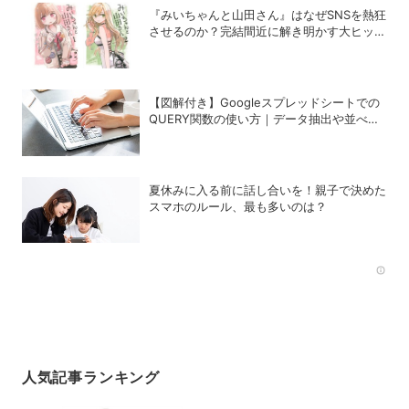
『みいちゃんと山田さん』はなぜSNSを熱狂
させるのか？完結間近に解き明かす大ヒット
の背景
【図解付き】Googleスプレッドシートでの
QUERY関数の使い方｜データ抽出や並べ替
えの方法
夏休みに入る前に話し合いを！親子で決めた
スマホのルール、最も多いのは？
Rec
人気記事ランキング