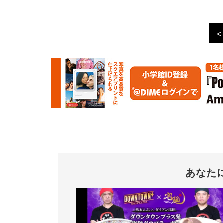
<
あなた