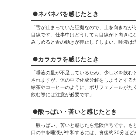
●ネバネバを感じたとき
「舌が止まっていた証拠なので、上を向きなが
目線です。仕事中はどうしても目線が下向きに
みしめると舌の動きが停止してしまい、唾液は
●カラカラを感じたとき
「唾液の量が不足しているため、少し水を飲む
されますが、体の中で化成分解をしようとする
緑茶やコーヒーのように、ポリフェノールがた
飲む際には注意が必要です」
●酸っぱい・苦いと感じたとき
「酸っぱい、苦いと感じたら危険信号です。も
口の中を唾液が中和するには、食後約30分ほ