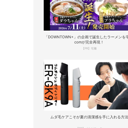
「DOWNTOWN+」の企画で誕生したラーメンを宅
comが完全再現！
【PR】宅麺
ムダ毛ケアこそが夏の清潔感を手に入れる方