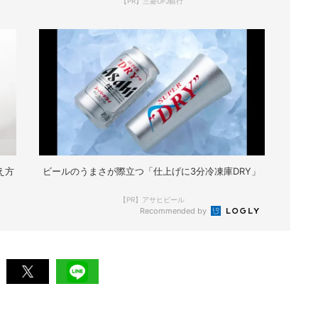
【PR】三菱UFJ銀行
え方
ビールのうまさが際立つ「仕上げに3分冷凍庫DRY」
【PR】アサヒビール
Recommended by