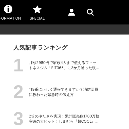
FORMATION
SPECIAL
策
人気記事ランキング
月額2980円で家族4人まで使えるフィッ
トネスジム「FIT365」に3か月通った現在
のリアルな感想
119番に正しく通報できますか？消防団員
に教わった緊急時の伝え方
2倍の冷たさを実現！累計販売数1700万枚
突破の大ヒット！しまむら『超COOL』シ
リーズの進化がスゴい！【PR】