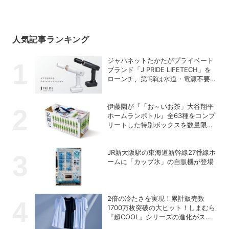
人気記事ランキング
ジャパネットたかたがプライベート
ブランド「J PRIDE LIFETECH」を
ローンチ、第1弾は水道・電源不要
の充電式高圧洗浄機
伊藤園が『「お～いお茶」大谷翔平
ホームランボトル』全63種をコンプ
リートした特別ボックスを数量限定
で販売
JR新大阪駅の東海道新幹線27番線ホ
ームに「カップ氷」の自販機が登場
2倍の冷たさを実現！累計販売数
1700万枚突破の大ヒット！しまむら
『超COOL』シリーズの進化がスゴ
い！【PR】