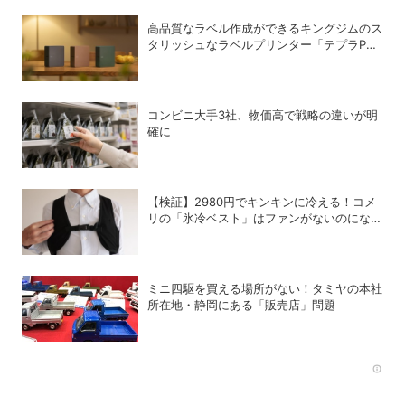
高品質なラベル作成ができるキングジムのス
タリッシュなラベルプリンター「テプラPRO
“MARK” SR-MK2」
コンビニ大手3社、物価高で戦略の違いが明
確に
【検証】2980円でキンキンに冷える！コメ
リの「氷冷ベスト」はファンがないのになぜ
涼しくなるのか？
ミニ四駆を買える場所がない！タミヤの本社
所在地・静岡にある「販売店」問題
Rec