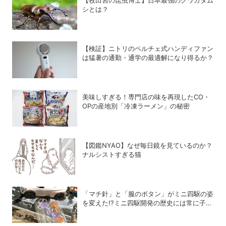
【牧田習の昆虫博士】日本最強のクワガタム
シとは？
【検証】ニトリのペルチェ式ハンディファン
は猛暑の通勤・通学の最適解になり得るか？
美味しすぎる！専門店の味を再現したCO・
OPの産地別「冷凍ラーメン」の秘密
【図鑑NYAO】なぜ毎日鏡を見ているのか？
ナルシストすぎる猫
「マチ針」と「服のボタン」がミニ四駆の姿
を変えた!?ミニ四駆開発の歴史には常に子ど
もたちのアイデアがあった！