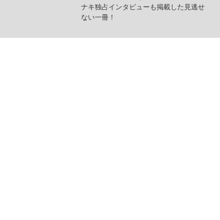
ナキ独占インタビューも掲載した見逃せ
ない一冊！