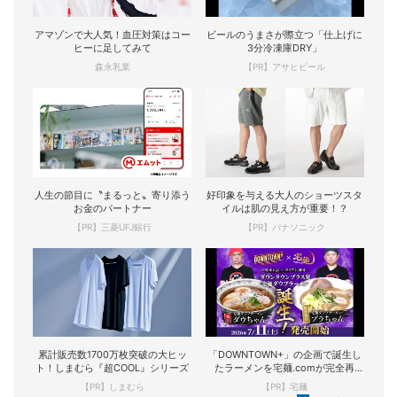
アマゾンで大人気！血圧対策はコー
ビールのうまさが際立つ「仕上げに
ヒーに足してみて
3分冷凍庫DRY」
森永乳業
【PR】アサヒビール
人生の節目に〝まるっと〟寄り添う
好印象を与える大人のショーツスタ
お金のパートナー
イルは肌の見え方が重要！？
【PR】三菱UFJ銀行
【PR】パナソニック
累計販売数1700万枚突破の大ヒッ
「DOWNTOWN+」の企画で誕生し
ト！しまむら『超COOL』シリーズ
たラーメンを宅麺.comが完全再
現！
【PR】しまむら
【PR】宅麺