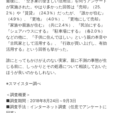
最後に、「空き家の望ましい活用法」を問うアンケート
が実施された。やはり多かった回答は『売却』（25.
2％）や『賃貸』（24.3％）だったが、『誰かが住む』
（4.9％）、『更地』（4.0％）、『更地にして売却』
『家族や親族が住む』（共に2.4％）、『民泊にする』
『シェアハウスにする』『駐車場にする』（各2.0％）
などの他に、『子供に住んでほしい』という親の本音や
『古民家として活用する』、『行政が買い上げし、有効
活用する』という回答も挙がった。
誰にとってもかけがえのない実家。親に不測の事態が生
じる前に、しっかりとその処遇について相談しておいた
ほうが良いのかもしれない。
※スマイスター調べ
＜調査概要＞
■調査期間：2018年8月24日～9月3日
■調査手法：インターネット調査（任意でアンケートに
回答）