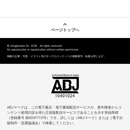
ページトップへ
© Shogakukan Inc. 2026 All rights reserved.
No reproduction or republication without written permission.
掲載の記事・写真・イラスト等のすべてのコンテンツの無断複写・転載を禁じます。
ABJマークは、この電子書店・電子書籍配信サービスが、著作権者からコ
ンテンツ使用許諾を得た正規版配信サービスであることを示す登録商標
（登録番号 第6091713号）です。詳しくは［ABJマーク］または［電子出
版制作・流通協議会］で検索してください。