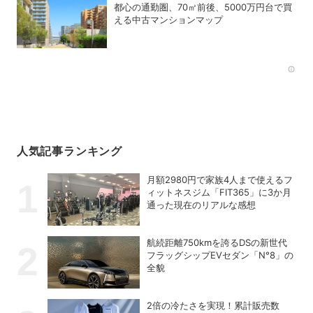
都心の通勤圏、70㎡前後、5000万円台で買
える中古マンションマップ
Rec
人気記事ランキング
月額2980円で家族4人まで使えるフ
ィットネスジム「FIT365」に3か月
通った現在のリアルな感想
航続距離750kmを誇るDSの新世代
フラッグシップEVセダン「N°8」の
全貌
2倍の冷たさを実現！累計販売数