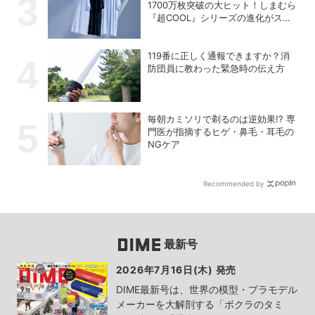
1700万枚突破の大ヒット！しまむら
『超COOL』シリーズの進化がスゴ
い！【PR】
119番に正しく通報できますか？消
防団員に教わった緊急時の伝え方
毎朝カミソリで剃るのは逆効果!? 専
門医が指摘するヒゲ・鼻毛・耳毛の
NGケア
Recommended by
最新号
2026年7月16日(木) 発売
DIME最新号は、世界の模型・プラモデル
メーカーを大解剖する「ボクラのタミ