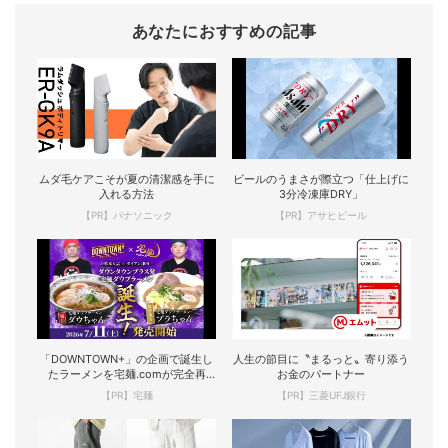
あなたにおすすめの記事
ムダ毛ケアこそが夏の清潔感を手に
ビールのうまさが際立つ「仕上げに
入れる方法
3分冷凍庫DRY」
【PR】パナソニック
【PR】アサヒビール
「DOWNTOWN+」の企画で誕生し
人生の節目に〝まるっと〟寄り添う
たラーメンを宅麺.comが完全再
お金のパートナー
現！
【PR】宅麺
【PR】三菱UFJ銀行