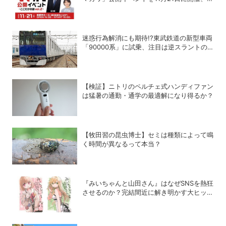
ストは赤江珠緒
迷惑行為解消にも期待!?東武鉄道の新型車両
「90000系」に試乗、注目は逆スラントの
デザイン！
【検証】ニトリのペルチェ式ハンディファン
は猛暑の通勤・通学の最適解になり得るか？
【牧田習の昆虫博士】セミは種類によって鳴
く時間が異なるって本当？
『みいちゃんと山田さん』はなぜSNSを熱狂
させるのか？完結間近に解き明かす大ヒット
の背景