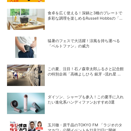
食卓を広く使える！深鍋と3種のプレートで
多彩な調理を楽しめるRussell Hobbsの「キ
ュービックホットプレート」
猛暑のフェスで大活躍！涼風を持ち運べる
「ベルトファン」の威力
この夏、注目！石ノ森章太郎ふるさと記念館
の特別企画「高橋よしひろ 銀牙 -流れ星 銀-
の世界」展
ダイソン、シャープも参入！この夏手に入れ
たい進化系ハンディファンおすすめ3選
玉川徹・原千晶のTOKYO FM 「ラジオのタ
マカワ」公開イベントを11月21日に開催、ゲ