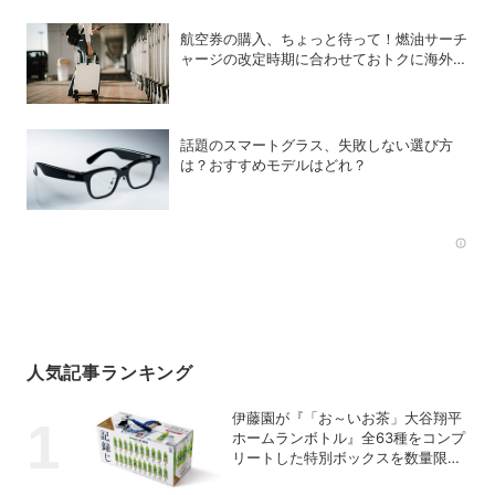
航空券の購入、ちょっと待って！燃油サーチ
ャージの改定時期に合わせておトクに海外航
空券を買う方法
話題のスマートグラス、失敗しない選び方
は？おすすめモデルはどれ？
Rec
人気記事ランキング
伊藤園が『「お～いお茶」大谷翔平
ホームランボトル』全63種をコンプ
リートした特別ボックスを数量限定
で販売