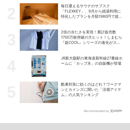
毎日通えるサウナのサブスク
「FLEXKEY」、9月から銭湯利用に
特化したプランを月額1980円で提供
開始
2倍の冷たさを実現！累計販売数
1700万枚突破の大ヒット！しまむら
『超COOL』シリーズの進化がスゴ
い！【PR】
JR新大阪駅の東海道新幹線27番線ホ
ームに「カップ氷」の自販機が登場
酷暑対策に効くのはどれ？ワークマ
ンとカインズに聞いた「涼感アイテ
ム」の人気ランキング
Recommended by