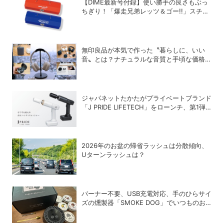
【DIME最新号付録】使い勝手の良さもぶっ
ちぎり！「爆走兄弟レッツ＆ゴー!!」スチー
ルGEARケースを徹底解剖
無印良品が本気で作った〝暮らしに、いい
音〟とは？ナチュラルな音質と手頃な価格を
追求したオーディオデバイス5選
ジャパネットたかたがプライベートブランド
「J PRIDE LIFETECH」をローンチ、第1弾
は水道・電源不要の充電式高圧洗浄機
2026年のお盆の帰省ラッシュは分散傾向、
Uターンラッシュは？
バーナー不要、USB充電対応、手のひらサイ
ズの燻製器「SMOKE DOG」でいつものお
つまみが劇的に美味しくなった！