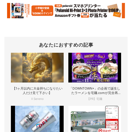
あなたにおすすめの記事
【1ヶ月以内に大金持ちになりたい
「DOWNTOWN+」の企画で誕生し
人だけ見て下さい】
たラーメンを宅麺.comが完全再
現！
Il Sereno
【PR】宅麺