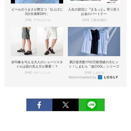
ビールのうまさが際立つ「仕上げに
人生の節目に〝まるっと〟寄り添う
3分冷凍庫DRY」
お金のパートナー
【PR】アサヒビール
【PR】三菱UFJ銀行
好印象を与える大人のショーツスタ
累計販売数1700万枚突破の大ヒッ
イルは肌の見え方が重要！？
ト！しまむら『超COOL』シリーズ
【PR】パナソニック
【PR】しまむら
Recommended by