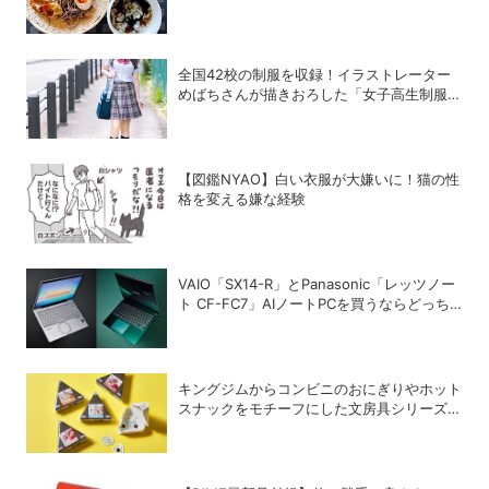
風つけそば」が激うまだった
全国42校の制服を収録！イラストレーター
めばちさんが描きおろした「女子高生制服
100年図鑑」で学ぶ学生服の歴史
【図鑑NYAO】白い衣服が大嫌いに！猫の性
格を変える嫌な経験
VAIO「SX14-R」とPanasonic「レッツノー
ト CF-FC7」AIノートPCを買うならどっち
が正解？
キングジムからコンビニのおにぎりやホット
スナックをモチーフにした文房具シリーズ
「ジムマート」が登場