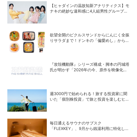
【ヒャダインの温故知新アナリティクス】モ
ナキの絶妙な違和感に4人組男性グループの
歴史を振り返る
欲望全開のピクルスサンドからにんにく全振
りサラダまで！ドンキの「偏愛めし」から激
アツの新作が登場
『攻殻機動隊』シリーズ構成・脚本の円城塔
氏が明かす「2026年の今、原作を映像化す
る意味」
週3000円で始められる！旅する投資家に聞
いた「個別株投資」で旅と投資を楽しむヒン
ト
毎日通えるサウナのサブスク
「FLEXKEY」、9月から銭湯利用に特化した
プランを月額1980円で提供開始