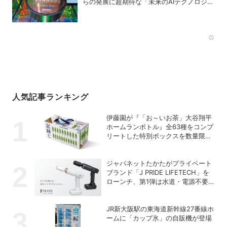
らの発展に超期待な「未来のAIテクノロジ
ー」4選
Rec
人気記事ランキング
伊藤園が『「お～いお茶」大谷翔平
ホームランボトル』全63種をコンプ
リートした特別ボックスを数量限定
で販売
ジャパネットたかたがプライベート
ブランド「J PRIDE LIFETECH」を
ローンチ、第1弾は水道・電源不要
の充電式高圧洗浄機
JR新大阪駅の東海道新幹線27番線ホ
ームに「カップ氷」の自販機が登場