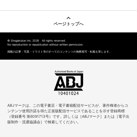
ページトップへ
© Shogakukan Inc. 2026 All rights reserved.
No reproduction or republication without written permission.
掲載の記事・写真・イラスト等のすべてのコンテンツの無断複写・転載を禁じます。
ABJマークは、この電子書店・電子書籍配信サービスが、著作権者からコ
ンテンツ使用許諾を得た正規版配信サービスであることを示す登録商標
（登録番号 第6091713号）です。詳しくは［ABJマーク］または［電子出
版制作・流通協議会］で検索してください。