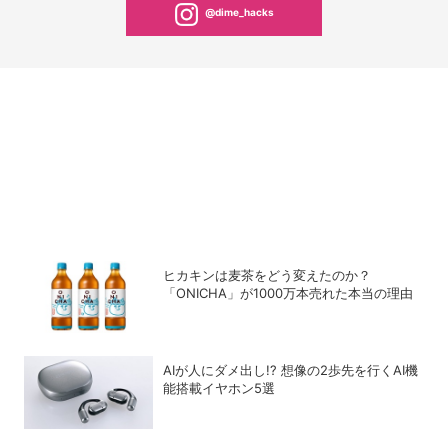
@dime_hacks
ヒカキンは麦茶をどう変えたのか？
「ONICHA」が1000万本売れた本当の理由
AIが人にダメ出し!? 想像の2歩先を行くAI機
能搭載イヤホン5選