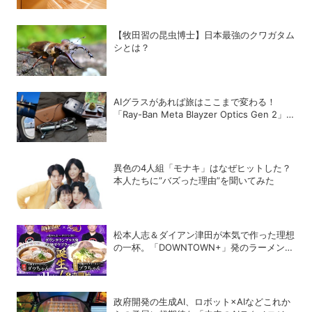
【牧田習の昆虫博士】日本最強のクワガタム
シとは？
AIグラスがあれば旅はここまで変わる！
「Ray-Ban Meta Blayzer Optics Gen 2」
を韓国でレビュー
異色の4人組「モナキ」はなぜヒットした？
本人たちに”バズった理由”を聞いてみた
松本人志＆ダイアン津田が本気で作った理想
の一杯。「DOWNTOWN+」発のラーメンを
宅麺.comが完全再現！【PR】
政府開発の生成AI、ロボット×AIなどこれか