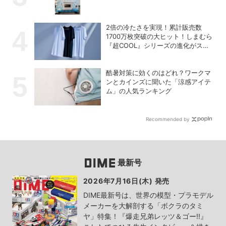
2倍の冷たさを実現！累計販売数
1700万枚突破の大ヒット！しまむら
『超COOL』シリーズの進化がスゴ
い！【PR】
酷暑対策に効くのはどれ？ワークマ
ンとカインズに聞いた「涼感アイテ
ム」の人気ランキング
Recommended by
最新号
2026年7月16日(木) 発売
DIME最新号は、世界の模型・プラモデル
メーカーを大解剖する「ボクラのタミ
ヤ」特集！『爆走兄弟レッツ＆ゴー!!』