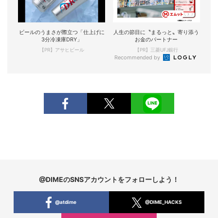
ビールのうまさが際立つ「仕上げに
人生の節目に〝まるっと〟寄り添う
3分冷凍庫DRY」
お金のパートナー
【PR】アサヒビール
【PR】三菱UFJ銀行
Recommended by
@DIMEのSNSアカウントをフォローしよう！
@atdime
@DIME_HACKS