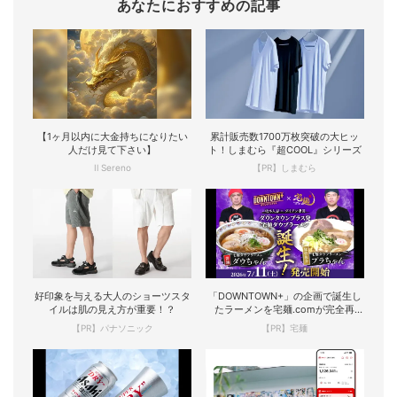
あなたにおすすめの記事
【1ヶ月以内に大金持ちになりたい
累計販売数1700万枚突破の大ヒッ
人だけ見て下さい】
ト！しまむら『超COOL』シリーズ
Il Sereno
【PR】しまむら
好印象を与える大人のショーツスタ
「DOWNTOWN+」の企画で誕生し
イルは肌の見え方が重要！？
たラーメンを宅麺.comが完全再
現！
【PR】パナソニック
【PR】宅麺