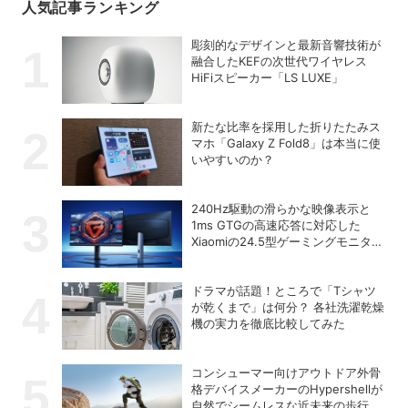
人気記事ランキング
彫刻的なデザインと最新音響技術が
融合したKEFの次世代ワイヤレス
HiFiスピーカー「LS LUXE」
新たな比率を採用した折りたたみス
マホ「Galaxy Z Fold8」は本当に使
いやすいのか？
240Hz駆動の滑らかな映像表示と
1ms GTGの高速応答に対応した
Xiaomiの24.5型ゲーミングモニター
「G25i 2026」
ドラマが話題！ところで「Tシャツ
が乾くまで」は何分？ 各社洗濯乾燥
機の実力を徹底比較してみた
コンシューマー向けアウトドア外骨
格デバイスメーカーのHypershellが
自然でシームレスな近未来の歩行体