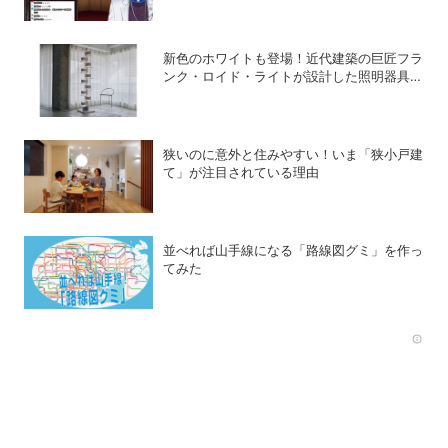
新色のホワイトも登場！近代建築の巨匠フラ
ンク・ロイド・ライトが設計した照明器具の
復刻シリーズ「TALIESIN」
狭いのに意外と住みやすい！いま「狭小戸建
て」が注目されている理由
並べれば山手線になる「路線図グミ」を作っ
てみた
Rec