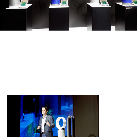
Loaded
:
17.15%
/
Unmute