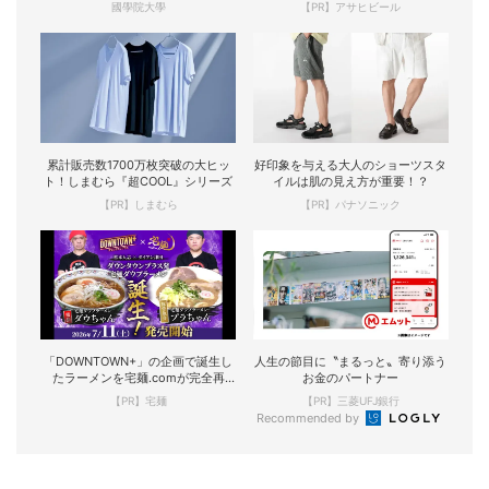
國學院大學
【PR】アサヒビール
累計販売数1700万枚突破の大ヒッ
好印象を与える大人のショーツスタ
ト！しまむら『超COOL』シリーズ
イルは肌の見え方が重要！？
【PR】しまむら
【PR】パナソニック
「DOWNTOWN+」の企画で誕生し
人生の節目に〝まるっと〟寄り添う
たラーメンを宅麺.comが完全再
お金のパートナー
現！
【PR】宅麺
【PR】三菱UFJ銀行
Recommended by