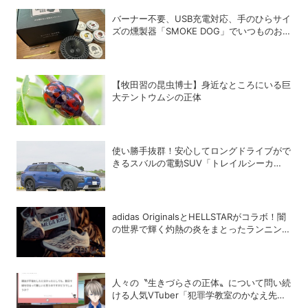
バーナー不要、USB充電対応、手のひらサイ
ズの燻製器「SMOKE DOG」でいつものお
つまみが劇的に美味しくなった！
【牧田習の昆虫博士】身近なところにいる巨
大テントウムシの正体
使い勝手抜群！安心してロングドライブがで
きるスバルの電動SUV「トレイルシーカ
ー」の魅力
adidas OriginalsとHELLSTARがコラボ！闇
の世界で輝く灼熱の炎をまとったランニング
シューズ「MEGARIDE S2」
人々の〝生きづらさの正体〟について問い続
ける人気VTuber「犯罪学教室のかなえ先
生」の正体