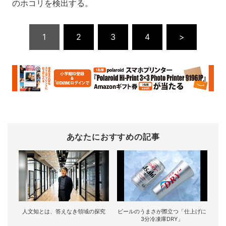
のホコリを検出する。
1
2
3
4
>
あなたにおすすめの記事
人文知とは、答えなき領域の探究
ビールのうまさが際立つ「仕上げに
3分冷凍庫DRY」