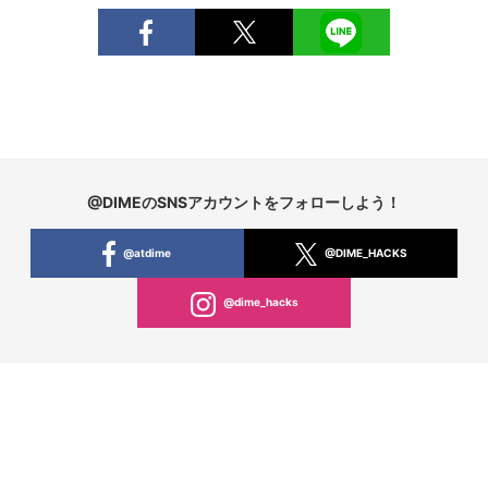
@DIMEのSNSアカウントをフォローしよう！
@atdime
@DIME_HACKS
@dime_hacks