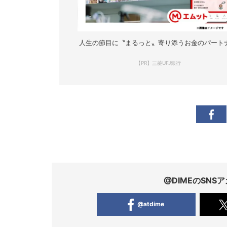
人生の節目に〝まるっと〟寄り添うお金のパート
【PR】三菱UFJ銀行
@DIMEのSN
@atdime