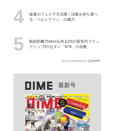
猛暑のフェスで大活躍！涼風を持ち運べ
る「ベルトファン」の威力
航続距離750kmを誇るDSの新世代フラッ
グシップEVセダン「N°8」の全貌
Recommended by
最新号