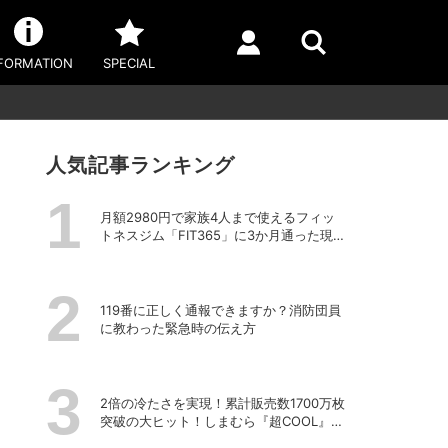
FORMATION
SPECIAL
人気記事ランキング
月額2980円で家族4人まで使えるフィッ
トネスジム「FIT365」に3か月通った現在
のリアルな感想
119番に正しく通報できますか？消防団員
に教わった緊急時の伝え方
2倍の冷たさを実現！累計販売数1700万枚
突破の大ヒット！しまむら『超COOL』シ
リーズの進化がスゴい！【PR】