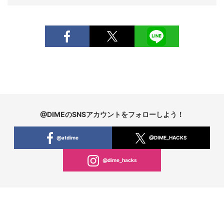
@DIMEのSNSアカウントをフォローしよう！
@atdime
@DIME_HACKS
@dime_hacks