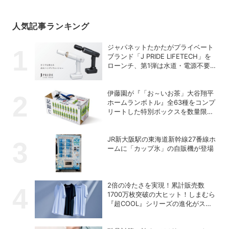
人気記事ランキング
ジャパネットたかたがプライベート
ブランド「J PRIDE LIFETECH」を
ローンチ、第1弾は水道・電源不要
の充電式高圧洗浄機
伊藤園が『「お～いお茶」大谷翔平
ホームランボトル』全63種をコンプ
リートした特別ボックスを数量限定
で販売
JR新大阪駅の東海道新幹線27番線ホ
ームに「カップ氷」の自販機が登場
2倍の冷たさを実現！累計販売数
1700万枚突破の大ヒット！しまむら
『超COOL』シリーズの進化がスゴ
い！【PR】