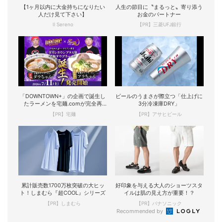
【1ヶ月以内に大金持ちになりたい
人生の節目に〝まるっと〟寄り添う
人だけ見て下さい】
お金のパートナー
Il Sereno
【PR】三菱UFJ銀行
「DOWNTOWN+」の企画で誕生し
ビールのうまさが際立つ「仕上げに
たラーメンを宅麺.comが完全再
3分冷凍庫DRY」
現！
【PR】宅麺
【PR】アサヒビール
累計販売数1700万枚突破の大ヒッ
好印象を与える大人のショーツスタ
ト！しまむら『超COOL』シリーズ
イルは肌の見え方が重要！？
【PR】しまむら
【PR】パナソニック
Recommended by