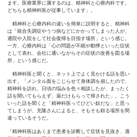
ます。医療業界に属するのは、精神科と心療内科です。
どちらも精神科医が従事しています」。
精神科と心療内科の違いを簡単に説明すると、精神科
は「統合失調症やうつ病などにかかってしまった人が、
通院や入院をして社会復帰を目指す場所」という感じ。
一方、心療内科は「心の問題が不眠や動悸といった症状
として表れ、会社に通いながらその症状の改善を図る場
所」という感じだ。
精神科医と聞くと、ネット上でよく見かける話を思い
出す。「メンタル面をこじらせて身体調を崩したので、
精神科を訪れ、日頃の悩みを色々相談したが、まったく
話を聞いてもらえず、薬だけもらって帰された」。こう
いった話を聞くと「精神科医ってひどい奴だな」と思っ
てしまうが、充隆さんによると、そもそも頼る場所を間
違っているそうだ。
「精神科医はあくまで患者を診断して症状を見抜き、適