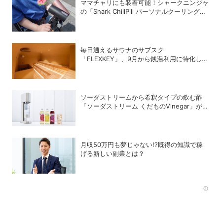
ママチャリにも装着可能！シャークニンジャ
の「Shark ChillPill パーソナルクーリングフ
ァン」で酷暑対策
毎日通えるサウナのサブスク
「FLEXKEY」、9月から銭湯利用に特化した
プランを月額1980円で提供開始
ソーダストリームから希釈タイプの飲む酢
「ソーダストリーム くだものVinegar」が登
場
月収50万円も夢じゃない!?既得の知識で稼
げる新しい副業とは？
Rec