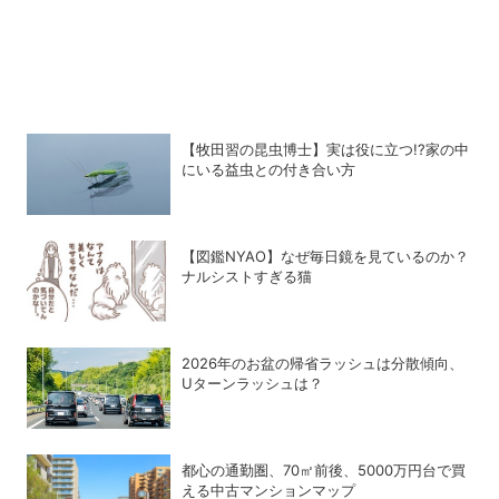
【牧田習の昆虫博士】実は役に立つ!?家の中
にいる益虫との付き合い方
【図鑑NYAO】なぜ毎日鏡を見ているのか？
ナルシストすぎる猫
2026年のお盆の帰省ラッシュは分散傾向、
Uターンラッシュは？
都心の通勤圏、70㎡前後、5000万円台で買
える中古マンションマップ