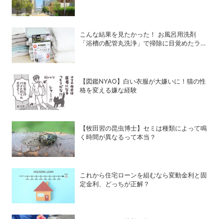
こんな結果を見たかった！ お風呂用洗剤
「浴槽の配管丸洗浄」で掃除に目覚めたライ
ターが「寝具、タオル、衣類のデトックス丸
洗浄」で再び驚愕！
【図鑑NYAO】白い衣服が大嫌いに！猫の性
格を変える嫌な経験
【牧田習の昆虫博士】セミは種類によって鳴
く時間が異なるって本当？
これから住宅ローンを組むなら変動金利と固
定金利、どっちが正解？