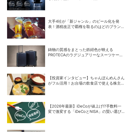
ウォータードリッパー」を発売
大手4社が「新ジャンル」のビール化を発
表！酒税改正で覇権を取るのはどのブランド
か？
鋳物の質感をまとった鉄紺色が映える
PROTECAのラグジュアリーなスーツケース
「INRYU LTD2」
【投資家インタビュー】ちゃんぽんめんさん
がフル活用！お台場の飲食店で使える株主優
待銘柄まとめ
【2026年最新】iDeCoが値上げ!?手数料一
変で激変する「iDeCoとNISA」の賢い選び
方と最終結論