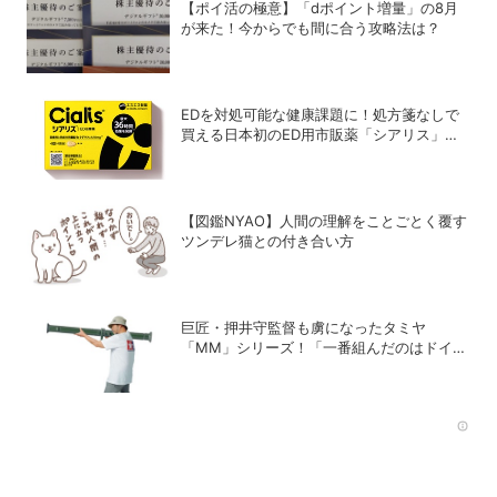
【ポイ活の極意】「dポイント増量」の8月
が来た！今からでも間に合う攻略法は？
EDを対処可能な健康課題に！処方箋なしで
買える日本初のED用市販薬「シアリス」が
登場
【図鑑NYAO】人間の理解をことごとく覆す
ツンデレ猫との付き合い方
巨匠・押井守監督も虜になったタミヤ
「MM」シリーズ！「一番組んだのはドイツ
軍の『IV号戦車』」と思い出をDIME最新号
で語る
Rec