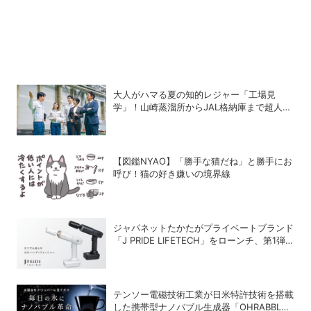
大人がハマる夏の知的レジャー「工場見
学」！山崎蒸溜所からJAL格納庫まで超人気
施設の〝予約の取り方〟ガイド
【図鑑NYAO】「勝手な猫だね」と勝手にお
呼び！猫の好き嫌いの境界線
ジャパネットたかたがプライベートブランド
「J PRIDE LIFETECH」をローンチ、第1弾
は水道・電源不要の充電式高圧洗浄機
テンソー電磁技術工業が日米特許技術を搭載
した携帯型ナノバブル生成器「OHRABBLE