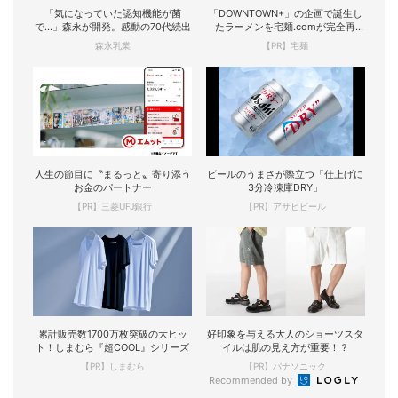
「気になっていた認知機能が菌
「DOWNTOWN+」の企画で誕生し
で…」森永が開発。感動の70代続出
たラーメンを宅麺.comが完全再
現！
森永乳業
【PR】宅麺
人生の節目に〝まるっと〟寄り添う
ビールのうまさが際立つ「仕上げに
お金のパートナー
3分冷凍庫DRY」
【PR】三菱UFJ銀行
【PR】アサヒビール
累計販売数1700万枚突破の大ヒッ
好印象を与える大人のショーツスタ
ト！しまむら『超COOL』シリーズ
イルは肌の見え方が重要！？
【PR】しまむら
【PR】パナソニック
Recommended by