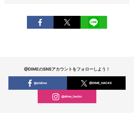
@DIMEのSNSアカウントをフォローしよう！
@atdime
@DIME_HACKS
@dime_hacks