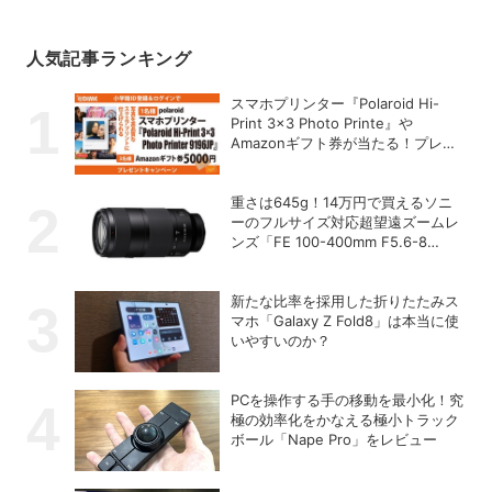
人気記事ランキング
スマホプリンター『Polaroid Hi-
Print 3×3 Photo Printe』や
Amazonギフト券が当たる！プレゼ
ントキャンペーンがスタート【8月
26日締切】
重さは645g！14万円で買えるソニ
ーのフルサイズ対応超望遠ズームレ
ンズ「FE 100-400mm F5.6-8
OSS」
新たな比率を採用した折りたたみス
マホ「Galaxy Z Fold8」は本当に使
いやすいのか？
PCを操作する手の移動を最小化！究
極の効率化をかなえる極小トラック
ボール「Nape Pro」をレビュー