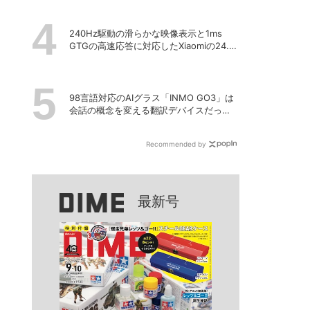
240Hz駆動の滑らかな映像表示と1ms
GTGの高速応答に対応したXiaomiの24.5
型ゲーミングモニター「G25i 2026」
98言語対応のAIグラス「INMO GO3」は
会話の概念を変える翻訳デバイスだっ
た！
Recommended by
最新号