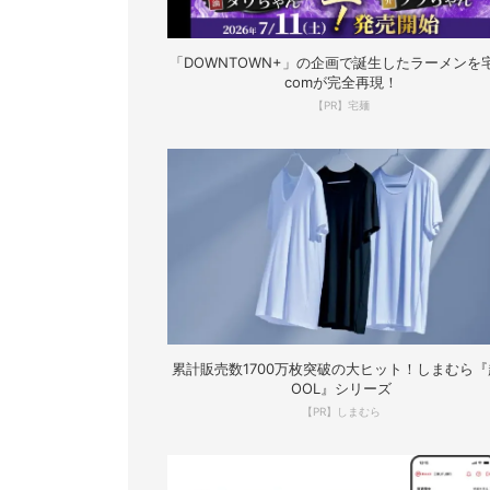
「DOWNTOWN+」の企画で誕生したラーメンを宅
comが完全再現！
【PR】宅麺
累計販売数1700万枚突破の大ヒット！しまむら『
OOL』シリーズ
【PR】しまむら