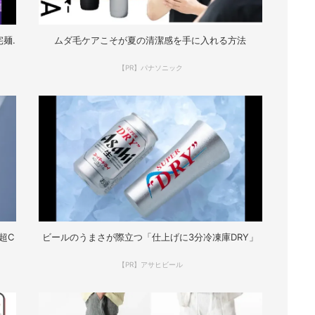
麺.
ムダ毛ケアこそが夏の清潔感を手に入れる方法
【PR】パナソニック
超C
ビールのうまさが際立つ「仕上げに3分冷凍庫DRY」
【PR】アサヒビール