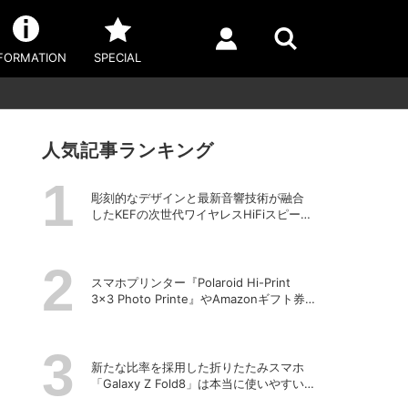
FORMATION
SPECIAL
人気記事ランキング
彫刻的なデザインと最新音響技術が融合
したKEFの次世代ワイヤレスHiFiスピーカ
ー「LS LUXE」
スマホプリンター『Polaroid Hi-Print
3×3 Photo Printe』やAmazonギフト券
が当たる！プレゼントキャンペーンがス
タート【8月26日締切】
新たな比率を採用した折りたたみスマホ
「Galaxy Z Fold8」は本当に使いやすい
のか？