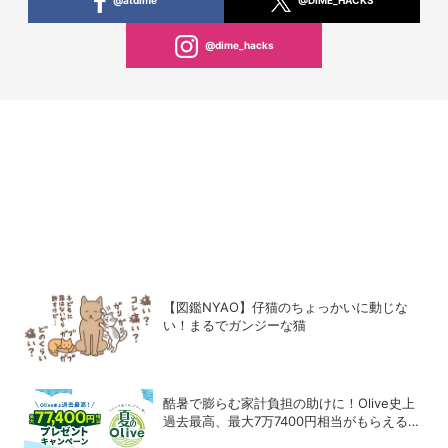
@dime_hacks
【図鑑NYAO】仔猫のちょっかいに動じな
い！まるでガンジーな猫
酷暑で膨らむ家計負担の助けに！Olive史上
過去最高、最大7万7400円相当がもらえる
「夏のOlive」キャンペーンを開催