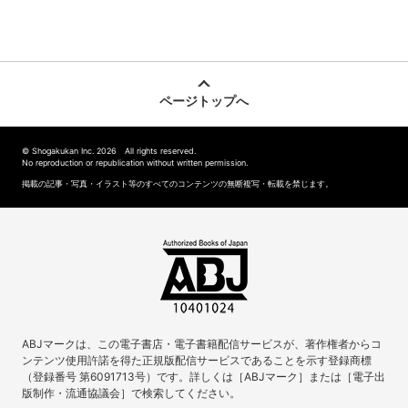
ページトップへ
© Shogakukan Inc. 2026 All rights reserved.
No reproduction or republication without written permission.
掲載の記事・写真・イラスト等のすべてのコンテンツの無断複写・転載を禁じます。
ABJマークは、この電子書店・電子書籍配信サービスが、著作権者からコ
ンテンツ使用許諾を得た正規版配信サービスであることを示す登録商標
（登録番号 第6091713号）です。詳しくは［ABJマーク］または［電子出
版制作・流通協議会］で検索してください。