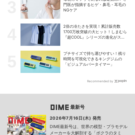
門医が指摘するヒゲ・鼻毛・耳毛の
NGケア
2倍の冷たさを実現！累計販売数
1700万枚突破の大ヒット！しまむら
『超COOL』シリーズの進化がスゴ
い！【PR】
プチサイズで持ち運びやすい！残り
時間を可視化できるキングジムの
「ビジュアルバータイマー」
Recommended by
最新号
2026年7月16日(木) 発売
DIME最新号は、世界の模型・プラモデル
メーカーを大解剖する「ボクラのタミ