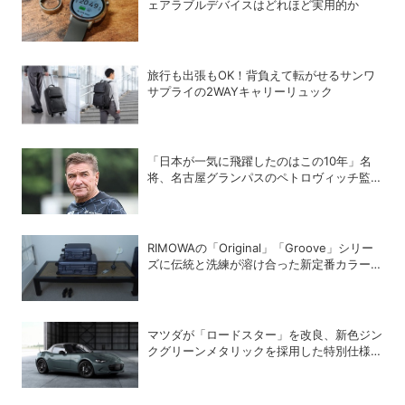
ェアラブルデバイスはどれほど実用的か
旅行も出張もOK！背負えて転がせるサンワ
サプライの2WAYキャリーリュック
「日本が一気に飛躍したのはこの10年」名
将、名古屋グランパスのペトロヴィッチ監督
が考える日本の進化と課題
RIMOWAの「Original」「Groove」シリー
ズに伝統と洗練が溶け合った新定番カラーの
「インクブルー」が登場
マツダが「ロードスター」を改良、新色ジン
クグリーンメタリックを採用した特別仕様車
PSを設定