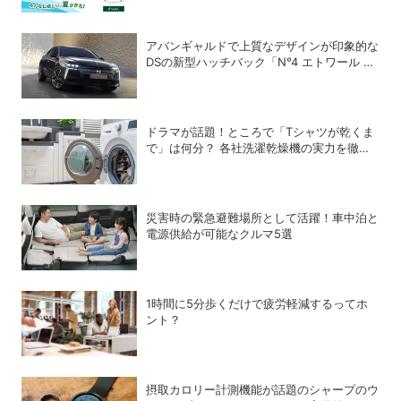
アバンギャルドで上質なデザインが印象的な
DSの新型ハッチバック「N°4 エトワール ハ
イブリッド」
ドラマが話題！ところで「Tシャツが乾くま
で」は何分？ 各社洗濯乾燥機の実力を徹底
比較してみた
災害時の緊急避難場所として活躍！車中泊と
電源供給が可能なクルマ5選
1時間に5分歩くだけで疲労軽減するってホ
ント？
摂取カロリー計測機能が話題のシャープのウ