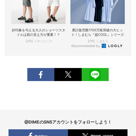
好印象を与える大人のショーツスタ
累計販売数1700万枚突破の大ヒッ
イルは肌の見え方が重要！？
ト！しまむら『超COOL』シリーズ
【PR】パナソニック
【PR】しまむら
Recommended by
@DIMEのSNSアカウントをフォローしよう！
@atdime
@DIME_HACKS