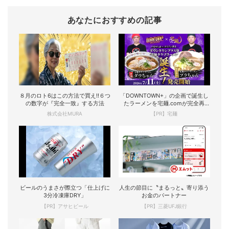
あなたにおすすめの記事
８月のロト6はこの方法で買え!!６つ
「DOWNTOWN+」の企画で誕生し
の数字が『完全一致』する方法
たラーメンを宅麺.comが完全再
現！
株式会社MURA
【PR】宅麺
ビールのうまさが際立つ「仕上げに
人生の節目に〝まるっと〟寄り添う
3分冷凍庫DRY」
お金のパートナー
【PR】アサヒビール
【PR】三菱UFJ銀行