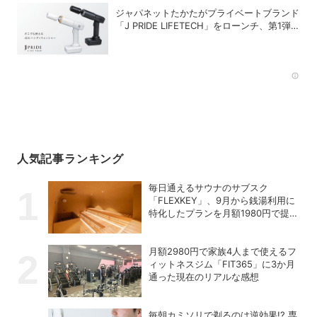
ジャパネットたかたがプライベートブランド
「J PRIDE LIFETECH」をローンチ、第1弾
は水道・電源不要の充電式高圧洗浄機
Rec
人気記事ランキング
毎日通えるサウナのサブスク
「FLEXKEY」、9月から銭湯利用に
特化したプランを月額1980円で提供
開始
月額2980円で家族4人まで使えるフ
ィットネスジム「FIT365」に3か月
通った現在のリアルな感想
毎朝カミソリで剃るのは逆効果!? 専