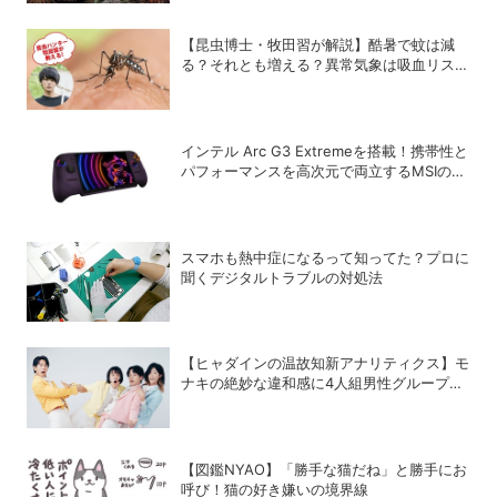
【昆虫博士・牧田習が解説】酷暑で蚊は減
る？それとも増える？異常気象は吸血リスク
をどう変えるのか
インテル Arc G3 Extremeを搭載！携帯性と
パフォーマンスを高次元で両立するMSIの8
型ポータブルゲーミングPC「Claw 8 EX AI+
CG3EM」
スマホも熱中症になるって知ってた？プロに
聞くデジタルトラブルの対処法
【ヒャダインの温故知新アナリティクス】モ
ナキの絶妙な違和感に4人組男性グループの
歴史を振り返る
【図鑑NYAO】「勝手な猫だね」と勝手にお
呼び！猫の好き嫌いの境界線