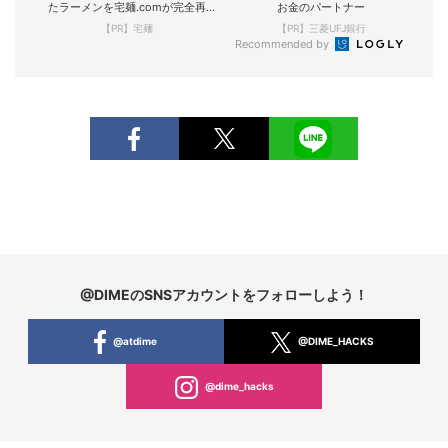
たラーメンを宅麺.comが完全再
お金のパートナー
現！
【PR】宅麺
【PR】三菱UFJ銀行
Recommended by
@DIMEのSNSアカウントをフォローしよう！
@atdime
@DIME_HACKS
@dime_hacks