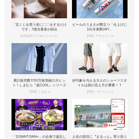
「宝くじを買う前に〇〇をするだけ
ビールのうまさが際立つ「仕上げに
です」7億当選者が続出
3分冷凍庫DRY」
合同会社デジタルファーム
【PR】アサヒビール
累計販売数1700万枚突破の大ヒッ
好印象を与える大人のショーツスタ
ト！しまむら『超COOL』シリーズ
イルは肌の見え方が重要！？
【PR】しまむら
【PR】パナソニック
「DOWNTOWN+」の企画で誕生し
人生の節目に〝まるっと〟寄り添う