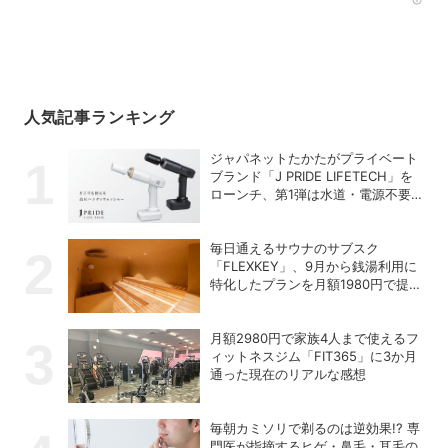
Rec
人気記事ランキング
ジャパネットたかたがプライベート
ブランド「J PRIDE LIFETECH」を
ローンチ、第1弾は水道・電源不要
の充電式高圧洗浄機
毎日通えるサウナのサブスク
「FLEXKEY」、9月から銭湯利用に
特化したプランを月額1980円で提供
開始
月額2980円で家族4人まで使えるフ
ィットネスジム「FIT365」に3か月
通った現在のリアルな感想
毎朝カミソリで剃るのは逆効果!? 専
門医が指摘するヒゲ・鼻毛・耳毛の