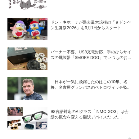
ドン・キホーテが過去最大規模の「＃ドンペ
ン生誕祭2026」を9月1日からスタート
バーナー不要、USB充電対応、手のひらサイ
ズの燻製器「SMOKE DOG」でいつものお
つまみが劇的に美味しくなった！
「日本が一気に飛躍したのはこの10年」名
将、名古屋グランパスのペトロヴィッチ監督
が考える日本の進化と課題
98言語対応のAIグラス「INMO GO3」は会
話の概念を変える翻訳デバイスだった！