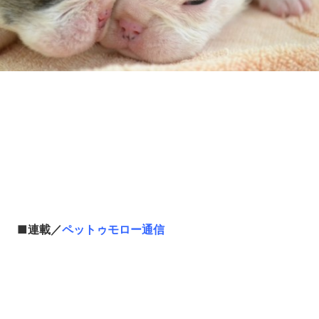
Loaded
:
10.83%
/
Unmute
■連載／
ペットゥモロー通信