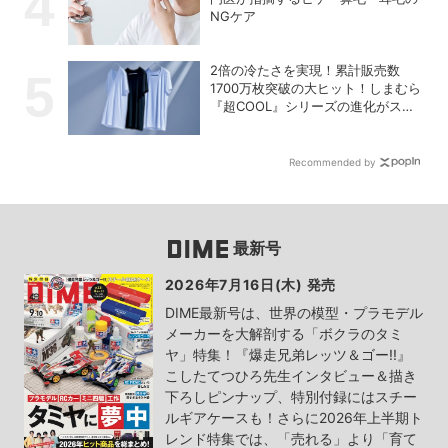
NGケア
2倍の冷たさを実現！累計販売数
1700万枚突破の大ヒット！しまむら
『超COOL』シリーズの進化がスゴ
い！【PR】
Recommended by
最新号
2026年7月16日(木) 発売
DIME最新号は、世界の模型・プラモデル
メーカーを大解剖する「ボクラのタミ
ヤ」特集！『爆走兄弟レッツ＆ゴー!!』
こしたてつひろ先生インタビュー＆描き
下ろしピンナップ、特別付録にはスチー
ルギアケースも！さらに2026年上半期ト
レンド特集では、「売れる」より「育て