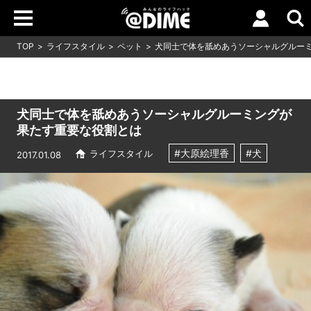
TOP
ライフスタイル
ペット
犬同士で体を舐めあうソーシャルグルー
犬同士で体を舐めあうソーシャルグルーミングが
果たす重要な役割とは
#大原絵理香
#犬
ライフスタイル
2017.01.08