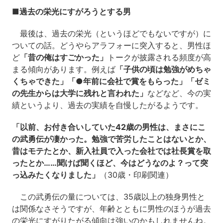
■過去の栄光にすがろうとする男
最後は、過去の栄光（というほどでもないですが）に
ついての話。どうやらアラフォーに突入すると、男性ほ
ど
「昔の俺はすごかった」
トークが披露される頻度が高
まる傾向があります。例えば
「子供の頃は勉強がめちゃ
くちゃできた」「●年前に会社で賞をもらった」「ゼミ
の先生からは大学に残れと言われた」
などなど、今の実
績というより、過去の実績を自慢したがるようです。
「以前、お付き合いしていた42歳の男性は、まさにこ
の武勇伝が凄かった。勉強で苦労したことはないとか、
昔はモテたとか、新入社員で入った会社では社長賞を取
ったとか……聞けば聞くほど、今はどうなのよ？って突
っ込みたくなりました」
（30歳・印刷関連）
この武勇伝の量については、35歳以上の独身男性と
は関係なさそうですが、年齢とともに男性のほうが過去
の栄光にすがりたがる傾向は強いのかもしれませんね。