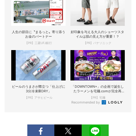
人生の節目に〝まるっと〟寄り添う
好印象を与える大人のショーツスタ
お金のパートナー
イルは肌の見え方が重要！？
【PR】三菱UFJ銀行
【PR】パナソニック
ビールのうまさが際立つ「仕上げに
「DOWNTOWN+」の企画で誕生し
3分冷凍庫DRY」
たラーメンを宅麺.comが完全再
現！
【PR】アサヒビール
【PR】宅麺
Recommended by