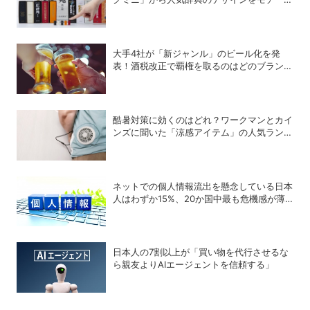
にした新作が登場
大手4社が「新ジャンル」のビール化を発
表！酒税改正で覇権を取るのはどのブランド
か？
酷暑対策に効くのはどれ？ワークマンとカイ
ンズに聞いた「涼感アイテム」の人気ランキ
ング
ネットでの個人情報流出を懸念している日本
人はわずか15%、20か国中最も危機感が薄
いことが判明
日本人の7割以上が「買い物を代行させるな
ら親友よりAIエージェントを信頼する」