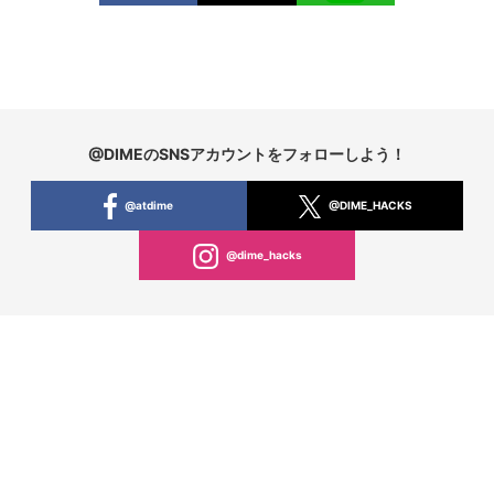
@DIMEのSNSアカウントをフォローしよう！
@atdime
@DIME_HACKS
@dime_hacks