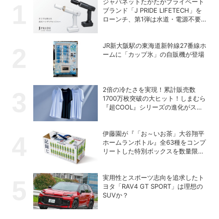
ジャパネットたかたがプライベート
ブランド「J PRIDE LIFETECH」を
ローンチ、第1弾は水道・電源不要
の充電式高圧洗浄機
JR新大阪駅の東海道新幹線27番線ホ
ームに「カップ氷」の自販機が登場
2倍の冷たさを実現！累計販売数
1700万枚突破の大ヒット！しまむら
『超COOL』シリーズの進化がスゴ
い！【PR】
伊藤園が『「お～いお茶」大谷翔平
ホームランボトル』全63種をコンプ
リートした特別ボックスを数量限定
で販売
実用性とスポーツ志向を追求したト
ヨタ「RAV4 GT SPORT」は理想の
SUVか？