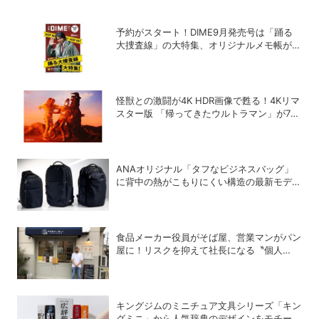
予約がスタート！DIME9月発売号は「踊る
大捜査線」の大特集、オリジナルメモ帳が特
別付録に!!
怪獣との激闘が4K HDR画像で甦る！4Kリマ
スター版 「帰ってきたウルトラマン」が7月
31日よりNHK BSプレミアム4Kで放送開始
ANAオリジナル「タフなビジネスバッグ」
に背中の熱がこもりにくい構造の最新モデル
が登場
食品メーカー役員がそば屋、営業マンがパン
屋に！リスクを抑えて社長になる〝個人
M&A〟成功の秘策
キングジムのミニチュア文具シリーズ「キン
グミニ」から人気辞典のデザインをモチーフ