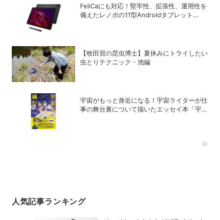
FeliCaにも対応！堅牢性、拡張性、運用性を
備えたレノボの11型Androidタブレット
「ThinkTab X11 Gen 1」
【牧田習の昆虫博士】夏休みにトライしたい
虫とりテクニック・池編
宇宙がもっと身近になる！宇宙ライターが仕
事の舞台裏について描いたエッセイ本「宇宙
を編む」
Rec
人気記事ランキング