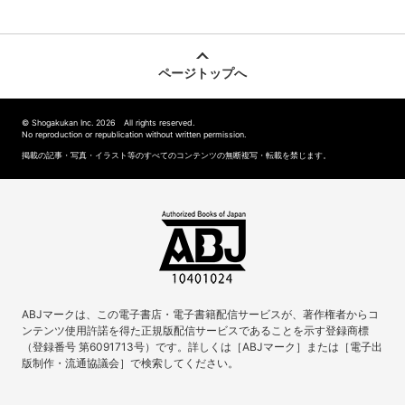
ページトップへ
© Shogakukan Inc. 2026 All rights reserved.
No reproduction or republication without written permission.
掲載の記事・写真・イラスト等のすべてのコンテンツの無断複写・転載を禁じます。
ABJマークは、この電子書店・電子書籍配信サービスが、著作権者からコ
ンテンツ使用許諾を得た正規版配信サービスであることを示す登録商標
（登録番号 第6091713号）です。詳しくは［ABJマーク］または［電子出
版制作・流通協議会］で検索してください。