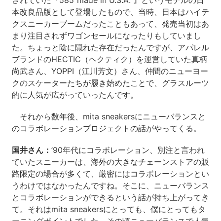
されていた『585“made in U.S.A.”』というモデルの日
本改良品版として登場したもので、当時、日本はハイテ
クスニーカーブームだったこともあって、発売当初はあ
まり注目されずワゴンセールになったりもしていまし
た。ちょっと陰に隠れた存在だったんですが、アパレル
ブランドのHECTIC（ヘクティク）を運営していた真柄
尚武さん、YOPPI（江川芳文）さん、仲間のニューヨー
クのスケーターたちが履き始めたことで、グラスルーツ
的に人気が広がっていったんです。
それから数年後、mita sneakersにニューバランスと
のコラボレーションプロジェクトの話がやってくる。
国井さん：
’90年代にコラボレーション、別注と言われ
ていたスニーカーは、海外の大きなチェーンストアの販
路限定の場合が多くて、厳密にはコラボレーションとい
うわけではなかったんですね。そこに、ニューバランス
とコラボレーションができるという話が持ち上がってき
て。それはmita sneakersにとっても、僕にとってもタ