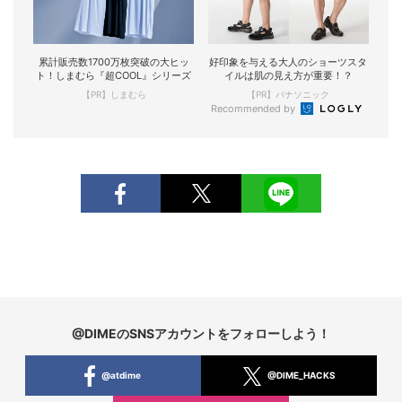
累計販売数1700万枚突破の大ヒッ
好印象を与える大人のショーツスタ
ト！しまむら『超COOL』シリーズ
イルは肌の見え方が重要！？
【PR】しまむら
【PR】パナソニック
Recommended by
@DIMEのSNSアカウントをフォローしよう！
@atdime
@DIME_HACKS