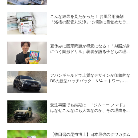
こんな結果を見たかった！ お風呂用洗剤
「浴槽の配管丸洗浄」で掃除に目覚めたライ
ターが「寝具、タオル、衣類のデトックス丸
洗浄」で再び驚愕！
夏休みに図形問題が得意になる！「AI脳が身
につく図形ドリル」著者が語る子どもの理数
センスを鍛える方法
アバンギャルドで上質なデザインが印象的な
DSの新型ハッチバック「N°4 エトワール ハ
イブリッド」
受注再開でも納期は…「ジムニー ノマド」
はなぜこんなにも人気なのか、その理由を徹
底解説
【牧田習の昆虫博士】日本最強のクワガタム