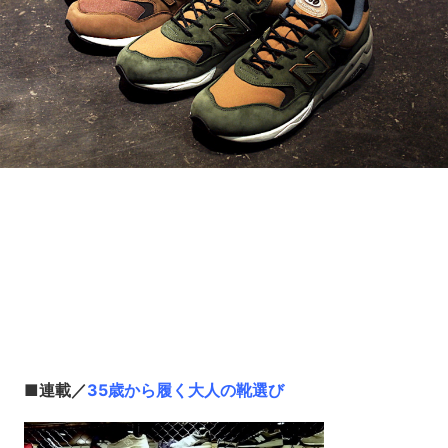
Loaded
:
8.64%
/
Unmute
■連載／
35歳から履く大人の靴選び