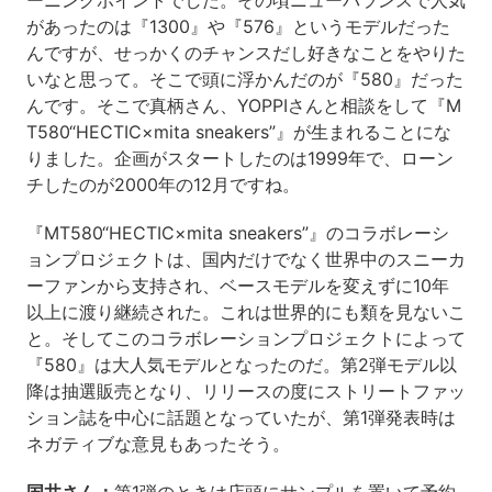
ーニングポイントでした。その頃ニューバランスで人気
があったのは『1300』や『576』というモデルだった
んですが、せっかくのチャンスだし好きなことをやりた
いなと思って。そこで頭に浮かんだのが『580』だった
んです。そこで真柄さん、
YOPPI
さんと相談をして『M
T580“HECTIC×mita sneakers”』が生まれることにな
りました。企画がスタートしたのは1999年で、ローン
チしたのが2000年の12月ですね。
『MT580“HECTIC×mita sneakers”』のコラボレーシ
ョンプロジェクトは、国内だけでなく世界中のスニーカ
ーファンから支持され、ベースモデルを変えずに10年
以上に渡り継続された。これは世界的にも類を見ないこ
と。そしてこのコラボレーションプロジェクトによって
『580』は大人気モデルとなったのだ。第2弾モデル以
降は抽選販売となり、リリースの度にストリートファッ
ション誌を中心に話題となっていたが、第1弾発表時は
ネガティブな意見もあったそう。