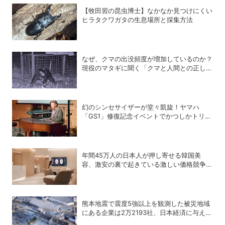
【牧田習の昆虫博士】なかなか見つけにくい
ヒラタクワガタの生息場所と採集方法
なぜ、クマの出没頻度が増加しているのか？
現役のマタギに聞く「クマと人間との正しい
付き合い方」
幻のシンセサイザーが堂々凱旋！ヤマハ
「GS1」修復記念イベントでかつしかトリオ
の向谷実さんが胸熱トーク
年間45万人の日本人が押し寄せる韓国美
容、激安の裏で起きている激しい価格競争の
実態
熊本地震で震度5強以上を観測した被災地域
にある企業は2万2193社、日本経済に与える
影響は？