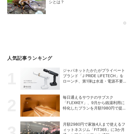
シとは？
Rec
人気記事ランキング
ジャパネットたかたがプライベート
ブランド「J PRIDE LIFETECH」を
ローンチ、第1弾は水道・電源不要
の充電式高圧洗浄機
毎日通えるサウナのサブスク
「FLEXKEY」、9月から銭湯利用に
特化したプランを月額1980円で提供
開始
月額2980円で家族4人まで使えるフ
ィットネスジム「FIT365」に3か月