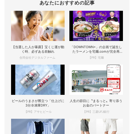
あなたにおすすめの記事
【当選した人が暴露】宝くじ運が動
「DOWNTOWN+」の企画で誕生し
く時、必ずある前触れ
たラーメンを宅麺.comが完全再
現！
合同会社デジタルファーム
【PR】宅麺
ビールのうまさが際立つ「仕上げに
人生の節目に〝まるっと〟寄り添う
3分冷凍庫DRY」
お金のパートナー
【PR】アサヒビール
【PR】三菱UFJ銀行