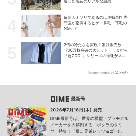
通った現在のリアルな感想
毎朝カミソリで剃るのは逆効果!? 専
門医が指摘するヒゲ・鼻毛・耳毛の
NGケア
2倍の冷たさを実現！累計販売数
1700万枚突破の大ヒット！しまむら
『超COOL』シリーズの進化がスゴ
い！【PR】
Recommended by
最新号
2026年7月16日(木) 発売
DIME最新号は、世界の模型・プラモデル
メーカーを大解剖する「ボクラのタミ
ヤ」特集！『爆走兄弟レッツ＆ゴー!!』