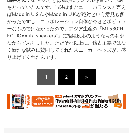
国井さん：
第1弾のときは店頭にサンプルを置いて予約
をとっていたんです。当時はまだニューバランスと言え
ばMade in U.S.A.やMade in U.K.が絶対という意見も多
かったですし、コラボレーション自体が今ほどポピュラ
ーなものではなかったので、アジア生産の『MT580“H
ECTIC×mita sneakers”』に拒絶反応のようなものも少
なからずありました。ただそれ以上に、懐古主義ではな
く新たな試みに賛同してくれたスニーカーヘッズが、盛
り上げてくれたんです。
1
2
>