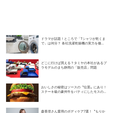
ドラマが話題！ところで「Tシャツが乾くま
で」は何分？ 各社洗濯乾燥機の実力を徹底
比較してみた
どこに行けば買える？タミヤの本社があるプ
ラモデルのまち静岡の「販売店」問題
おいしさの秘密はソースの〝位置〟にあり！
ステーキ級の豪州牛をパティにしたモスの
「ブラックアンガスバーガー」は今すぐ食べ
るべし!!
森香澄さん愛用のボディケア7選！〝もりか