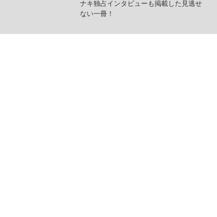
ナキ独占インタビューも掲載した見逃せ
ない一冊！