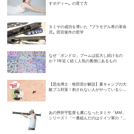
すボディー〟の育て方
タミヤの成功を導いた〝プラモデル界の革命
児〟田宮俊作の哲学
なぜ「ボンドロ」ブームは拡大し続けるの
か？1年近く続く人気の裏側にあるもの
【昆虫博士・牧田習が解説】夏キャンプの大
敵ブユ対策！刺されない人がやっているシン
プル習慣
あの押井守監督も虜になったタミヤ「MM」
シリーズ！「一番組んだのはドイツ軍の『IV
号戦車』」と思い出を語る