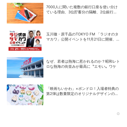
7000人に聞いた複数の銀行口座を使い分け
ている理由、3位貯蓄分の隔離、2位銀行メ
リットの使い分け、1位は？
玉川徹・原千晶のTOKYO FM 「ラジオのタ
マカワ」公開イベントを11月21日に開催、ゲ
ストは赤江珠緒
なぜ、若者は熱海に惹かれるのか？昭和レト
ロな熱海の街並みが最高に〝エモい〟ワケ
「映画ちいかわ」×ボンドロ！入場者特典の
第2弾は数量限定のオリジナルデザインのボ
ンドロに
Rec