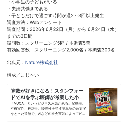
・小学生の子どもがいる
・夫婦共働きである
・子どもだけで過ごす時間が週2～3回以上発生
調査方法：Webアンケート
調査期間：2026年6月22日（月）から 6月24日（水）
までの3日間
設問数：スクリーニング5問 / 本調査5問
有効回答数：スクリーニング2,000名 / 本調査300名
出典元：
Nature株式会社
構成／こじへい
算数が好きになる！スタンフォー
ドでAIを学ぶ医師が考案した小学
生向けの暗算ドリルが人気
「VUCA」というビジネス用語がある。変動性、
不確実性、複雑性、曖昧性を指す英単語の頭文字
をとった造語で、AIなどの社会実装によってビジ
ネス環境が大きく変化して…