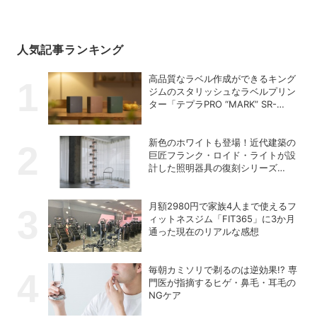
人気記事ランキング
高品質なラベル作成ができるキング
ジムのスタリッシュなラベルプリン
ター「テプラPRO “MARK” SR-
MK2」
新色のホワイトも登場！近代建築の
巨匠フランク・ロイド・ライトが設
計した照明器具の復刻シリーズ
「TALIESIN」
月額2980円で家族4人まで使えるフ
ィットネスジム「FIT365」に3か月
通った現在のリアルな感想
毎朝カミソリで剃るのは逆効果!? 専
門医が指摘するヒゲ・鼻毛・耳毛の
NGケア