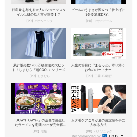
好印象を与える大人のショーツスタ
ビールのうまさが際立つ「仕上げに
イルは肌の見え方が重要！？
3分冷凍庫DRY」
【PR】パナソニック
【PR】アサヒビール
累計販売数1700万枚突破の大ヒッ
人生の節目に〝まるっと〟寄り添う
ト！しまむら『超COOL』シリーズ
お金のパートナー
【PR】しまむら
【PR】三菱UFJ銀行
「DOWNTOWN+」の企画で誕生し
ムダ毛ケアこそが夏の清潔感を手に
たラーメンを宅麺.comが完全再
入れる方法
現！
【PR】宅麺
【PR】パナソニック
Recommended by