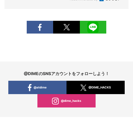
@DIMEのSNSアカウントをフォローしよう！
@atdime
@DIME_HACKS
@dime_hacks