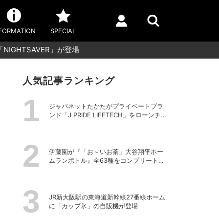
FORMATION
SPECIAL
IGHTSAVER」が登場
人気記事ランキング
ジャパネットたかたがプライベートブラ
ンド「J PRIDE LIFETECH」をローンチ、
第1弾は水道・電源不要の充電式高圧洗浄
機
伊藤園が『「お～いお茶」大谷翔平ホー
ムランボトル』全63種をコンプリートし
た特別ボックスを数量限定で販売
JR新大阪駅の東海道新幹線27番線ホーム
に「カップ氷」の自販機が登場