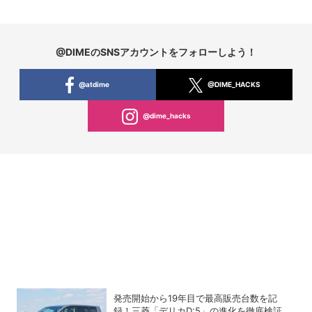
@DIMEのSNSアカウントをフォローしよう！
@atdime
@DIME_HACKS
@dime_hacks
発売開始から19年目で最高販売台数を記
録！三菱「デリカD:5」の進化を徹底検証