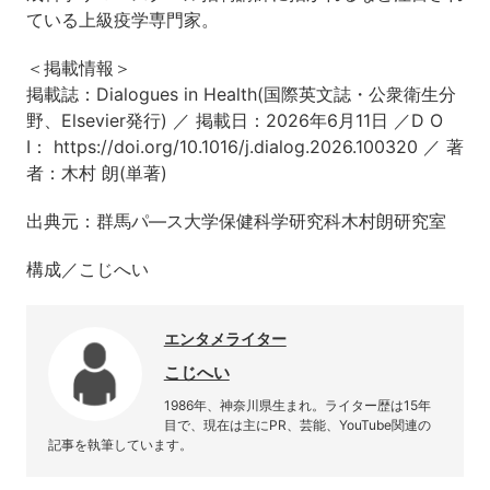
ている上級疫学専門家。
＜掲載情報＞
掲載誌：Dialogues in Health(国際英文誌・公衆衛生分
野、Elsevier発行) ／ 掲載日：2026年6月11日 ／D O
I： https://doi.org/10.1016/j.dialog.2026.100320 ／ 著
者：木村 朗(単著)
出典元：群馬パ―ス大学保健科学研究科木村朗研究室
構成／こじへい
エンタメライター
こじへい
1986年、神奈川県生まれ。ライター歴は15年
目で、現在は主にPR、芸能、YouTube関連の
記事を執筆しています。