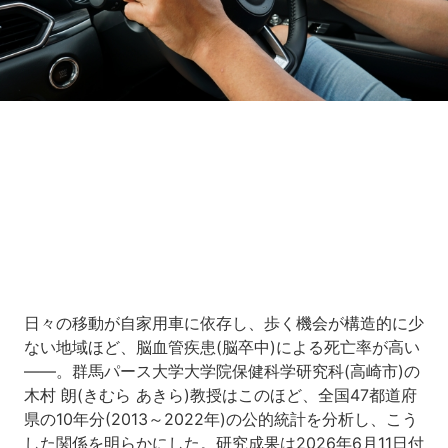
Loaded
:
5.45%
/
Unmute
日々の移動が自家用車に依存し、歩く機会が構造的に少
ない地域ほど、脳血管疾患(脳卒中)による死亡率が高い
――。群馬パース大学大学院保健科学研究科(高崎市)の
木村 朗(きむら あきら)教授はこのほど、全国47都道府
県の10年分(2013～2022年)の公的統計を分析し、こう
した関係を明らかにした。研究成果は2026年6月11日付