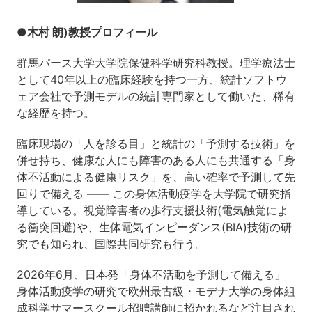
●木村 朗)教授プロフィール
群馬パース大学大学院保健科学研究科教授。理学療法士
として40年以上の臨床経験を持つ一方、統計ソフトウ
ェア会社で予測モデルの統計専門家として働いた、稀有
な経歴を持つ。
臨床現場の「人を診る目」と統計の「予測する技術」を
併せ持ち、健康な人にも障害のある人にも共通する「身
体不活動による健康リスク」を、高い確率で予測して先
回りで備える ―― この身体活動疫学を大学院で研究指
導している。視覚障害者の歩行支援技術(電気触覚によ
る衝突回避)や、生体電気インピーダンス(BIA)技術の研
究でも知られ、国際共同研究も行う。
2026年6月、日本発「身体不活動を予測して備える」
身体活動疫学の研究で欧州最古級・モデナ大学の身体組
成科学サマースクール招聘講師に招かれるなど注目され