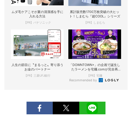
ムダ毛ケアこそが夏の清潔感を手に
累計販売数1700万枚突破の大ヒッ
入れる方法
ト！しまむら『超COOL』シリーズ
【PR】パナソニック
【PR】しまむら
人生の節目に〝まるっと〟寄り添う
「DOWNTOWN+」の企画で誕生し
お金のパートナー
たラーメンを宅麺.comが完全再
現！
【PR】三菱UFJ銀行
【PR】宅麺
Recommended by