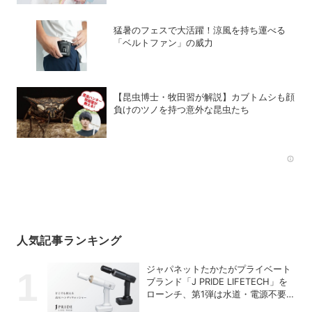
猛暑のフェスで大活躍！涼風を持ち運べる
「ベルトファン」の威力
【昆虫博士・牧田習が解説】カブトムシも顔
負けのツノを持つ意外な昆虫たち
Rec
人気記事ランキング
ジャパネットたかたがプライベート
ブランド「J PRIDE LIFETECH」を
ローンチ、第1弾は水道・電源不要
の充電式高圧洗浄機