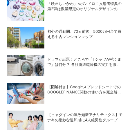
「映画ちいかわ」×ボンドロ！入場者特典の
第2弾は数量限定のオリジナルデザインのボ
ンドロに
都心の通勤圏、70㎡前後、5000万円台で買
える中古マンションマップ
ドラマが話題！ところで「Tシャツが乾くま
で」は何分？ 各社洗濯乾燥機の実力を徹底
比較してみた
【図解付き】Googleスプレッドシートでの
GOOGLEFINANCE関数の使い方を完全解
説！株価や為替レートを自動取得する方法
【ヒャダインの温故知新アナリティクス】モ
ナキの絶妙な違和感に4人組男性グループの
歴史を振り返る