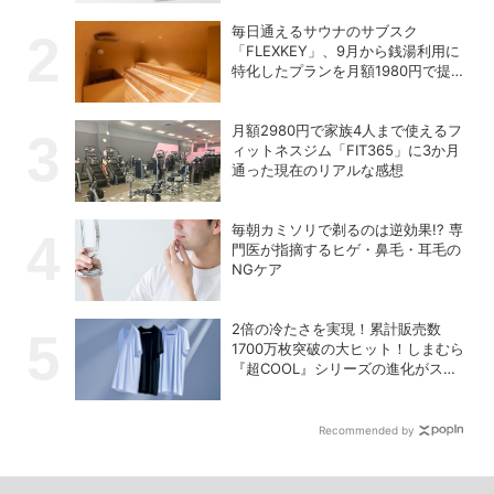
毎日通えるサウナのサブスク
「FLEXKEY」、9月から銭湯利用に
特化したプランを月額1980円で提供
開始
月額2980円で家族4人まで使えるフ
ィットネスジム「FIT365」に3か月
通った現在のリアルな感想
毎朝カミソリで剃るのは逆効果!? 専
門医が指摘するヒゲ・鼻毛・耳毛の
NGケア
2倍の冷たさを実現！累計販売数
1700万枚突破の大ヒット！しまむら
『超COOL』シリーズの進化がスゴ
い！【PR】
Recommended by