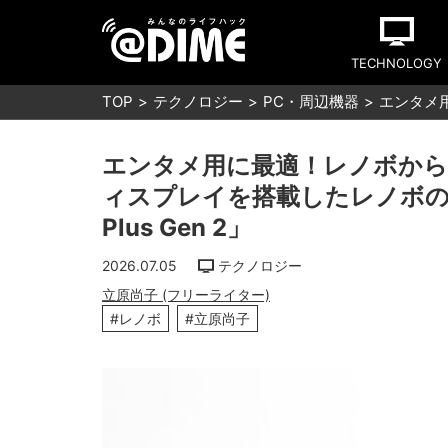
TECHNOLOGY
TOP
テクノロジー
PC・周辺機器
エンタメ用
エンタメ用に最適！レノボから9
ィスプレイを搭載したレノボのAnd
Plus Gen 2」
2026.07.05
テクノロジー
立原尚子 (フリーライター)
#レノボ
#立原尚子