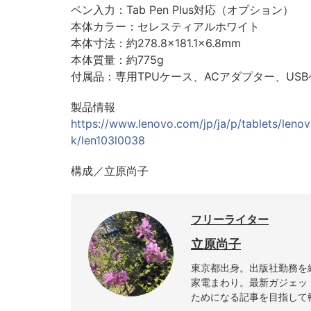
ペン入力：Tab Pen Plus対応（オプション）
本体カラー：セレスティアルホワイト
本体寸法：約278.8×181.1×6.8mm
本体質量：約775g
付属品：専用TPUケース、ACアダプター、U
製品情報
https://www.lenovo.com/jp/ja/p/tablets/leno
k/len103l0038
構成／立原尚子
フリーライター
立原尚子
東京都出身。出版社勤務を
家電まわり。最新ガジェッ
ためになる記事を目指して