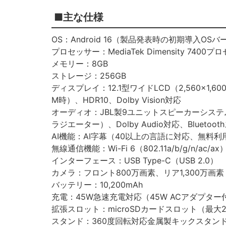
■主な仕様
OS：Android 16（製品発表時の初期導入
プロセッサー：MediaTek Dimensity 7400
メモリー：8GB
ストレージ：256GB
ディスプレイ：12.1型ワイドLCD（2,560×1,6
M時）、HDR10、Dolby Vision対応
オーディオ：JBL製9ユニットスピーカーシス
ラジエーター）、Dolby Audio対応、Blueto
AI機能：AI字幕（40以上の言語に対応、無料利
無線通信機能：Wi-Fi 6（802.11a/b/g/n/ac/ax）、
インターフェース：USB Type-C（USB 2.0）
カメラ：フロント800万画素、リア1,300万画素
バッテリー：10,200mAh
充電：45W急速充電対応（45W ACアダプター
拡張スロット：microSDカードスロット（最大2
スタンド：360度回転対応金属製キックスタン