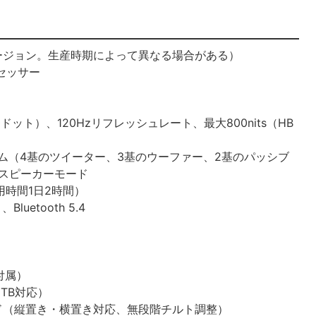
OSバージョン。生産時期によって異なる場合がある）
プロセッサー
00ドット）、120Hzリフレッシュレート、最大800nits（HB
テム（4基のツイーター、3基のウーファー、2基のパッシブ
othスピーカーモード
用時間1日2時間）
Bluetooth 5.4
付属）
TB対応）
ド（縦置き・横置き対応、無段階チルト調整）