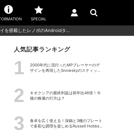
FORMATION
SPECIAL
イを搭載したレノボのAndroidタ…
人気記事ランキング
2000年代に流行ったMPプレーヤーのデ
ザインを再現したSnowskyのスティック
型ポータブルオーディオプレーヤー
「ECHO NANO」
キオクシアの最終利益は前年比46倍！今
後の株価の行方は？
食卓を広く使える！深鍋と3種のプレート
で多彩な調理を楽しめるRussell Hobbsの
「キュービックホットプレート」