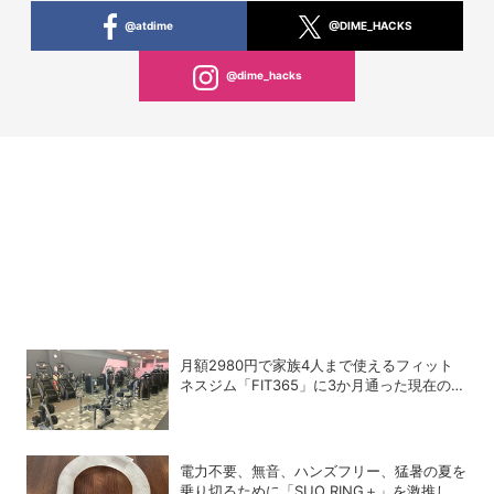
@atdime
@DIME_HACKS
@dime_hacks
月額2980円で家族4人まで使えるフィット
ネスジム「FIT365」に3か月通った現在のリ
アルな感想
電力不要、無音、ハンズフリー、猛暑の夏を
乗り切るために「SUO RING＋」を激推しし