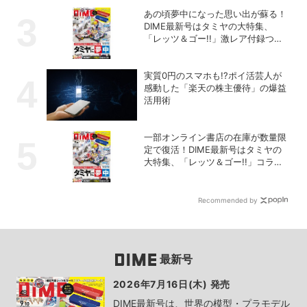
あの頃夢中になった思い出が蘇る！
DIME最新号はタミヤの大特集、
「レッツ＆ゴー!!」激レア付録つ
き！
実質0円のスマホも!?ポイ活芸人が
感動した「楽天の株主優待」の爆益
活用術
一部オンライン書店の在庫が数量限
定で復活！DIME最新号はタミヤの
大特集、「レッツ＆ゴー!!」コラボ
付録つき！
Recommended by
最新号
2026年7月16日(木) 発売
DIME最新号は、世界の模型・プラモデル