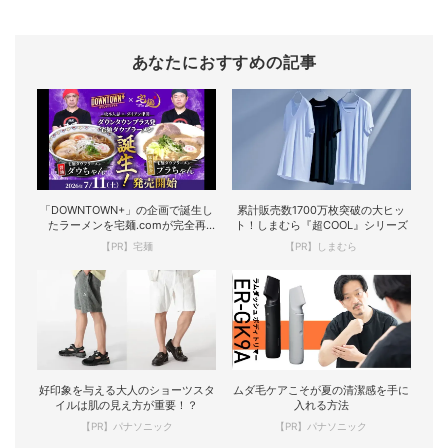
あなたにおすすめの記事
「DOWNTOWN+」の企画で誕生し
累計販売数1700万枚突破の大ヒッ
たラーメンを宅麺.comが完全再
ト！しまむら『超COOL』シリーズ
現！
【PR】宅麺
【PR】しまむら
好印象を与える大人のショーツスタ
ムダ毛ケアこそが夏の清潔感を手に
イルは肌の見え方が重要！？
入れる方法
【PR】パナソニック
【PR】パナソニック