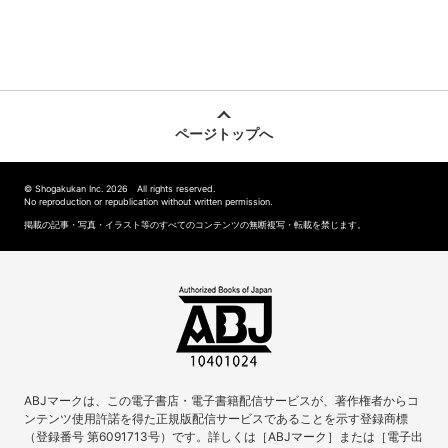
ページトップへ
© Shogakukan Inc. 2026 All rights reserved.
No reproduction or republication without written permission.
掲載の記事・写真・イラスト等のすべてのコンテンツの無断複写・転載を禁じます。
ABJマークは、この電子書店・電子書籍配信サービスが、著作権者からコ
ンテンツ使用許諾を得た正規版配信サービスであることを示す登録商標
（登録番号 第6091713号）です。詳しくは［ABJマーク］または［電子出