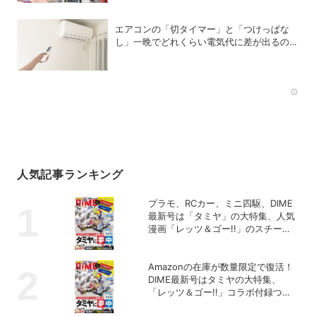
エアコンの「切タイマー」と「つけっぱな
し」一晩でどれくらい電気代に差が出るの
か？
Rec
人気記事ランキング
プラモ、RCカー、ミニ四駆、DIME
最新号は「タミヤ」の大特集、人気
漫画「レッツ＆ゴー!!」のスチール
ギアケース付き！
Amazonの在庫が数量限定で復活！
DIME最新号はタミヤの大特集、
「レッツ＆ゴー!!」コラボ付録つ
き！