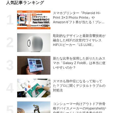
人気記事ランキング
スマホプリンター『Polaroid Hi-
Print 3×3 Photo Printe』や
Amazonギフト券が当たる！プレゼ
ントキャンペーンがスタート【8月
26日締切】
彫刻的なデザインと最新音響技術が
融合したKEFの次世代ワイヤレス
HiFiスピーカー「LS LUXE」
新たな比率を採用した折りたたみス
マホ「Galaxy Z Fold8」は本当に使
いやすいのか？
スマホも熱中症になるって知って
た？プロに聞くデジタルトラブルの
対処法
コンシューマー向けアウトドア外骨
格デバイスメーカーのHypershellが
自然でシームレスな近未来の歩行体