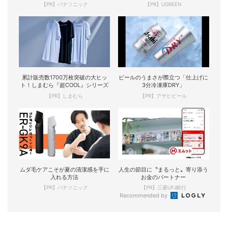
【PR】パナソニック
【PR】UGREEN
累計販売数1700万枚突破の大ヒッ
ビールのうまさが際立つ「仕上げに
ト！しまむら『超COOL』シリーズ
3分冷凍庫DRY」
【PR】しまむら
【PR】アサヒビール
ムダ毛ケアこそが夏の清潔感を手に
人生の節目に〝まるっと〟寄り添う
入れる方法
お金のパートナー
【PR】パナソニック
【PR】三菱UFJ銀行
Recommended by