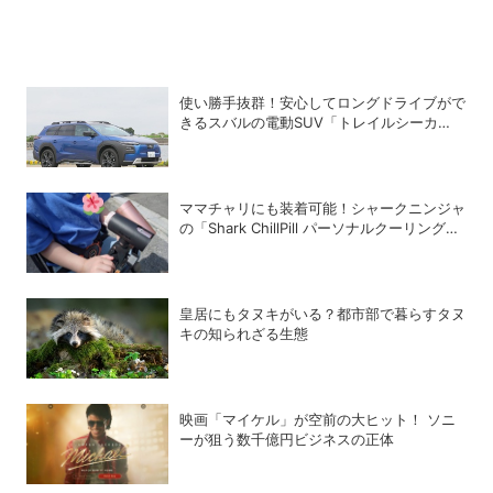
使い勝手抜群！安心してロングドライブがで
きるスバルの電動SUV「トレイルシーカ
ー」の魅力
ママチャリにも装着可能！シャークニンジャ
の「Shark ChillPill パーソナルクーリングフ
ァン」で酷暑対策
皇居にもタヌキがいる？都市部で暮らすタヌ
キの知られざる生態
映画「マイケル」が空前の大ヒット！ ソニ
ーが狙う数千億円ビジネスの正体