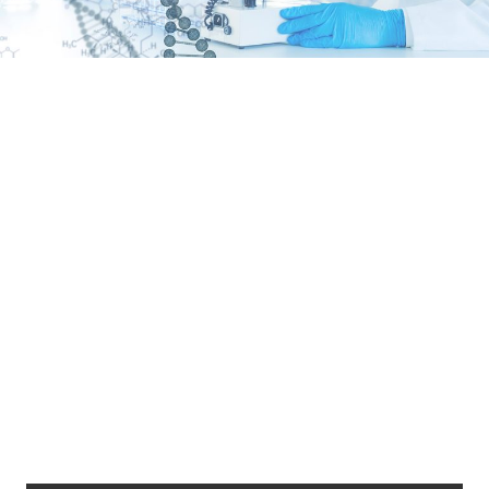
Loaded
:
7.00%
/
Unmute