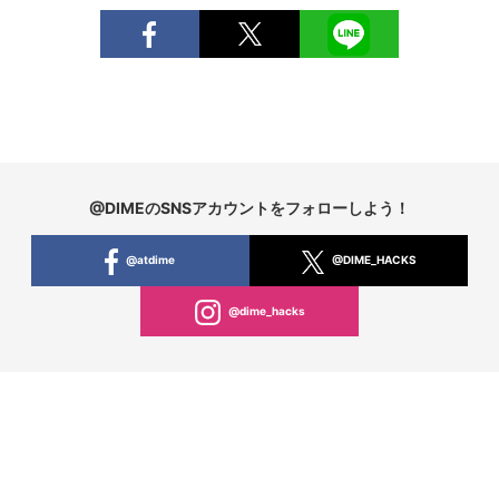
@DIMEのSNSアカウントをフォローしよう！
@atdime
@DIME_HACKS
@dime_hacks