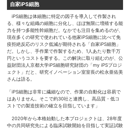
自家iPS細胞
iPS細胞は体細胞に特定の因子を導入して作製され
る、様々な組織の細胞に分化し、ほぼ無限に増殖する能
力を持つ多能性幹細胞だ。なかでも注目を集めるのが、
現在多くの研究で使われている他家iPS細胞に比べて免
疫拒絶反応のリスク低減が期待される「自家iPS細胞」
だ。しかし、手作業で作製するため、1人あたり数千万
円というコストを要する。この解決に取り組むのが、公
益財団法人京都大学iPS細胞研究財団の「my iPSプロジ
ェクト」だと、研究イノベーション室室長の松永亜佑美
さんは語る。
「iPS細胞は非常に繊細なので、作業の自動化は容易で
はありません。そこで約30社と連携し、高品質・低コ
ストでの製造技術の確立を目指しています」
2020年から本格始動した本プロジェクトは、28年度
中の共同研究先による臨床試験開始を目指して実証試験