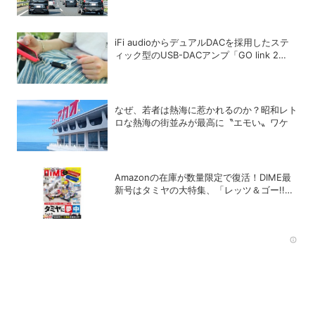
iFi audioからデュアルDACを採用したステ
ィック型のUSB-DACアンプ「GO link 2
Max」が登場
なぜ、若者は熱海に惹かれるのか？昭和レト
ロな熱海の街並みが最高に〝エモい〟ワケ
Amazonの在庫が数量限定で復活！DIME最
新号はタミヤの大特集、「レッツ＆ゴー!!」
コラボ付録つき！
Rec