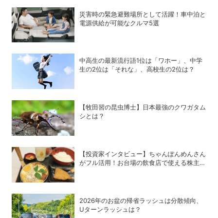
災害時の緊急避難場所として活躍！車中泊と
電源供給が可能なクルマ5選
中高生の最新流行語1位は「ワホー」、中学
生の2位は「それな」、高校生の2位は？
【牧田習の昆虫博士】日本最強のクワガタム
シとは？
【投資家インタビュー】ちゃんぽんめんさん
がフル活用！お台場の飲食店で使える株主優
待銘柄まとめ
2026年のお盆の帰省ラッシュは分散傾向、
Uターンラッシュは？