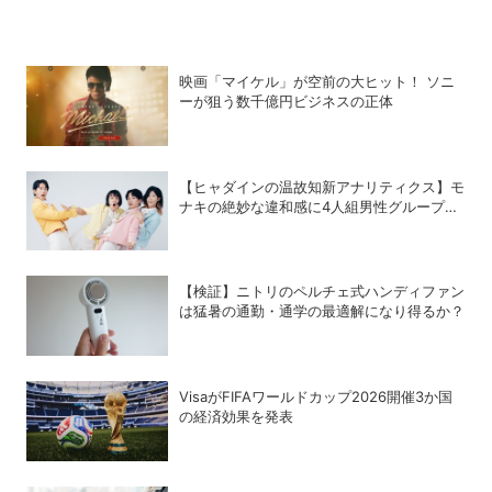
映画「マイケル」が空前の大ヒット！ ソニ
ーが狙う数千億円ビジネスの正体
【ヒャダインの温故知新アナリティクス】モ
ナキの絶妙な違和感に4人組男性グループの
歴史を振り返る
【検証】ニトリのペルチェ式ハンディファン
は猛暑の通勤・通学の最適解になり得るか？
VisaがFIFAワールドカップ2026開催3か国
の経済効果を発表