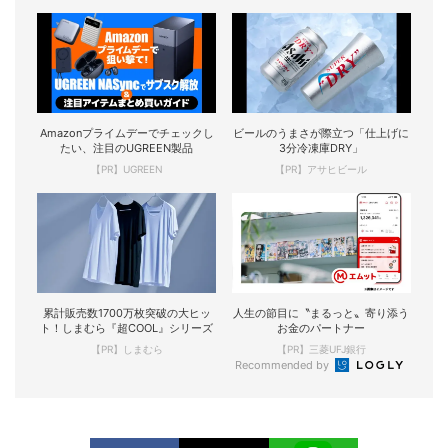
Amazonプライムデーでチェックし
ビールのうまさが際立つ「仕上げに
たい、注目のUGREEN製品
3分冷凍庫DRY」
【PR】UGREEN
【PR】アサヒビール
累計販売数1700万枚突破の大ヒッ
人生の節目に〝まるっと〟寄り添う
ト！しまむら『超COOL』シリーズ
お金のパートナー
【PR】しまむら
【PR】三菱UFJ銀行
Recommended by