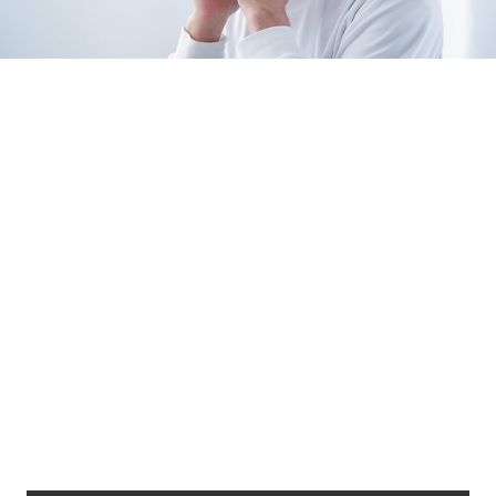
Loaded
:
10.51%
/
Unmute