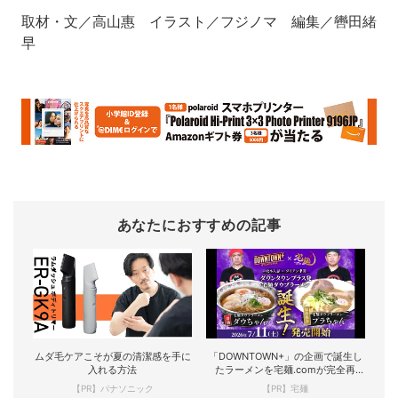
取材・文／高山惠 イラスト／フジノマ 編集／轡田緒
早
あなたにおすすめの記事
ムダ毛ケアこそが夏の清潔感を手に
「DOWNTOWN+」の企画で誕生し
入れる方法
たラーメンを宅麺.comが完全再
現！
【PR】パナソニック
【PR】宅麺