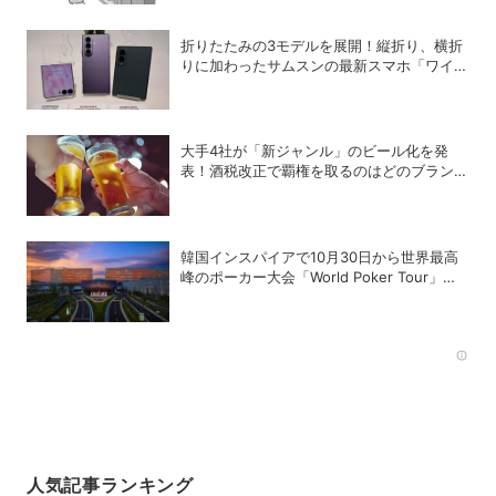
折りたたみの3モデルを展開！縦折り、横折
りに加わったサムスンの最新スマホ「ワイド
モデル」の特徴
大手4社が「新ジャンル」のビール化を発
表！酒税改正で覇権を取るのはどのブランド
か？
韓国インスパイアで10月30日から世界最高
峰のポーカー大会「World Poker Tour」を
開催
Rec
人気記事ランキング