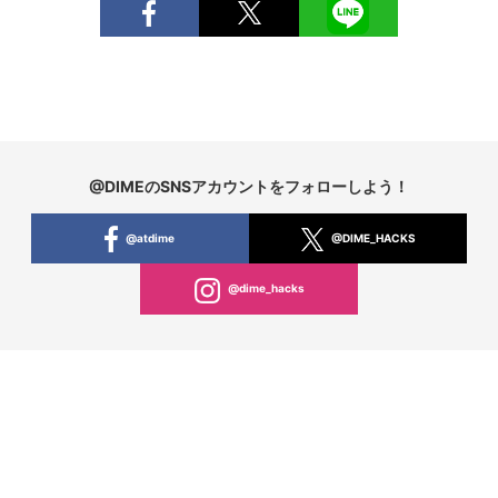
@DIMEのSNSアカウントをフォローしよう！
@atdime
@DIME_HACKS
@dime_hacks