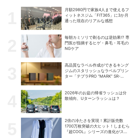
月額2980円で家族4人まで使えるフ
ィットネスジム「FIT365」に3か月
通った現在のリアルな感想
毎朝カミソリで剃るのは逆効果!? 専
門医が指摘するヒゲ・鼻毛・耳毛の
NGケア
高品質なラベル作成ができるキング
ジムのスタリッシュなラベルプリン
ター「テプラPRO “MARK” SR-
MK2」
2026年のお盆の帰省ラッシュは分
散傾向、Uターンラッシュは？
2倍の冷たさを実現！累計販売数
1700万枚突破の大ヒット！しまむら
『超COOL』シリーズの進化がスゴ
い！【PR】