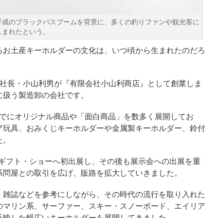
平成のブラックバスブームを背景に、多くの釣りファンや観光客に
しまれたという。
るお土産キーホルダーの文化は、いつ頃から生まれたのだろ
初代社長・小山利男が『有限会社小山利商店』として創業しま
に扱う製造卸の会社です。
、すでにオリジナル商品や「面白商品」を数多く展開してお
ア玩具、おみくじキーホルダーや金属製キーホルダー、鈴付
た。
ル・ギフト・ショーへ初出展し、その後も展示会への出展を重
系問屋との取引を広げ、販路を拡大していきました。
、雑誌などを参考にしながら、その時代の流行を取り入れた
のマリン系、サーファー、スキー・スノーボード、エイリア
反映した幅広いキーホルダーを展開してきました。