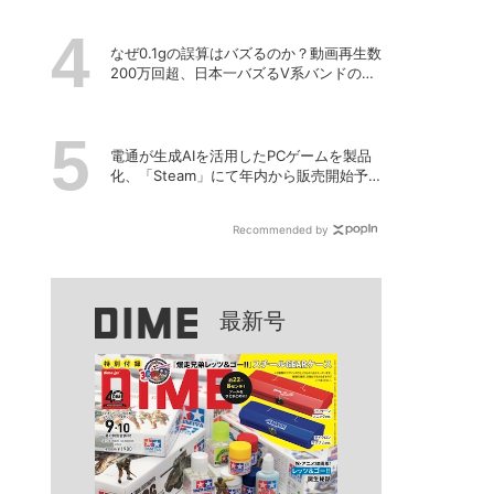
なぜ0.1gの誤算はバズるのか？動画再生数
200万回超、日本一バズるV系バンドの打
算的戦略
電通が生成AIを活用したPCゲームを製品
化、「Steam」にて年内から販売開始予
定
Recommended by
最新号