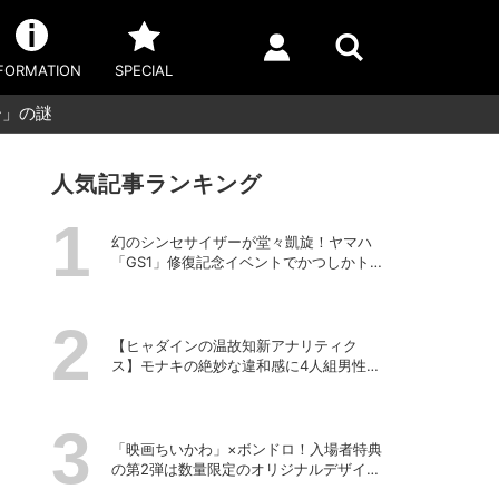
FORMATION
SPECIAL
ー」の謎
人気記事ランキング
幻のシンセサイザーが堂々凱旋！ヤマハ
「GS1」修復記念イベントでかつしかトリ
オの向谷実さんが胸熱トーク
【ヒャダインの温故知新アナリティク
ス】モナキの絶妙な違和感に4人組男性グ
ループの歴史を振り返る
「映画ちいかわ」×ボンドロ！入場者特典
の第2弾は数量限定のオリジナルデザイン
のボンドロに