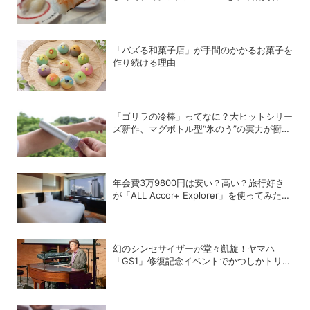
こう攻略する！
「バズる和菓子店」が手間のかかるお菓子を
作り続ける理由
「ゴリラの冷棒」ってなに？大ヒットシリー
ズ新作、マグボトル型“氷のう”の実力が衝撃
的だった
年会費3万9800円は安い？高い？旅行好き
が「ALL Accor+ Explorer」を使ってみたら
予想以上だった
幻のシンセサイザーが堂々凱旋！ヤマハ
「GS1」修復記念イベントでかつしかトリオ
の向谷実さんが胸熱トーク