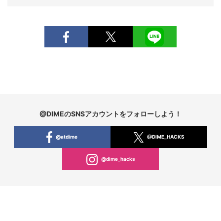
@DIMEのSNSアカウントをフォローしよう！
@atdime
@DIME_HACKS
@dime_hacks