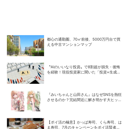
都心の通勤圏、70㎡前後、5000万円台で買
える中古マンションマップ
〝AIのいいなり投資〟で8割超が損失・後悔
を経験！現役投資家に聞いた「投資×生成
AI」の正解と不正解
『みいちゃんと山田さん』はなぜSNSを熱狂
させるのか？完結間近に解き明かす大ヒット
の背景
【ポイ活の極意】かっぱ寿司、くら寿司、は
ま寿司、7月のキャンペーンをポイ活賢者は