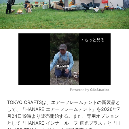
もっと見る
arrow_forward_ios
Powered by 
GliaStudios
Mute
TOKYO CRAFTSは、エアーフレームテントの新製品と
して、「HANARE エアーフレームテント」を2026年7
月24日19時より販売開始する。また、専用オプション
として「HANARE インナールーフ 遮光プラス」と「H