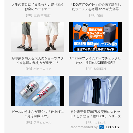
人生の節目に〝まるっと〟寄り添う
「DOWNTOWN+」の企画で誕生し
お金のパートナー
たラーメンを宅麺.comが完全再
現！
【PR】三菱UFJ銀行
【PR】宅麺
好印象を与える大人のショーツスタ
Amazonプライムデーでチェックし
イルは肌の見え方が重要！？
たい、注目のUGREEN製品
【PR】パナソニック
【PR】UGREEN
ビールのうまさが際立つ「仕上げに
累計販売数1700万枚突破の大ヒッ
3分冷凍庫DRY」
ト！しまむら『超COOL』シリーズ
【PR】アサヒビール
【PR】しまむら
Recommended by