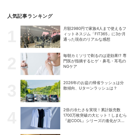
人気記事ランキング
月額2980円で家族4人まで使えるフ
ィットネスジム「FIT365」に3か月
通った現在のリアルな感想
毎朝カミソリで剃るのは逆効果!? 専
門医が指摘するヒゲ・鼻毛・耳毛の
NGケア
2026年のお盆の帰省ラッシュは分
散傾向、Uターンラッシュは？
2倍の冷たさを実現！累計販売数
1700万枚突破の大ヒット！しまむら
『超COOL』シリーズの進化がスゴ
い！【PR】