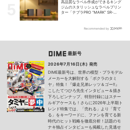
高品質なラベル作成ができるキング
ジムのスタリッシュなラベルプリン
ター「テプラPRO “MARK” SR-
MK2」
Recommended by
最新号
2026年7月16日(木) 発売
DIME最新号は、世界の模型・プラモデル
メーカーを大解剖する「ボクラのタミ
ヤ」特集！『爆走兄弟レッツ＆ゴー!!』
こしたてつひろ先生インタビュー＆描き
下ろしピンナップ、特別付録にはスチー
ルギアケースも！さらに2026年上半期ト
レンド特集では、「売れる」より「育て
る」をキーワードに、ファンを育てる新
時代のヒット戦略を徹底分析！話題のモ
ナキ独占インタビューも掲載した見逃せ