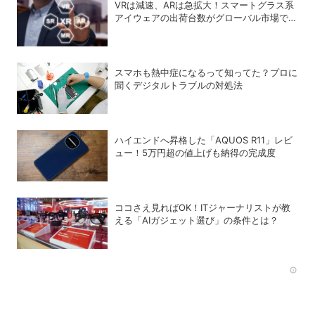
VRは減速、ARは急拡大！スマートグラス系
アイウェアの出荷台数がグローバル市場で急
成長
スマホも熱中症になるって知ってた？プロに
聞くデジタルトラブルの対処法
ハイエンドへ昇格した「AQUOS R11」レビ
ュー！5万円超の値上げも納得の完成度
ココさえ見ればOK！ITジャーナリストが教
える「AIガジェット選び」の条件とは？
Rec