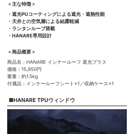
＜主な特徴＞
・遮光PUコーティングによる遮光・遮熱性能
・天井との空気層による結露軽減
・ランタンループ搭載
・HANARE専用設計
＜商品概要＞
商品名：HANARE インナールーフ 遮光プラス
価格：15,950円
重量：約1.5kg
付属品：インナールーフシート×1／収納ケース×1
■HANARE TPUウィンドウ