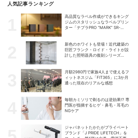
人気記事ランキング
高品質なラベル作成ができるキング
ジムのスタリッシュなラベルプリン
ター「テプラPRO “MARK” SR-
MK2」
新色のホワイトも登場！近代建築の
巨匠フランク・ロイド・ライトが設
計した照明器具の復刻シリーズ
「TALIESIN」
月額2980円で家族4人まで使えるフ
ィットネスジム「FIT365」に3か月
通った現在のリアルな感想
毎朝カミソリで剃るのは逆効果!? 専
門医が指摘するヒゲ・鼻毛・耳毛の
NGケア
ジャパネットたかたがプライベート
ブランド「J PRIDE LIFETECH」を