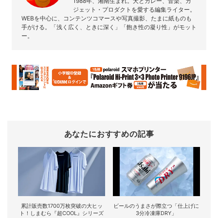
1988年、湘南生まれ。犬とカレー、音楽、ガ
ジェット・プロダクトを愛する編集ライター。
WEBを中心に、コンテンツコマースや写真撮影、たまに紙ものも
手がける。「浅く広く、ときに深く」「飽き性の凝り性」がモット
ー。
あなたにおすすめの記事
累計販売数1700万枚突破の大ヒッ
ビールのうまさが際立つ「仕上げに
ト！しまむら『超COOL』シリーズ
3分冷凍庫DRY」