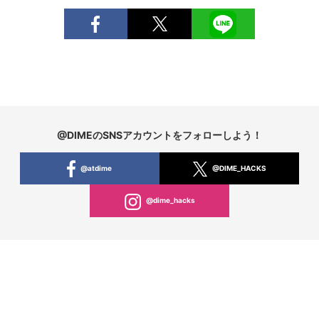
@DIMEのSNSアカウントをフォローしよう！
@atdime
@DIME_HACKS
@dime_hacks