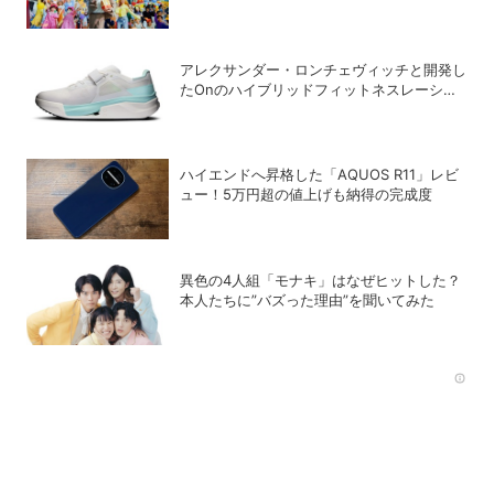
ンがスタート
アレクサンダー・ロンチェヴィッチと開発し
たOnのハイブリッドフィットネスレーシン
グ専用シューズ「Cloud X Tempo Pro」
ハイエンドへ昇格した「AQUOS R11」レビ
ュー！5万円超の値上げも納得の完成度
異色の4人組「モナキ」はなぜヒットした？
本人たちに”バズった理由”を聞いてみた
Rec