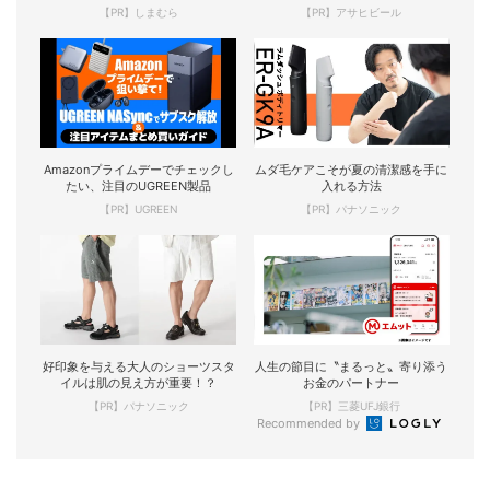
【PR】しまむら
【PR】アサヒビール
Amazonプライムデーでチェックし
ムダ毛ケアこそが夏の清潔感を手に
たい、注目のUGREEN製品
入れる方法
【PR】UGREEN
【PR】パナソニック
好印象を与える大人のショーツスタ
人生の節目に〝まるっと〟寄り添う
イルは肌の見え方が重要！？
お金のパートナー
【PR】パナソニック
【PR】三菱UFJ銀行
Recommended by