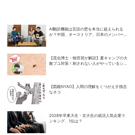
AI翻訳機能は言語の壁を本当に超えられる
か？中国、オーストリア、日本のメンバーで
実践！
【昆虫博士・牧田習が解説】夏キャンプの大
敵ブユ対策！刺されない人がやっているシン
プル習慣
【図鑑NYAO】人間の理解をくつがえす残念
なネコ
2028年卒東大生・京大生の就活人気企業ラ
ンキング、1位は？