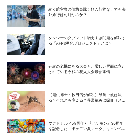
続く航空券の価格高騰！預入荷物なしでも海
外旅行は可能なのか？
タクシーのタブレット増えすぎ問題を解決す
る「API標準化プロジェクト」とは？
存続の危機にある大会も、厳しい局面に立た
されている令和の花火大会最新事情
【昆虫博士・牧田習が解説】酷暑で蚊は減
る？それとも増える？異常気象は吸血リスク
をどう変えるのか
マクドナルド55周年と『ポケモン』30周年
を記念した「ポケモン夏マック」キャンペー