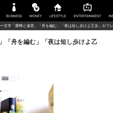
BUSINESS
MONEY
LIFESTYLE
ENTERTAINMENT
IN
ー文学「蜜蜂と遠雷」「舟を編む」「夜は短し歩けよ乙女」がフ
」「舟を編む」「夜は短し歩けよ乙
！