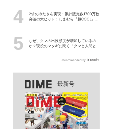
2倍の冷たさを実現！累計販売数1700万枚
突破の大ヒット！しまむら『超COOL』シ
リーズの進化がスゴい！【PR】
なぜ、クマの出没頻度が増加しているの
か？現役のマタギに聞く「クマと人間と
の正しい付き合い方」
Recommended by
最新号