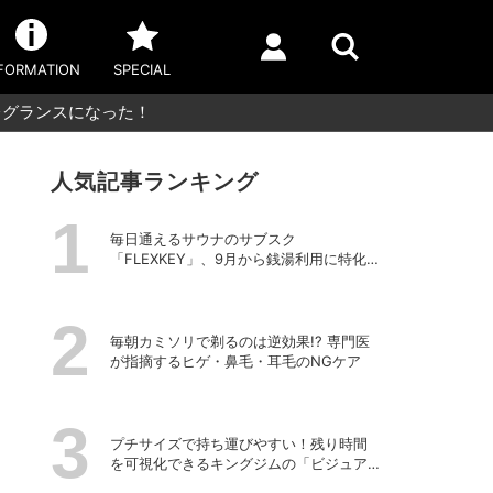
FORMATION
SPECIAL
レグランスになった！
人気記事ランキング
毎日通えるサウナのサブスク
「FLEXKEY」、9月から銭湯利用に特化し
たプランを月額1980円で提供開始
毎朝カミソリで剃るのは逆効果!? 専門医
が指摘するヒゲ・鼻毛・耳毛のNGケア
プチサイズで持ち運びやすい！残り時間
を可視化できるキングジムの「ビジュア
ルバータイマー」