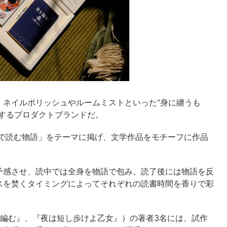
、ネイルポリッシュやルームミストといった“身に纏うも
するプロダクトブランドだ。
りで読む物語」をテーマに掲げ、文学作品をモチーフに作品
予感させ、読中では全身を物語で包み、読了後には物語を反
スを焚くタイミングによってそれぞれの読書時間を香りで彩
を編む』、『夜は短し歩けよ乙女』）の著者3名には、試作