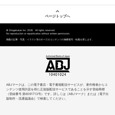
ページトップへ
© Shogakukan Inc. 2026 All rights reserved.
No reproduction or republication without written permission.
掲載の記事・写真・イラスト等のすべてのコンテンツの無断複写・転載を禁じます。
ABJマークは、この電子書店・電子書籍配信サービスが、著作権者からコ
ンテンツ使用許諾を得た正規版配信サービスであることを示す登録商標
（登録番号 第6091713号）です。詳しくは［ABJマーク］または［電子出
版制作・流通協議会］で検索してください。