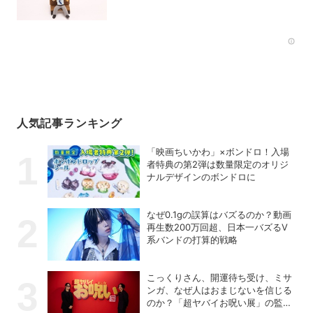
Rec
人気記事ランキング
「映画ちいかわ」×ボンドロ！入場
者特典の第2弾は数量限定のオリジ
ナルデザインのボンドロに
なぜ0.1gの誤算はバズるのか？動画
再生数200万回超、日本一バズるV
系バンドの打算的戦略
こっくりさん、開運待ち受け、ミサ
ンガ、なぜ人はおまじないを信じる
のか？「超ヤバイお呪い展」の監修