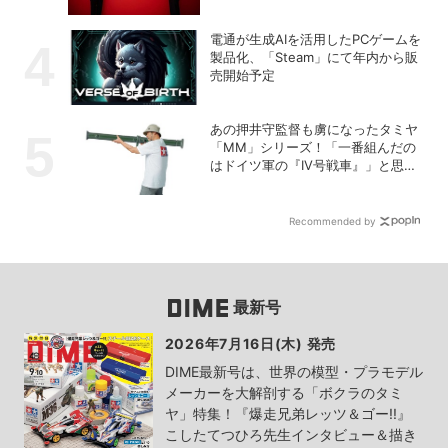
者が語る心理の深層
電通が生成AIを活用したPCゲームを
製品化、「Steam」にて年内から販
売開始予定
あの押井守監督も虜になったタミヤ
「MM」シリーズ！「一番組んだの
はドイツ軍の『IV号戦車』」と思い
出を語る
Recommended by
最新号
2026年7月16日(木) 発売
DIME最新号は、世界の模型・プラモデル
メーカーを大解剖する「ボクラのタミ
ヤ」特集！『爆走兄弟レッツ＆ゴー!!』
こしたてつひろ先生インタビュー＆描き