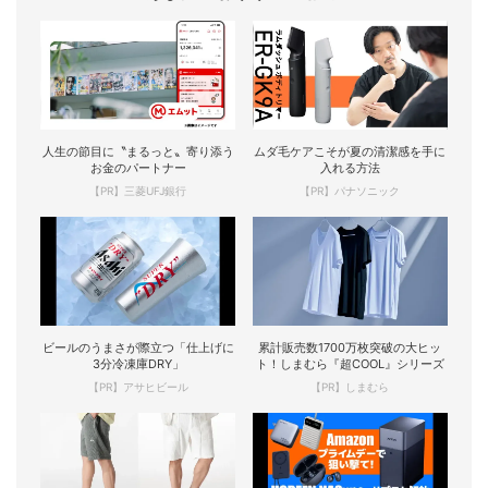
人生の節目に〝まるっと〟寄り添う
ムダ毛ケアこそが夏の清潔感を手に
お金のパートナー
入れる方法
【PR】三菱UFJ銀行
【PR】パナソニック
ビールのうまさが際立つ「仕上げに
累計販売数1700万枚突破の大ヒッ
3分冷凍庫DRY」
ト！しまむら『超COOL』シリーズ
【PR】アサヒビール
【PR】しまむら