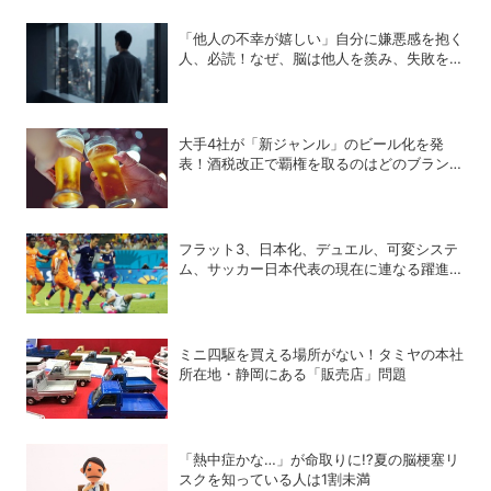
「他人の不幸が嬉しい」自分に嫌悪感を抱く
人、必読！なぜ、脳は他人を羨み、失敗を喜
ぶのか？
大手4社が「新ジャンル」のビール化を発
表！酒税改正で覇権を取るのはどのブランド
か？
フラット3、日本化、デュエル、可変システ
ム、サッカー日本代表の現在に連なる躍進の
34年
ミニ四駆を買える場所がない！タミヤの本社
所在地・静岡にある「販売店」問題
「熱中症かな…」が命取りに!?夏の脳梗塞リ
スクを知っている人は1割未満