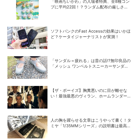
「映画ちいかわ」の入場者特典、全8種コン
プに平均22回！？ランダム配布の厳しさに
SNSでも悲鳴
ソフトバンクのFast Accessの効果はいかほ
ど？ケータイジャーナリストが実測！
「サンダル＝疲れる」は昔の話!?無印良品の
「メッシュ ワンベルトスニーカーサンダ
ル」が快適すぎて手放せない！
【ザ・ボーイズ】胸糞悪いのに目が離せな
い！最強最悪のヴィラン、ホームランダーの
歪んだ魅力について語らせて！
人の胸を躍らせる文章はこうやって書く！タ
ミヤ「1/35MMシリーズ」の説明書は最高の
教科書だ