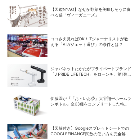
【図鑑NYAO】なぜか野菜を美味しそうに食
べる猫「ヴィーガニーズ」
ココさえ見ればOK！ITジャーナリストが教
える「AIガジェット選び」の条件とは？
ジャパネットたかたがプライベートブランド
「J PRIDE LIFETECH」をローンチ、第1弾
は水道・電源不要の充電式高圧洗浄機
伊藤園が『「お～いお茶」大谷翔平ホームラ
ンボトル』全63種をコンプリートした特別
ボックスを数量限定で販売
【図解付き】Googleスプレッドシートでの
GOOGLEFINANCE関数の使い方を完全解