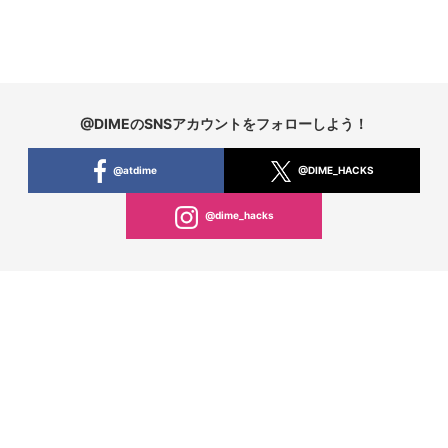
@DIMEのSNSアカウントをフォローしよう！
@atdime
@DIME_HACKS
@dime_hacks