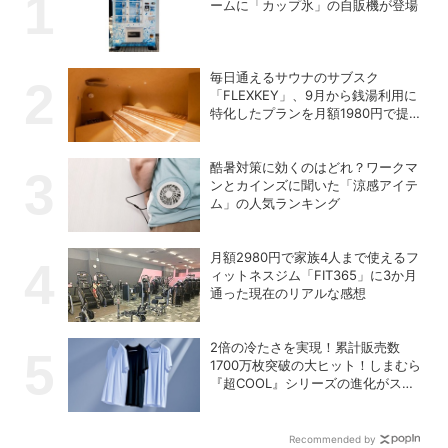
ームに「カップ氷」の自販機が登場
毎日通えるサウナのサブスク
「FLEXKEY」、9月から銭湯利用に
特化したプランを月額1980円で提供
開始
酷暑対策に効くのはどれ？ワークマ
ンとカインズに聞いた「涼感アイテ
ム」の人気ランキング
月額2980円で家族4人まで使えるフ
ィットネスジム「FIT365」に3か月
通った現在のリアルな感想
2倍の冷たさを実現！累計販売数
1700万枚突破の大ヒット！しまむら
『超COOL』シリーズの進化がスゴ
い！【PR】
Recommended by