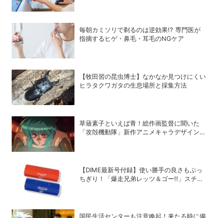
説！株価や為替レートを自動取得する方法
毎朝カミソリで剃るのは逆効果!? 専門医が
指摘するヒゲ・鼻毛・耳毛のNGケア
【牧田習の昆虫博士】なかなか見つけにくい
ヒラタクワガタの生息場所と採集方法
草薙素子といえば青！総作画監督に聞いた
「攻殻機動隊」新作アニメキャラデザインの
こだわり
【DIME最新号付録】使い勝手の良さもぶっ
ちぎり！「爆走兄弟レッツ＆ゴー!!」スチー
ルGEARケースを徹底解剖
国民生活センターも注意喚起！来たる時に備