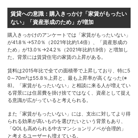
賃貸への意識：購入きっかけ「家賃がもったい
ない」「資産形成のため」が増加
購入きっかけのアンケートでは「家賃がもったいない」
が41.8％→57.0％（2021年比約1.4倍）、「資産形成の
ため」が13.0％→24.2％（2021年比約1.9倍）と増加し
た。背景には賃貸住宅の家賃の上昇がある。
賃料は2015年比で全ての面積帯で上昇しており、特に5
0～70m²は55.8％上昇と、最も上昇率が高くなった(※
8)。「家賃がもったいない」と相談に来る人が増えてい
る背景には住居費を掛け捨てではなく、資産として捉え
る意識が広がっていると考えられる。
また「家賃がもったいない」には、支出に対してより得
られる効果が高いものを選びたいという背景もあり、
「QOLも高められる中古マンションリノベが合理的」
と考えるユーザーも増えている。