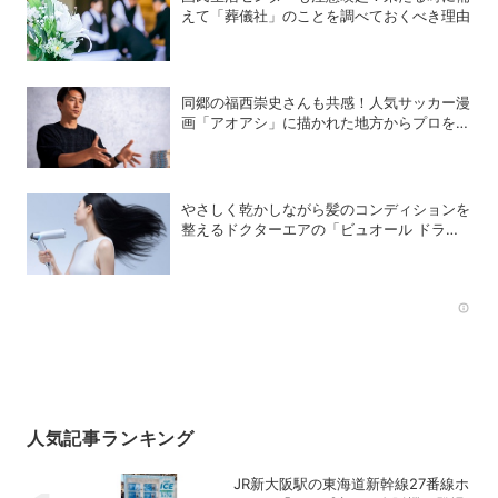
えて「葬儀社」のことを調べておくべき理由
同郷の福西崇史さんも共感！人気サッカー漫
画「アオアシ」に描かれた地方からプロを目
指す少年たちのリアル
やさしく乾かしながら髪のコンディションを
整えるドクターエアの「ビュオール ドライ
ヤー」
Rec
人気記事ランキング
JR新大阪駅の東海道新幹線27番線ホ