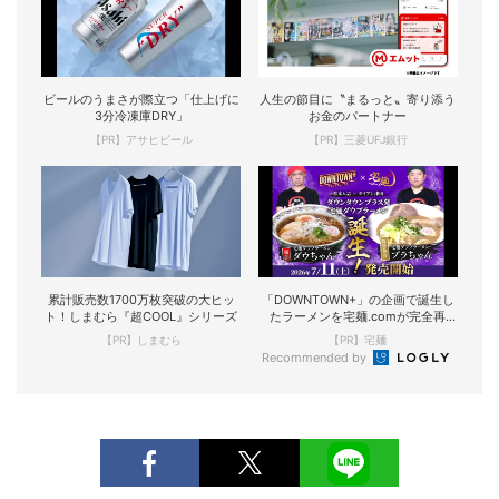
ビールのうまさが際立つ「仕上げに
人生の節目に〝まるっと〟寄り添う
3分冷凍庫DRY」
お金のパートナー
【PR】アサヒビール
【PR】三菱UFJ銀行
累計販売数1700万枚突破の大ヒッ
「DOWNTOWN+」の企画で誕生し
ト！しまむら『超COOL』シリーズ
たラーメンを宅麺.comが完全再
現！
【PR】しまむら
【PR】宅麺
Recommended by