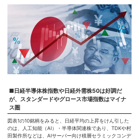
■日経半導体株指数や日経外需株50は好調だ
が、スタンダードやグロース市場指数はマイナ
ス圏
図表1の10銘柄をみると、日経平均の上昇をけん引した
のは、人工知能（AI）・半導体関連株であり、TDKや村
田製作所などは、AIサーバー向け積層セラミックコンデ