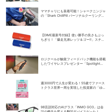
ママチャリにも装着可能！シャークニンジャ
の「Shark ChillPill パーソナルクーリングフ
ァン」で酷暑対策
【DIME最新号付録】使い勝手の良さもぶっ
ちぎり！「爆走兄弟レッツ＆ゴー!!」スチー
ルGEARケースを徹底解剖
ロジクールが触覚フィードバック機能を搭載
したワイヤレスプレゼンター「Spotlight
2」を発売
週3000円で人生が変わる！55歳でファース
トクラス世界一周を実現した投資家の「ゆる
投資術」
98言語対応のAIグラス「INMO GO3」は会
話の概念を変える翻訳デバイスだった！