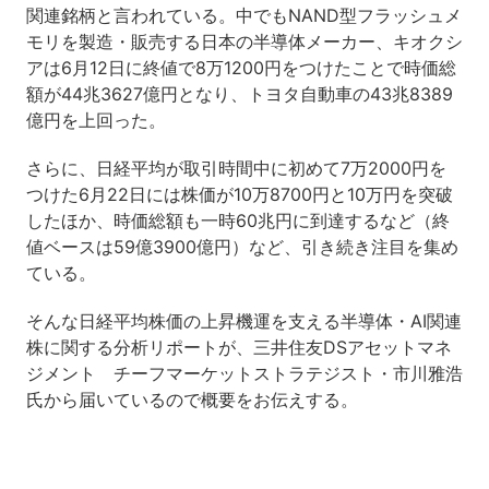
関連銘柄と言われている。中でもNAND型フラッシュメ
モリを製造・販売する日本の半導体メーカー、キオクシ
アは6月12日に終値で8万1200円をつけたことで時価総
額が44兆3627億円となり、トヨタ自動車の43兆8389
億円を上回った。
さらに、日経平均が取引時間中に初めて7万2000円を
つけた6月22日には株価が10万8700円と10万円を突破
したほか、時価総額も一時60兆円に到達するなど（終
値ベースは59億3900億円）など、引き続き注目を集め
ている。
そんな日経平均株価の上昇機運を支える半導体・AI関連
株に関する分析リポートが、三井住友DSアセットマネ
ジメント チーフマーケットストラテジスト・市川雅浩
氏から届いているので概要をお伝えする。