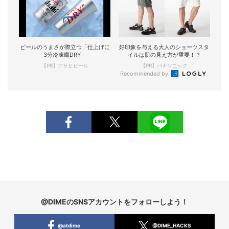
ビールのうまさが際立つ「仕上げに
好印象を与える大人のショーツスタ
3分冷凍庫DRY」
イルは肌の見え方が重要！？
【PR】アサヒビール
【PR】パナソニック
Recommended by
@DIMEのSNSアカウントをフォローしよう！
@atdime
@DIME_HACKS