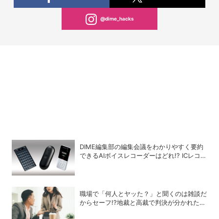
@dime_hacks
DIME編集部の編集会議をわかりやすく要約
できるAIボイスレコーダーはどれ!? ICレコー
ダー、ウエアラブルピン、MagSafe対応を
徹底比較
職場で「何人とヤッた？」と聞くのは雑談だ
からセーフ!?地裁と高裁で判決が分かれたセ
クハラ裁判劇