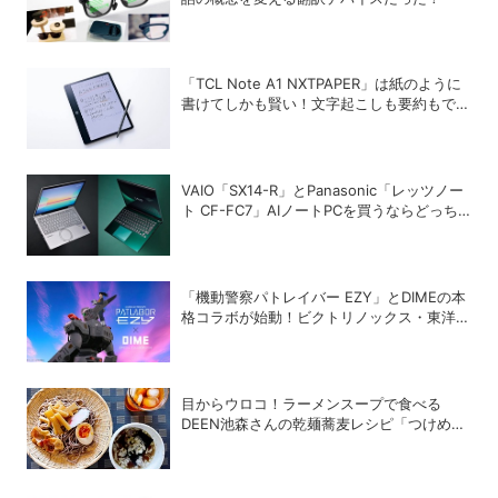
「TCL Note A1 NXTPAPER」は紙のように
書けてしかも賢い！文字起こしも要約もでき
るAIタブレットを試してみた
VAIO「SX14-R」とPanasonic「レッツノー
ト CF-FC7」AIノートPCを買うならどっち
が正解？
「機動警察パトレイバー EZY」とDIMEの本
格コラボが始動！ビクトリノックス・東洋ス
チール・WILDTHINGS・空調服®との限定ア
イテムついに公開
目からウロコ！ラーメンスープで食べる
DEEN池森さんの乾麺蕎麦レシピ「つけめん
風つけそば」が激うまだった