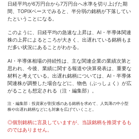
日経平均が6万円台から7万円台へ水準を切り上げた期
間、TOPIXベースでみると、半分弱の銘柄が下落してい
たということになる。
このように、日経平均の急速な上昇は、AI・半導体関連
株の上昇によるところが大きく、出遅れている銘柄もま
だ多い状況にあることがわかる。
AI・半導体相場の持続性は、主な関連企業の業績次第と
思われ、今後、業績に関する報道や決算発表は、重要な
材料と考えている。出遅れ銘柄については、AI・半導体
関連株が調整した場合などに、物色（ぶっしょく）が広
がることも想定される（注・編集部）。
注・編集部：投資家が割安感のある銘柄を求めて、人気薄の中小型
株や出遅れ銘柄などにも対象を広げていくこと。
◎個別銘柄に言及していますが、当該銘柄を推奨するも
のではありません。