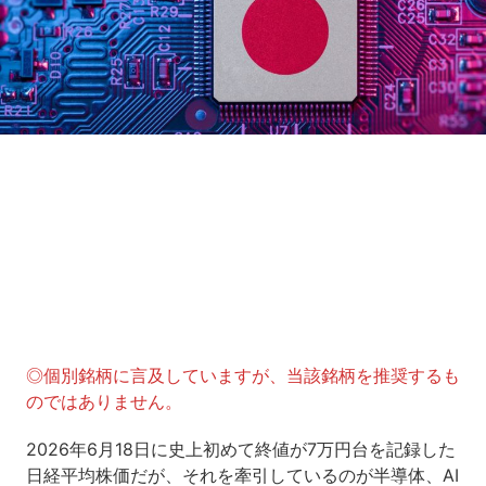
Loaded
:
5.45%
/
Unmute
◎個別銘柄に言及していますが、当該銘柄を推奨するも
のではありません。
2026年6月18日に史上初めて終値が7万円台を記録した
日経平均株価だが、それを牽引しているのが半導体、AI