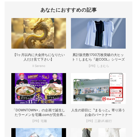
あなたにおすすめの記事
【1ヶ月以内に大金持ちになりたい
累計販売数1700万枚突破の大ヒッ
人だけ見て下さい】
ト！しまむら『超COOL』シリーズ
Il Sereno
【PR】しまむら
「DOWNTOWN+」の企画で誕生し
人生の節目に〝まるっと〟寄り添う
たラーメンを宅麺.comが完全再
お金のパートナー
現！
【PR】宅麺
【PR】三菱UFJ銀行