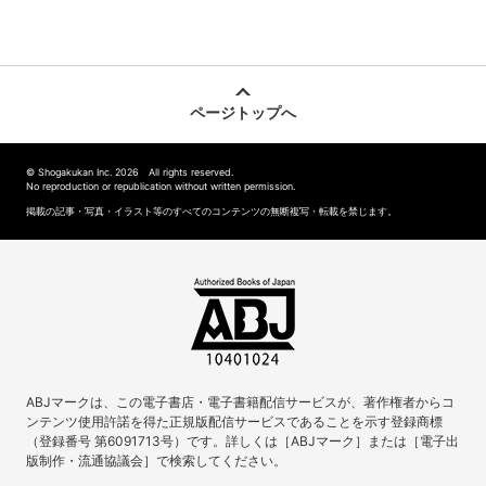
ページトップへ
© Shogakukan Inc. 2026 All rights reserved.
No reproduction or republication without written permission.
掲載の記事・写真・イラスト等のすべてのコンテンツの無断複写・転載を禁じます。
ABJマークは、この電子書店・電子書籍配信サービスが、著作権者からコ
ンテンツ使用許諾を得た正規版配信サービスであることを示す登録商標
（登録番号 第6091713号）です。詳しくは［ABJマーク］または［電子出
版制作・流通協議会］で検索してください。