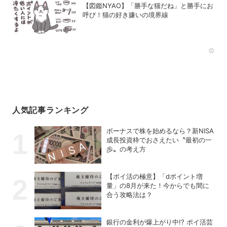
【図鑑NYAO】「勝手な猫だね」と勝手にお
呼び！猫の好き嫌いの境界線
Rec
人気記事ランキング
ボーナスで株を始めるなら？新NISA
成長投資枠でおさえたい〝最初の一
歩〟の考え方
【ポイ活の極意】「dポイント増
量」の8月が来た！今からでも間に
合う攻略法は？
銀行の金利が爆上がり中!? ポイ活芸