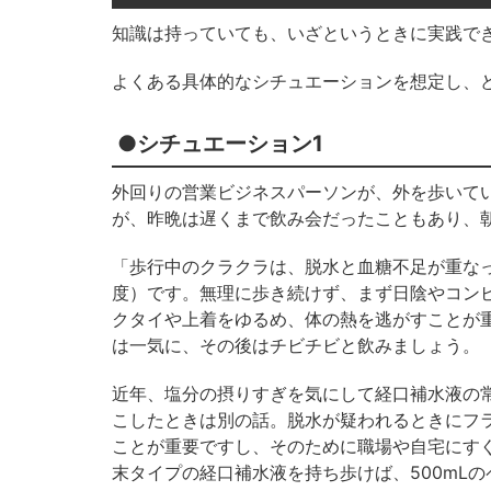
知識は持っていても、いざというときに実践で
よくある具体的なシチュエーションを想定し、
●シチュエーション1
外回りの営業ビジネスパーソンが、外を歩いて
が、昨晩は遅くまで飲み会だったこともあり、
「歩行中のクラクラは、脱水と血糖不足が重な
度）です。無理に歩き続けず、まず日陰やコン
クタイや上着をゆるめ、体の熱を逃がすことが重
は一気に、その後はチビチビと飲みましょう。
近年、塩分の摂りすぎを気にして経口補水液の
こしたときは別の話。脱水が疑われるときにフ
ことが重要ですし、そのために職場や自宅にす
末タイプの経口補水液を持ち歩けば、500mL