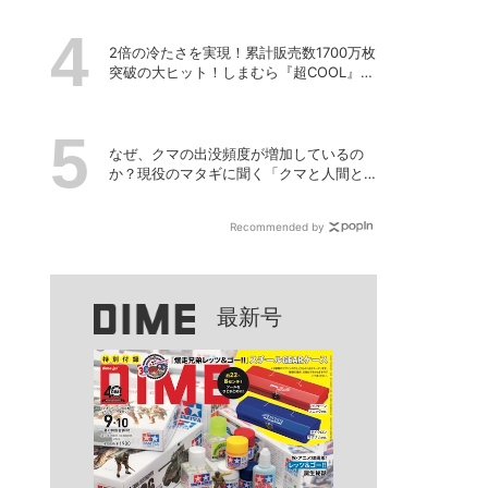
2倍の冷たさを実現！累計販売数1700万枚
突破の大ヒット！しまむら『超COOL』シ
リーズの進化がスゴい！【PR】
なぜ、クマの出没頻度が増加しているの
か？現役のマタギに聞く「クマと人間と
の正しい付き合い方」
Recommended by
最新号