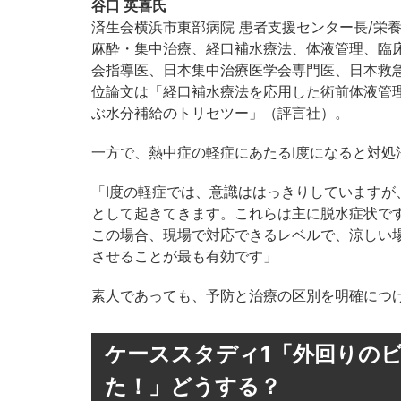
谷口 英喜氏
済生会横浜市東部病院 患者支援センター長/栄養
麻酔・集中治療、経口補水療法、体液管理、臨
会指導医、日本集中治療医学会専門医、日本救急医
位論文は「経口補水療法を応用した術前体液管
ぶ水分補給のトリセツー」（評言社）。
一方で、熱中症の軽症にあたるI度になると対処
「I度の軽症では、意識ははっきりしています
として起きてきます。これらは主に脱水症状で
この場合、現場で対応できるレベルで、涼しい場所
させることが最も有効です」
素人であっても、予防と治療の区別を明確につ
ケーススタディ1「外回りの
た！」どうする？