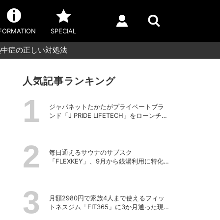
FORMATION
SPECIAL
熱中症の正しい対処法
人気記事ランキング
ジャパネットたかたがプライベートブラ
ンド「J PRIDE LIFETECH」をローンチ、
第1弾は水道・電源不要の充電式高圧洗浄
機
毎日通えるサウナのサブスク
「FLEXKEY」、9月から銭湯利用に特化し
たプランを月額1980円で提供開始
月額2980円で家族4人まで使えるフィッ
トネスジム「FIT365」に3か月通った現在
のリアルな感想