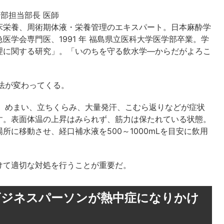
部担当部長 医師
床栄養、周術期体液・栄養管理のエキスパート。日本麻酔学
学会専門医、1991 年 福島県立医科大学医学部卒業。学
理に関する研究」。「いのちを守る飲水学―からだがよろこ
法が変わってくる。
が、めまい、立ちくらみ、大量発汗、こむら返りなどが症状
す。表面体温の上昇はみられず、筋力は保たれている状態。
に移動させ、経口補水液を500～1000mLを目安に飲用
けて適切な対処を行うことが重要だ。
ビジネスパーソンが熱中症になりかけ