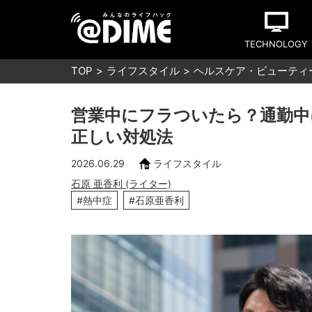
TECHNOLOGY
TOP
ライフスタイル
ヘルスケア・ビューティ
営業中にフラついたら？通勤中
正しい対処法
2026.06.29
ライフスタイル
石原 亜香利 (ライター)
#熱中症
#石原亜香利