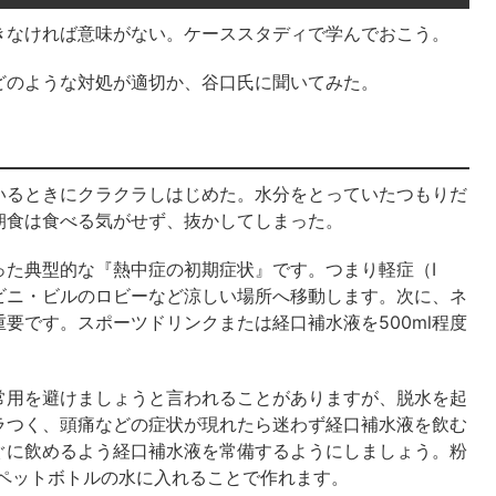
きなければ意味がない。ケーススタディで学んでおこう。
どのような対処が適切か、谷口氏に聞いてみた。
いるときにクラクラしはじめた。水分をとっていたつもりだ
朝食は食べる気がせず、抜かしてしまった。
った典型的な『熱中症の初期症状』です。つまり軽症（I
ビニ・ビルのロビーなど涼しい場所へ移動します。次に、ネ
要です。スポーツドリンクまたは経口補水液を500ml程度
常用を避けましょうと言われることがありますが、脱水を起
ラつく、頭痛などの症状が現れたら迷わず経口補水液を飲む
ぐに飲めるよう経口補水液を常備するようにしましょう。粉
のペットボトルの水に入れることで作れます。