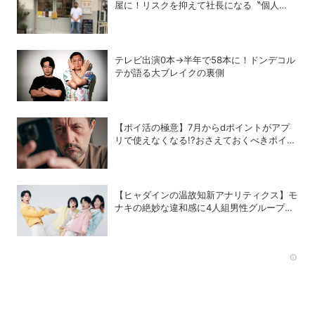
屋に！リスクを抑えて社長になる〝個人
M&A〟成功の秘策
テレビ出演0本→半年で58本に！ドンデコル
テが語る大ブレイクの裏側
【ポイ活の極意】7月からdポイントがアプ
リで使えなくなる!?おさえておくべきポイン
トと注意点
【ヒャダインの温故知新アナリティクス】モ
ナキの絶妙な違和感に4人組男性グループの
歴史を振り返る
Rec