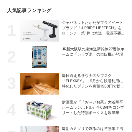
人気記事ランキング
ジャパネットたかたがプライベート
ブランド「J PRIDE LIFETECH」を
ローンチ、第1弾は水道・電源不要
の充電式高圧洗浄機
JR新大阪駅の東海道新幹線27番線ホ
ームに「カップ氷」の自販機が登場
毎日通えるサウナのサブスク
「FLEXKEY」、9月から銭湯利用に
特化したプランを月額1980円で提供
開始
伊藤園が『「お～いお茶」大谷翔平
ホームランボトル』全63種をコンプ
リートした特別ボックスを数量限定
で販売
毎朝カミソリで剃るのは逆効果!? 専