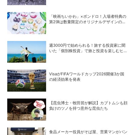
「映画ちいかわ」×ボンドロ！入場者特典の
第2弾は数量限定のオリジナルデザインのボ
ンドロに
週3000円で始められる！旅する投資家に聞
いた「個別株投資」で旅と投資を楽しむヒン
ト
VisaがFIFAワールドカップ2026開催3か国
の経済効果を発表
【昆虫博士・牧田習が解説】カブトムシも顔
負けのツノを持つ意外な昆虫たち
食品メーカー役員がそば屋、営業マンがパン