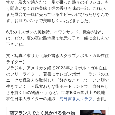
すが、炭火で焼きたて、脂が乗った熱々のイワシは、も
う間違いなく超絶美味！煙の香りも味の一部。これが、
また屋台で一緒に売っている生ビールにぴったりなんで
す。お皿のパンまで美味しくいただきました。
6月のリスボンの風物詩、イワシサンド。機会があれ
ば、ぜひ、夏の夜の路地裏で地元っ子と一緒に楽しんで
下さいね。
文・写真／東リカ（海外書き人クラブ／ポルトガル在住
ライター）
ブラジル、アメリカを経て2023年よりポルトガル在住
のフリーライター。著書にオレゴン州ポートランドのユ
ニークな職業人を取材した「好きなことして、いい顔で
生きていく ～風変わりな街ポートランドで、自分らし
さを貫く15の物語～ 」など。世界100ヵ国以上の現地
在住日本人ライターの組織
「海外書き人クラブ」
会員。
南フランスでよく見かける食べ物