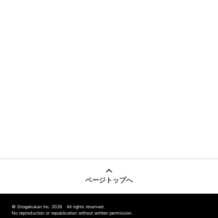
ページトップへ
© Shogakukan Inc. 2026 All rights reserved.
No reproduction or republication without written permission.