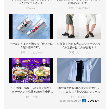
人だけ見て下さい】
お金のパートナー
Il Sereno
【PR】三菱UFJ銀行
ビールのうまさが際立つ「仕上げに
好印象を与える大人のショーツスタ
3分冷凍庫DRY」
イルは肌の見え方が重要！？
【PR】アサヒビール
【PR】パナソニック
「DOWNTOWN+」の企画で誕生し
累計販売数1700万枚突破の大ヒッ
たラーメンを宅麺.comが完全再
ト！しまむら『超COOL』シリーズ
現！
【PR】宅麺
【PR】しまむら
Recommended by