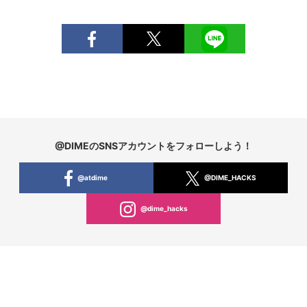
@DIMEのSNSアカウントをフォローしよう！
@atdime
@DIME_HACKS
@dime_hacks