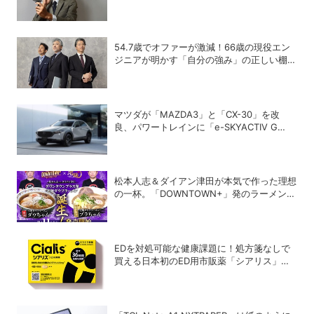
ンケア術
54.7歳でオファーが激減！66歳の現役エン
ジニアが明かす「自分の強み」の正しい棚卸
し術
マツダが「MAZDA3」と「CX-30」を改
良、パワートレインに「e-SKYACTIV G
2.5」を追加
松本人志＆ダイアン津田が本気で作った理想
の一杯。「DOWNTOWN+」発のラーメンを
宅麺.comが完全再現！【PR】
EDを対処可能な健康課題に！処方箋なしで
買える日本初のED用市販薬「シアリス」が
登場