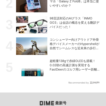
マホ「Galaxy Z Fold8」は本当に使
いやすいのか？
98言語対応のAIグラス「INMO
GO3」は会話の概念を変える翻訳デ
バイスだった！
コンシューマー向けアウトドア外骨
格デバイスメーカーのHypershellが
自然でシームレスな近未来の歩行体
験を実現する新製品を発売
超軽量138gで赤緑OLEDも搭載！
0.02秒の高速計測を実現する
FastDeerのゴルフ用レーザー距離計
「C2 Pro」
Recommended by
最新号