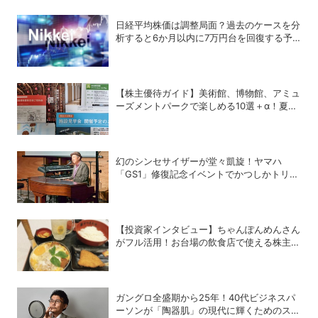
日経平均株価は調整局面？過去のケースを分
析すると6か月以内に7万円台を回復する予
測も
【株主優待ガイド】美術館、博物館、アミュ
ーズメントパークで楽しめる10選＋α！夏休
みの旅行にも使える銘柄は？
幻のシンセサイザーが堂々凱旋！ヤマハ
「GS1」修復記念イベントでかつしかトリオ
の向谷実さんが胸熱トーク
【投資家インタビュー】ちゃんぽんめんさん
がフル活用！お台場の飲食店で使える株主優
待銘柄まとめ
ガングロ全盛期から25年！40代ビジネスパ
ーソンが「陶器肌」の現代に輝くためのスキ