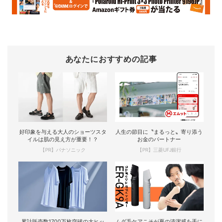
あなたにおすすめの記事
好印象を与える大人のショーツスタ
人生の節目に〝まるっと〟寄り添う
イルは肌の見え方が重要！？
お金のパートナー
【PR】パナソニック
【PR】三菱UFJ銀行
累計販売数1700万枚突破の大ヒッ
ムダ毛ケアこそが夏の清潔感を手に