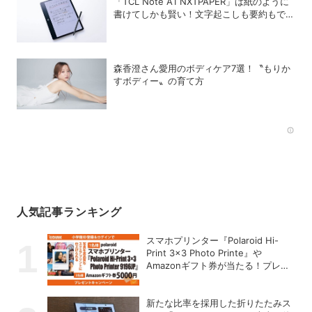
「TCL Note A1 NXTPAPER」は紙のように
書けてしかも賢い！文字起こしも要約もでき
るAIタブレットを試してみた
森香澄さん愛用のボディケア7選！〝もりか
すボディー〟の育て方
Rec
人気記事ランキング
スマホプリンター『Polaroid Hi-
Print 3×3 Photo Printe』や
Amazonギフト券が当たる！プレゼ
ントキャンペーンがスタート【8月
26日締切】
新たな比率を採用した折りたたみス