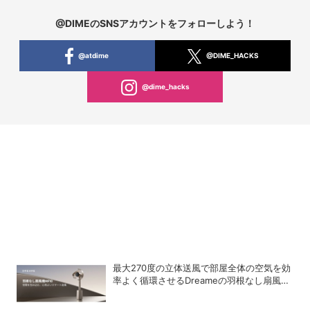
@DIMEのSNSアカウントをフォローしよう！
@atdime
@DIME_HACKS
@dime_hacks
最大270度の立体送風で部屋全体の空気を効
率よく循環させるDreameの羽根なし扇風機
「MF10」