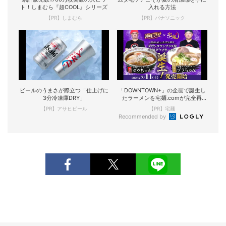
ト！しまむら『超COOL』シリーズ
入れる方法
【PR】しまむら
【PR】パナソニック
ビールのうまさが際立つ「仕上げに
「DOWNTOWN+」の企画で誕生し
3分冷凍庫DRY」
たラーメンを宅麺.comが完全再
現！
【PR】アサヒビール
【PR】宅麺
Recommended by