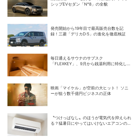
シップEVセダン「N°8」の全貌
発売開始から19年目で最高販売台数を記
録！三菱「デリカD:5」の進化を徹底検証
毎日通えるサウナのサブスク
「FLEXKEY」、9月から銭湯利用に特化した
プランを月額1980円で提供開始
映画「マイケル」が空前の大ヒット！ ソニ
ーが狙う数千億円ビジネスの正体
〝つけっぱなし〟のほうが電気代を抑えられ
る？猛暑日にやってはいけないエアコンの使
い方