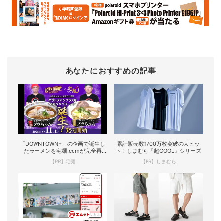
あなたにおすすめの記事
「DOWNTOWN+」の企画で誕生し
累計販売数1700万枚突破の大ヒッ
たラーメンを宅麺.comが完全再
ト！しまむら『超COOL』シリーズ
現！
【PR】宅麺
【PR】しまむら