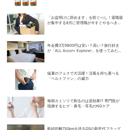
「お盆明けに辞めます」を防ぐべし！退職届
が集中する8月に管理職が今すぐやるべき対
策
年会費3万9800円は安い？高い？旅行好き
が「ALL Accor+ Explorer」を使ってみたら
予想以上だった
猛暑のフェスで大活躍！涼風を持ち運べる
「ベルトファン」の威力
毎朝カミソリで剃るのは逆効果!? 専門医が
指摘するヒゲ・鼻毛・耳毛のNGケア
航続距離750kmを誇るDSの新世代フラッグ