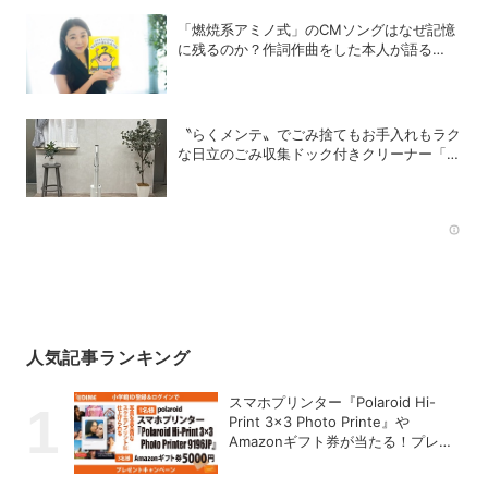
「燃焼系アミノ式」のCMソングはなぜ記憶
に残るのか？作詞作曲をした本人が語る
「歌」の強さと、新たなキャラクターIPプロ
ジェクト
〝らくメンテ〟でごみ捨てもお手入れもラク
な日立のごみ収集ドック付きクリーナー「ら
くメンテスティック」
Rec
人気記事ランキング
スマホプリンター『Polaroid Hi-
Print 3×3 Photo Printe』や
Amazonギフト券が当たる！プレゼ
ントキャンペーンがスタート【8月
26日締切】