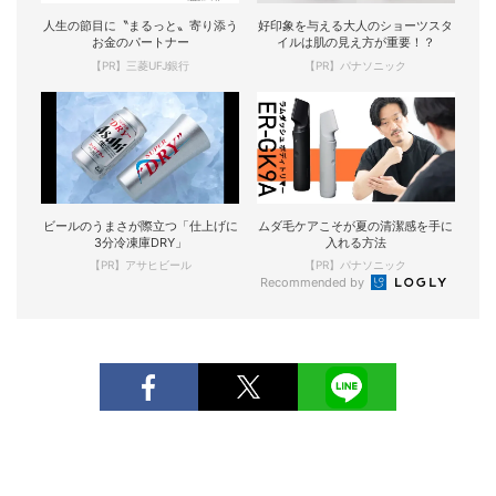
人生の節目に〝まるっと〟寄り添う
好印象を与える大人のショーツスタ
お金のパートナー
イルは肌の見え方が重要！？
【PR】三菱UFJ銀行
【PR】パナソニック
ビールのうまさが際立つ「仕上げに
ムダ毛ケアこそが夏の清潔感を手に
3分冷凍庫DRY」
入れる方法
【PR】アサヒビール
【PR】パナソニック
Recommended by