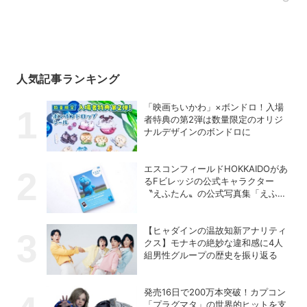
人気記事ランキング
「映画ちいかわ」×ボンドロ！入場
者特典の第2弾は数量限定のオリジ
ナルデザインのボンドロに
エスコンフィールドHOKKAIDOがあ
るFビレッジの公式キャラクター
〝えふたん〟の公式写真集「えふた
んBOOK」が人気
【ヒャダインの温故知新アナリティ
クス】モナキの絶妙な違和感に4人
組男性グループの歴史を振り返る
発売16日で200万本突破！カプコン
「プラグマタ」の世界的ヒットを支