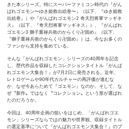
きた本シリーズ。特にスーパーファミコン時代の『がん
ばれゴエモン〜ゆき姫救出絵巻〜』（以下、『ゆき姫救
出絵巻』）や『がんばれゴエモン2 奇天烈将軍マッギネ
ス』（以下、『奇天烈将軍マッギネス』）、『がんばれ
ゴエモン3 獅子重禄兵衛のからくり卍固め』（以下、
『獅子重禄兵衛のからくり卍固め』）は、今なお多くの
ファンから支持を集めている。
そんな「がんばれゴエモン」シリーズの40周年を記念
し、歴代作品を収録したコレクションタイトル『がんば
れゴエモン大集合！』が7月2日に発売される。近年、
レトロゲームや90年代カルチャーの再評価が進むな
か、なぜ今あらためて『ゴエモン』なのか。そして、な
ぜ〝新作〟ではなく〝コレクション〟という形が選ばれ
たのだろうか。
今回は、40周年企画の狙いをはじめ、「がんばれゴエ
モン」シリーズならではの魅力や世界観、収録タイトル
の選定基準について『がんばれゴエモン大集合！』のプ