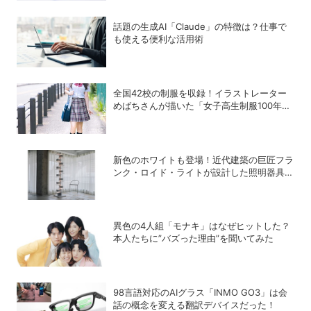
話題の生成AI「Claude」の特徴は？仕事で
も使える便利な活用術
全国42校の制服を収録！イラストレーター
めばちさんが描いた「女子高生制服100年図
鑑」で学ぶ学生服の歴史
新色のホワイトも登場！近代建築の巨匠フラ
ンク・ロイド・ライトが設計した照明器具の
復刻シリーズ「TALIESIN」
異色の4人組「モナキ」はなぜヒットした？
本人たちに”バズった理由”を聞いてみた
98言語対応のAIグラス「INMO GO3」は会
話の概念を変える翻訳デバイスだった！