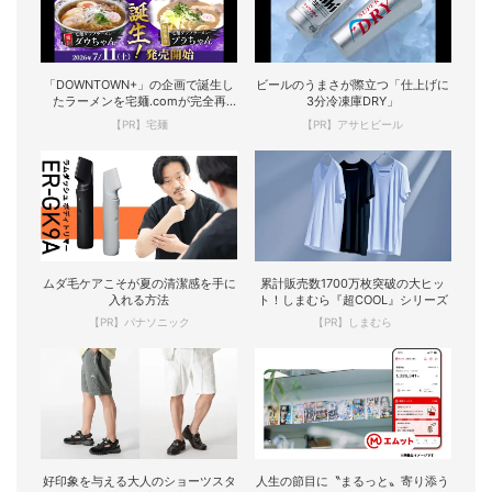
「DOWNTOWN+」の企画で誕生し
ビールのうまさが際立つ「仕上げに
たラーメンを宅麺.comが完全再
3分冷凍庫DRY」
現！
【PR】宅麺
【PR】アサヒビール
ムダ毛ケアこそが夏の清潔感を手に
累計販売数1700万枚突破の大ヒッ
入れる方法
ト！しまむら『超COOL』シリーズ
【PR】パナソニック
【PR】しまむら
好印象を与える大人のショーツスタ
人生の節目に〝まるっと〟寄り添う