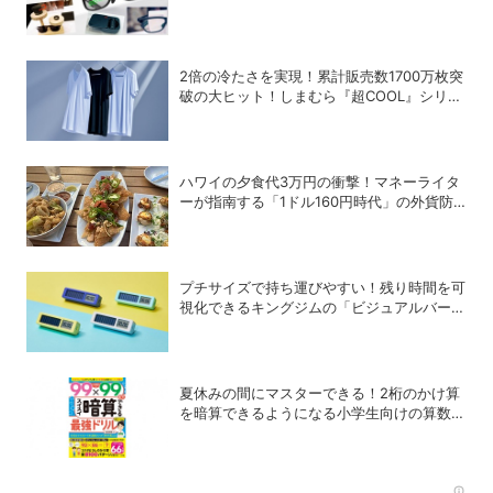
2倍の冷たさを実現！累計販売数1700万枚突
破の大ヒット！しまむら『超COOL』シリー
ズの進化がスゴい！【PR】
ハワイの夕食代3万円の衝撃！マネーライタ
ーが指南する「1ドル160円時代」の外貨防
衛術
プチサイズで持ち運びやすい！残り時間を可
視化できるキングジムの「ビジュアルバータ
イマー」
夏休みの間にマスターできる！2桁のかけ算
を暗算できるようになる小学生向けの算数ド
リル
Rec