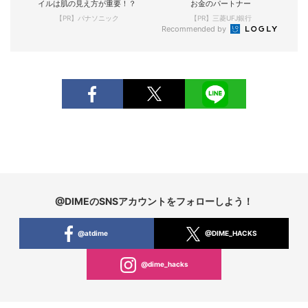
イルは肌の見え方が重要！？
お金のパートナー
【PR】パナソニック
【PR】三菱UFJ銀行
Recommended by
@DIMEのSNSアカウントをフォローしよう！
@atdime
@DIME_HACKS
@dime_hacks