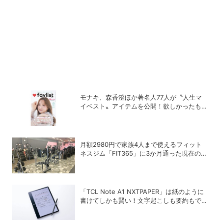
モナキ、森香澄ほか著名人77人が〝人生マ
イベスト〟アイテムを公開！欲しかったもの
が見つかる雑誌「favlist」好評発売中
月額2980円で家族4人まで使えるフィット
ネスジム「FIT365」に3か月通った現在のリ
アルな感想
「TCL Note A1 NXTPAPER」は紙のように
書けてしかも賢い！文字起こしも要約もでき
るAIタブレットを試してみた