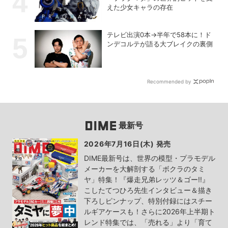
えた少女キャラの存在
テレビ出演0本→半年で58本に！ド
ンデコルテが語る大ブレイクの裏側
Recommended by
最新号
2026年7月16日(木) 発売
DIME最新号は、世界の模型・プラモデル
メーカーを大解剖する「ボクラのタミ
ヤ」特集！『爆走兄弟レッツ＆ゴー!!』
こしたてつひろ先生インタビュー＆描き
下ろしピンナップ、特別付録にはスチー
ルギアケースも！さらに2026年上半期ト
レンド特集では、「売れる」より「育て