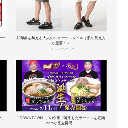
ナー
好印象を与える大人のショーツスタイルは肌の見え方
が重要！？
【PR】パナソニック
Y」
「DOWNTOWN+」の企画で誕生したラーメンを宅麺.
comが完全再現！