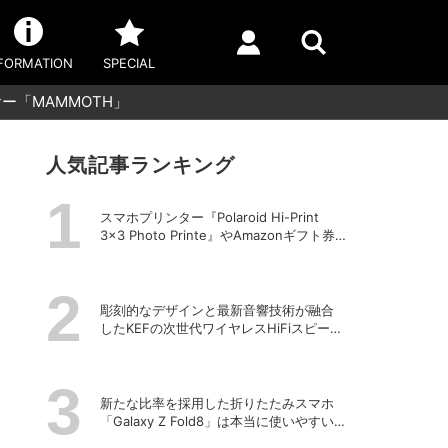
FORMATION
SPECIAL
「MAMMOTH」
人気記事ランキング
スマホプリンター『Polaroid Hi-Print
3×3 Photo Printe』やAmazonギフト券
が当たる！プレゼントキャンペーンがス
タート【8月26日締切】
彫刻的なデザインと最新音響技術が融合
したKEFの次世代ワイヤレスHiFiスピーカ
ー「LS LUXE」
新たな比率を採用した折りたたみスマホ
「Galaxy Z Fold8」は本当に使いやすい
のか？