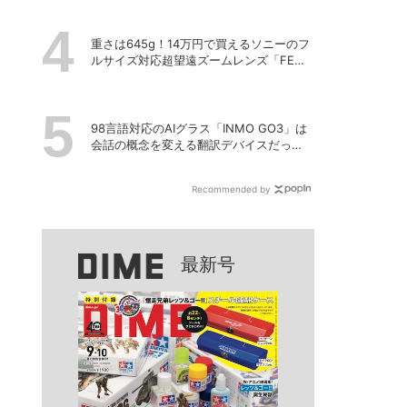
重さは645g！14万円で買えるソニーのフ
ルサイズ対応超望遠ズームレンズ「FE
100-400mm F5.6-8 OSS」
98言語対応のAIグラス「INMO GO3」は
会話の概念を変える翻訳デバイスだっ
た！
Recommended by
最新号